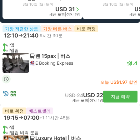
8월 10일 (월) 도착
8월 10일 (월) 도착
USD 31
U
세금 포함
|
성인 1명
세금 
가장 저렴한 상품
가장 빠른 버스
바로 확정
12:10
21:40
9시간 30분
까엡
시엠립
밴 15pax | 버스
4.4
E Booking Express
오늘 US$1.97 할인
USD 22
USD 24
지금 예약
세금 포함
|
성인 1명
바로 확정
베스트셀러
19:15
07:00
+1
11시간 45분
까엡
시엠립 비락 분탐
Luxury Hotel | 버스