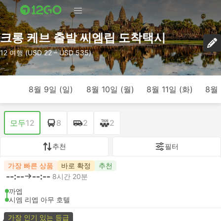
크롱 케브 출발 씨엠립 도착택시
12 여행 (USD 22 – USD 535)
8월 9일 (일)
8월 10일 (월)
8월 11일 (화)
8월 
모두
12
8
2
2
추천
필터
가장 빠른 상품
바로 확정
추천
--:--
--:--
8시간 20분
까엡
시엠 리엡 아무 호텔
가장 인기 있는 등급