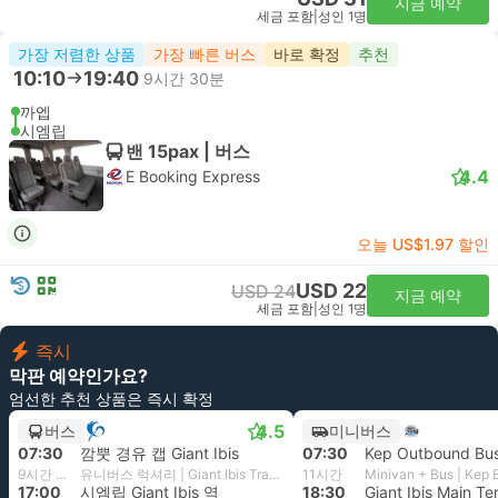
지금 예약
세금 포함
|
성인 1명
가장 저렴한 상품
가장 빠른 버스
바로 확정
추천
10:10
19:40
9시간 30분
까엡
시엠립
밴 15pax | 버스
4.4
E Booking Express
오늘 US$1.97 할인
USD 22
USD 24
지금 예약
세금 포함
|
성인 1명
즉시
막판 예약인가요?
엄선한 추천 상품은 즉시 확정
4.5
버스
미니버스
07:30
깜뿟 경유 캡 Giant Ibis
07:30
Kep Outbound Bu
9시간 30분
유니버스 럭셔리 | Giant Ibis Transport
11시간
Minivan + Bus | Kep 
17:00
시엠립 Giant Ibis 역
18:30