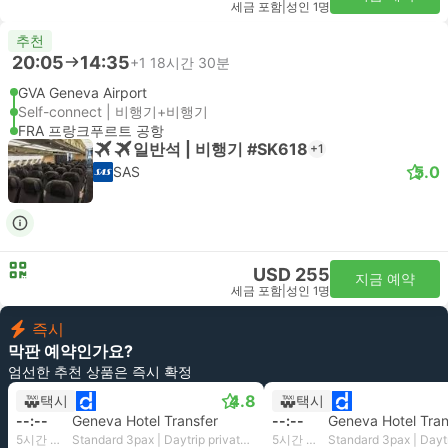
세금 포함
|
성인 1명
추천
20:05
14:35
+1
18시간 30분
GVA Geneva Airport
Self-connect | 비행기+비행기
FRA 프랑크푸르트 공항
일반석 | 비행기 #SK618
+1
5.0
SAS
USD 255
지금 예약
세금 포함
|
성인 1명
즉시
막판 예약인가요?
엄선한 추천 상품은 즉시 확정
4.8
택시
택시
--:--
Geneva Hotel Transfer
--:--
Geneva Hotel Tran
5시간 55분
Standard 3pax | Daytrip private transfer with English speaking driver
5시간 55분