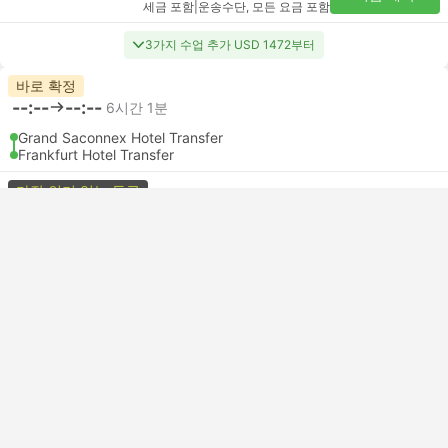
세금 포함
|
운송수단, 모든 요금 포함
3가지 수업 추가 USD 1472부터
바로 확정
--:--
--:--
6시간 1분
Grand Saconnex Hotel Transfer
Frankfurt Hotel Transfer
가장 인기 있는 등급
Standard 3pax | 택시
4.8
Daytrip private transfer with English speaking driver
무료 취소
USD 1282
지금 예약
세금 포함
|
운송수단, 모든 요금 포함
3가지 수업 추가 USD 1472부터
바로 확정