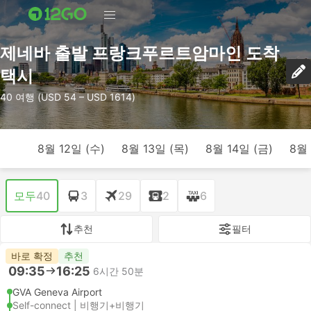
제네바 출발 프랑크푸르트암마인 도착
택시
40 여행 (USD 54 – USD 1614)
8월 12일 (수)
8월 13일 (목)
8월 14일 (금)
8월 
모두
40
3
29
2
6
추천
필터
바로 확정
추천
09:35
16:25
6시간 50분
GVA Geneva Airport
Self-connect | 비행기+비행기