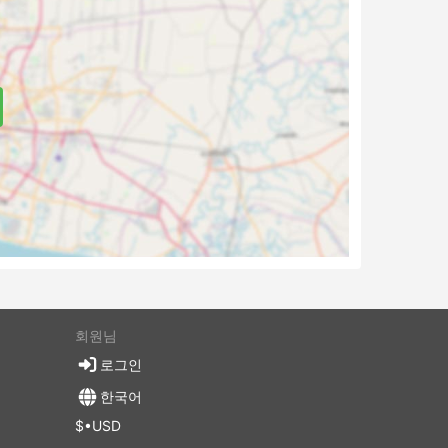
 포괄하
다. 국
며 한
선택할
목적지까
 도구와
 승객
만들어
회원님
로그인
한국어
$•USD
위치하는