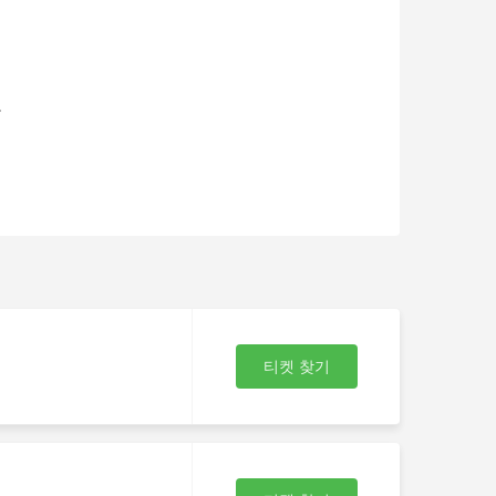
여
을
티켓 찾기