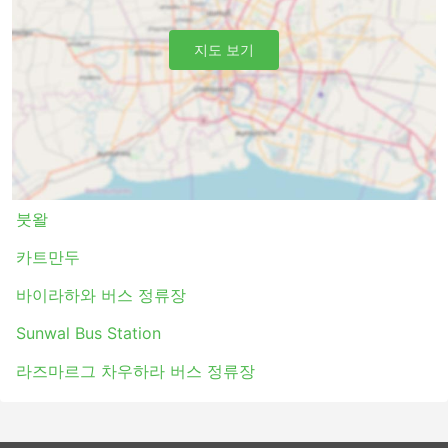
며 때로는 빌트인 마사지 옵션, 담요, 음료 및 간식이 제공되
거나에서 화장실 이용시간 또는 버스가 주유를 하는 동안 식
사가 제공됩니다. 야간 버스로 여행하면 호텔비를 절약할 수
지도 보기
있지만 가장 편안한 승차를 위해 버스 등급을 현명하게 선택
하세요. 가격은 항상 주행 거리와 버스 유형에 따라 다릅니
다. 일부 단거리 여행의 경우, 일반 버스로 여행하는 데 소요
되는 시간을 두 배로 절약할 수 있으므로 추가 비용을 투자
하고 VIP 버스 좌석을 구입하는 것이 좋습니다.
버스 여행 장단점
붓왈
버스 여행 장점
카트만두
버스는 기차나 비행기로 갈 수 없는 여행지로 가는 최
바이라하와 버스 정류장
고의 선택입니다. 버스 네트워크는 종종 거의 전국을
포괄하며 버스 노선은 잘 정립되어 있습니다.
Sunwal Bus Station
비행기 여행이나 때때로 철도 여행과는 반대로 버스를
타는 것은 버스 정류장에 미리 도착할 필요가 없습니
라즈마르그 차우하라 버스 정류장
다. 국제선에서도 체크인에 많은 시간이 걸리지 않습
니다. 수하물 허용 한도는 일반적으로 매우 여행자 친
화적이며 한도가 설정되어 있는 경우 추가 수하물에