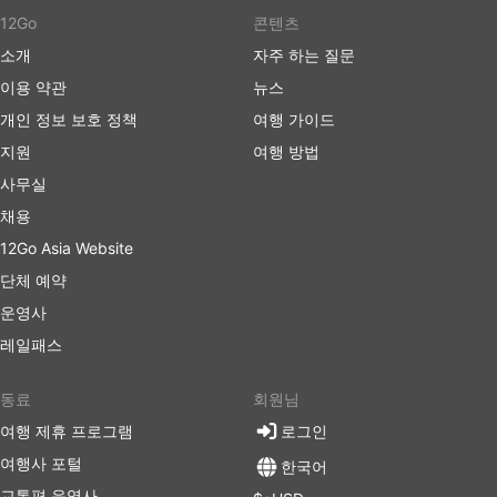
대한 요금은 일반적으로 그리 높지 않습니다.
12Go
콘텐츠
버스 티켓은 항공 또는 고속 열차 티켓에 비해 더 저렴
소개
자주 하는 질문
할 수 있습니다. 여행자들은 다양한 예산의 좌석을 선
택할 수 있습니다. 더 저렴한 표준 옵션은 약간 느릴
이용 약관
뉴스
수 있고 최고의 편안함을 제공하지는 않지만 견딜만하
개인 정보 보호 정책
여행 가이드
며 목적지까지 데려다줍니다. 장거리 노선을 이용할
지원
여행 방법
경우, 화장실에 갈 수 있는 시간이 주어지며 간식, 물,
때로는 세면 도구와 담요가 거의 포함됩니다.
사무실
더 많은 비용을 지출할 준비가 되셨다면 일부 VIP 버
채용
스는 넓고 푹신한 리클라이닝 좌석, 담요, 더 적은 수의
12Go Asia Website
승객 및 기타 여러 특별 서비스를 갖춘 비행기의 비즈
단체 예약
니스 클래스에 버금가는 좌석을 제공하여 즐거운 여행
을 만들어 드립니다.
운영사
레일패스
버스 여행 단점
동료
회원님
새로생긴 시외 버스 터미널은 버스가 도시 혼잡을 피
여행 제휴 프로그램
로그인
할 수 있도록 더 큰 고속도로에 가까운 도시 외곽에 위
치하는 경우가 많습니다. 불행히도 여행자에게도 추가
여행사 포털
한국어
적인 어려움이 생길 수 있습니다.이러한 터미널로 가
교통편 운영사