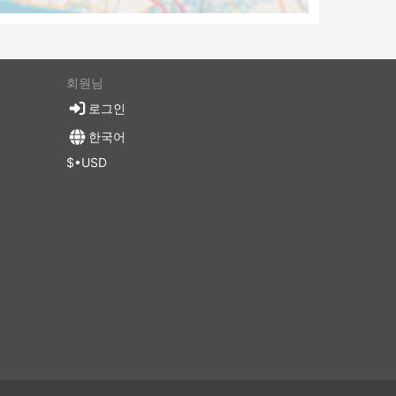
선택할
목적지까
 도구와
회원님
로그인
 승객
한국어
만들어
$•USD
위치하는
 어려
수 운
 지점
 수
히 그렇