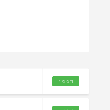
여
을
티켓 찾기