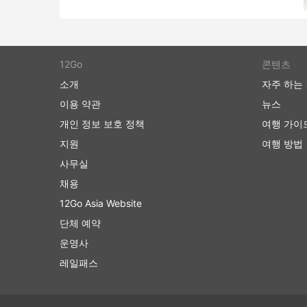
도가 설정되어 있는 경우 추가 수하물에 대
버스 티켓은 항공 또는 고속 열차 티켓에 
수 있습니다. 더 저렴한 표준 옵션은 약간
지 데려다줍니다. 장거리 노선을 이용할 경우
12Go
콘텐츠
담요가 거의 포함됩니다.
소개
자주 하는
더 많은 비용을 지출할 준비가 되셨다면 일부 
이용 약관
뉴스
및 기타 여러 특별 서비스를 갖춘 비행기의
개인 정보 보호 정책
여행 가이
드립니다.
지원
여행 방법
버스 여행 단점
사무실
채용
새로생긴 시외 버스 터미널은 버스가 도시 
12Go Asia Website
경우가 많습니다. 불행히도 여행자에게도 추
울 수 있습니다. 일부 목적지에서는 터미널
단체 예약
송업체를 이용해야 합니다. 이로 인해 가격이
운영사
의 교통 상황에 익숙하지 않은 경우 추가 
레일패스
버스는 기차나 비행기보다 더 자주 일정 시
없는 사고, 도로 공사, 우회 등 도로 상황을
습니다. 이 점을 명심하고 연결 교통편 시