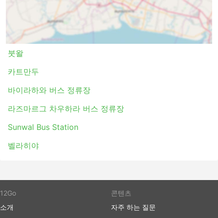
타는 것은 버스 정류장에 미리 도착할 필요가 없습니
다. 국제선에서도 체크인에 많은 시간이 걸리지 않습
니다. 수하물 허용 한도는 일반적으로 매우 여행자 친
화적이며 한도가 설정되어 있는 경우 추가 수하물에
대한 요금은 일반적으로 그리 높지 않습니다.
붓왈
버스 티켓은 항공 또는 고속 열차 티켓에 비해 더 저렴
할 수 있습니다. 여행자들은 다양한 예산의 좌석을 선
카트만두
택할 수 있습니다. 더 저렴한 표준 옵션은 약간 느릴
수 있고 최고의 편안함을 제공하지는 않지만 견딜만하
바이라하와 버스 정류장
며 목적지까지 데려다줍니다. 장거리 노선을 이용할
라즈마르그 차우하라 버스 정류장
경우, 화장실에 갈 수 있는 시간이 주어지며 간식, 물,
때로는 세면 도구와 담요가 거의 포함됩니다.
Sunwal Bus Station
더 많은 비용을 지출할 준비가 되셨다면 일부 VIP 버
스는 넓고 푹신한 리클라이닝 좌석, 담요, 더 적은 수의
벨라히야
승객 및 기타 여러 특별 서비스를 갖춘 비행기의 비즈
니스 클래스에 버금가는 좌석을 제공하여 즐거운 여행
을 만들어 드립니다.
12Go
콘텐츠
버스 여행 단점
소개
자주 하는 질문