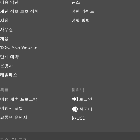
이용 약관
뉴스
새로생긴 시외 버스 터미널은 버스가 도시 혼잡을 피
할 수 있도록 더 큰 고속도로에 가까운 도시 외곽에 위
개인 정보 보호 정책
여행 가이드
치하는 경우가 많습니다. 불행히도 여행자에게도 추가
지원
여행 방법
적인 어려움이 생길 수 있습니다.이러한 터미널로 가
사무실
는 것이 어려울 수 있습니다. 일부 목적지에서는 터미
널에 들어갈 수 있는 차량에 대한 제한이 있으며 거기
채용
에 가려면 특수 운송업체를 이용해야 합니다. 이로 인
12Go Asia Website
해 가격이 높아질 수 있습니다. 출퇴근 시간에 여행하
단체 예약
는 경우, 특히 출발 지점의 교통 상황에 익숙하지 않은
경우 추가 시간을 계산하세요.
운영사
버스는 기차나 비행기보다 더 자주 일정 시간과 맞지
레일패스
않는 교통수단일수 있습니다. 버스 여행은 가끔 예측
할 수 없는 사고, 도로 공사, 우회 등 도로 상황을 맞이
동료
회원님
할 수 있습니다. 주말, 성수기 또는 공휴일 여행의 경우
여행 제휴 프로그램
로그인
특히 그렇습니다. 이 점을 명심하고 연결 교통편 시간
을 긴박하게 계획하지 마세요.
여행사 포털
한국어
특정 노선 또는 가장 인기 있는 기간에 여행하려면 사
교통편 운영사
$•USD
전 예약이 필요할 수 있습니다. 버스 정류장에 나타나
서 다음 버스를 타는 것이 항상 가능한 것은 아니라는
점을 염두에 두세요. 티켓이 모두 매진될 수 있으므로