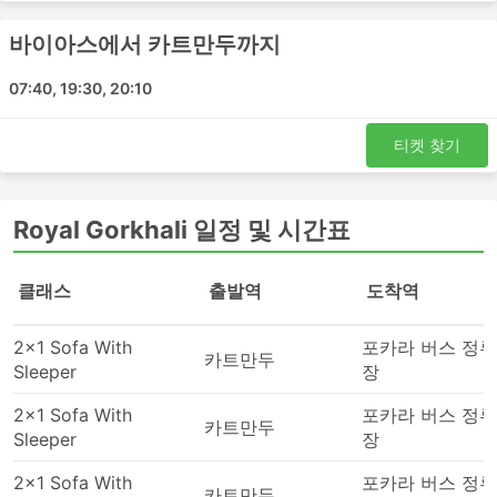
있지만 가장 편안한 승차를 위해 버스 등급을 현명하게 선택
하세요. 가격은 항상 주행 거리와 버스 유형에 따라 다릅니
바이아스에서 카트만두까지
다. 일부 단거리 여행의 경우, 일반 버스로 여행하는 데 소요
되는 시간을 두 배로 절약할 수 있으므로 추가 비용을 투자
07:40, 19:30, 20:10
하고 VIP 버스 좌석을 구입하는 것이 좋습니다.
버스 여행 장단점
티켓 찾기
버스 여행 장점
Royal Gorkhali 일정 및 시간표
버스는 기차나 비행기로 갈 수 없는 여행지로 가는 최
고의 선택입니다. 버스 네트워크는 종종 거의 전국을
클래스
포괄하며 버스 노선은 잘 정립되어 있습니다.
출발역
도착역
비행기 여행이나 때때로 철도 여행과는 반대로 버스를
타는 것은 버스 정류장에 미리 도착할 필요가 없습니
2x1 Sofa With
포카라 버스 정류
카트만두
다. 국제선에서도 체크인에 많은 시간이 걸리지 않습
Sleeper
장
니다. 수하물 허용 한도는 일반적으로 매우 여행자 친
2x1 Sofa With
포카라 버스 정류
화적이며 한도가 설정되어 있는 경우 추가 수하물에
카트만두
Sleeper
장
대한 요금은 일반적으로 그리 높지 않습니다.
버스 티켓은 항공 또는 고속 열차 티켓에 비해 더 저렴
2x1 Sofa With
포카라 버스 정류
할 수 있습니다. 여행자들은 다양한 예산의 좌석을 선
카트만두