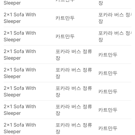
Sleeper
장
택할 수 있습니다. 더 저렴한 표준 옵션은 약간 느릴
수 있고 최고의 편안함을 제공하지는 않지만 견딜만하
2x1 Sofa With
포카라 버스 정류
카트만두
며 목적지까지 데려다줍니다. 장거리 노선을 이용할
Sleeper
장
경우, 화장실에 갈 수 있는 시간이 주어지며 간식, 물,
때로는 세면 도구와 담요가 거의 포함됩니다.
2x1 Sofa With
포카라 버스 정류
카트만두
Sleeper
장
더 많은 비용을 지출할 준비가 되셨다면 일부 VIP 버
스는 넓고 푹신한 리클라이닝 좌석, 담요, 더 적은 수의
2x1 Sofa With
포카라 버스 정류
승객 및 기타 여러 특별 서비스를 갖춘 비행기의 비즈
카트만두
Sleeper
장
니스 클래스에 버금가는 좌석을 제공하여 즐거운 여행
을 만들어 드립니다.
2x1 Sofa With
포카라 버스 정류
카트만두
Sleeper
장
버스 여행 단점
2x1 Sofa With
포카라 버스 정류
카트만두
Sleeper
장
새로생긴 시외 버스 터미널은 버스가 도시 혼잡을 피
할 수 있도록 더 큰 고속도로에 가까운 도시 외곽에 위
2x1 Sofa With
포카라 버스 정류
치하는 경우가 많습니다. 불행히도 여행자에게도 추가
카트만두
Sleeper
장
적인 어려움이 생길 수 있습니다.이러한 터미널로 가
는 것이 어려울 수 있습니다. 일부 목적지에서는 터미
2x1 Sofa With
포카라 버스 정류
카트만두
널에 들어갈 수 있는 차량에 대한 제한이 있으며 거기
Sleeper
장