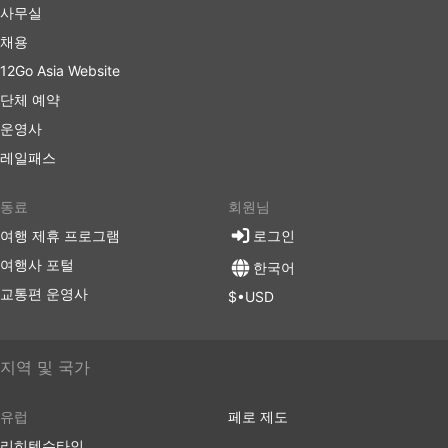
사무실
채용
12Go Asia Website
단체 예약
운영사
레일패스
동료
회원님
여행 제휴 프로그램
로그인
여행사 포털
한국어
교통편 운영사
$•USD
지역 및 국가
유럽
페로 제도
리히텐슈타인