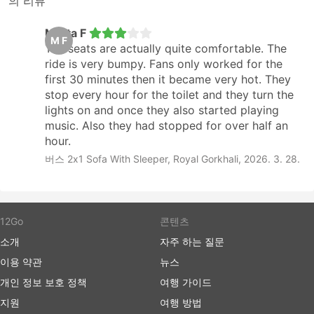
의 리뷰
Marta F
M F
The seats are actually quite comfortable. The
ride is very bumpy. Fans only worked for the
first 30 minutes then it became very hot. They
stop every hour for the toilet and they turn the
lights on and once they also started playing
music. Also they had stopped for over half an
hour.
버스 2x1 Sofa With Sleeper, Royal Gorkhali, 2026. 3. 28.
12Go
콘텐츠
소개
자주 하는 질문
이용 약관
뉴스
개인 정보 보호 정책
여행 가이드
지원
여행 방법