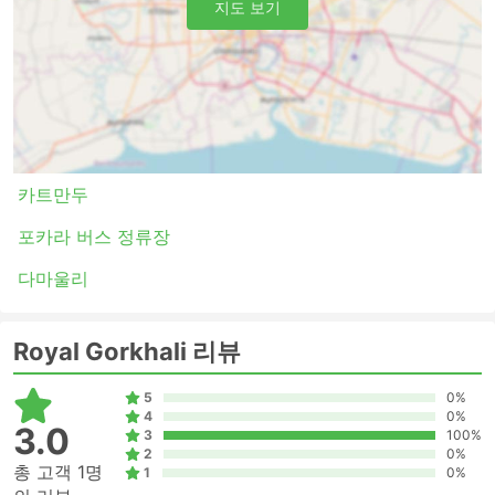
지도 보기
카트만두
포카라 버스 정류장
다마울리
Royal Gorkhali 리뷰
5
0%
4
0%
3.0
3
100%
2
0%
총 고객 1명
1
0%