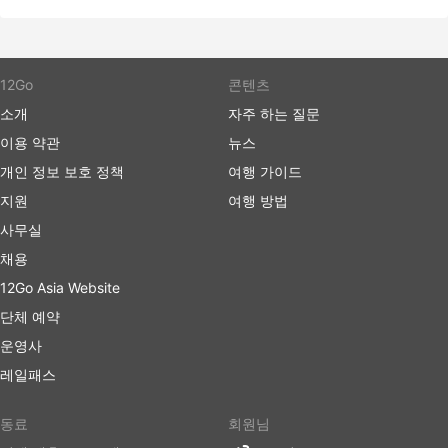
하고 VIP 버스 좌석을 구입하는 것이 좋습니다.
버스 여행 장단점
12Go
콘텐츠
버스 여행 장점
소개
자주 하는 질문
버스는 기차나 비행기로 갈 수 없는 여행지로 가는 최
이용 약관
뉴스
고의 선택입니다. 버스 네트워크는 종종 거의 전국을
개인 정보 보호 정책
여행 가이드
포괄하며 버스 노선은 잘 정립되어 있습니다.
지원
여행 방법
비행기 여행이나 때때로 철도 여행과는 반대로 버스를
사무실
타는 것은 버스 정류장에 미리 도착할 필요가 없습니
다. 국제선에서도 체크인에 많은 시간이 걸리지 않습
채용
니다. 수하물 허용 한도는 일반적으로 매우 여행자 친
12Go Asia Website
화적이며 한도가 설정되어 있는 경우 추가 수하물에
단체 예약
대한 요금은 일반적으로 그리 높지 않습니다.
버스 티켓은 항공 또는 고속 열차 티켓에 비해 더 저렴
운영사
할 수 있습니다. 여행자들은 다양한 예산의 좌석을 선
레일패스
택할 수 있습니다. 더 저렴한 표준 옵션은 약간 느릴
수 있고 최고의 편안함을 제공하지는 않지만 견딜만하
동료
회원님
며 목적지까지 데려다줍니다. 장거리 노선을 이용할