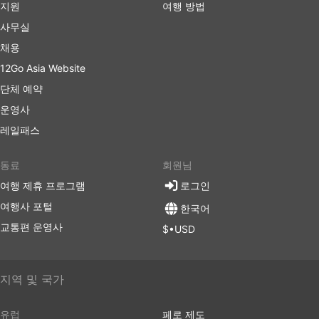
지원
여행 방법
버스 여행 장단점
사무실
채용
버스 여행 장점
12Go Asia Website
버스는 기차나 비행기로 갈 수 없는 여행지로 가는 최
단체 예약
고의 선택입니다. 버스 네트워크는 종종 거의 전국을
운영사
포괄하며 버스 노선은 잘 정립되어 있습니다.
레일패스
비행기 여행이나 때때로 철도 여행과는 반대로 버스를
타는 것은 버스 정류장에 미리 도착할 필요가 없습니
다. 국제선에서도 체크인에 많은 시간이 걸리지 않습
동료
회원님
니다. 수하물 허용 한도는 일반적으로 매우 여행자 친
여행 제휴 프로그램
로그인
화적이며 한도가 설정되어 있는 경우 추가 수하물에
여행사 포털
한국어
대한 요금은 일반적으로 그리 높지 않습니다.
교통편 운영사
$•USD
버스 티켓은 항공 또는 고속 열차 티켓에 비해 더 저렴
할 수 있습니다. 여행자들은 다양한 예산의 좌석을 선
택할 수 있습니다. 더 저렴한 표준 옵션은 약간 느릴
수 있고 최고의 편안함을 제공하지는 않지만 견딜만하
지역 및 국가
며 목적지까지 데려다줍니다. 장거리 노선을 이용할
경우, 화장실에 갈 수 있는 시간이 주어지며 간식, 물,
유럽
페로 제도