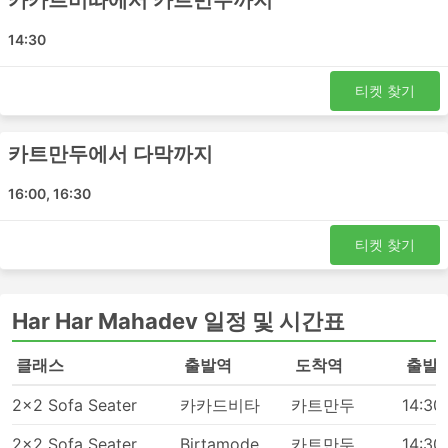
카카르비따에서 카트만두까지
버스는 기차나 비행기로 갈 수 없는 여행지로 가는 최
고의 선택입니다. 버스 네트워크는 종종 거의 전국을
14:30
포괄하며 버스 노선은 잘 정립되어 있습니다.
비행기 여행이나 때때로 철도 여행과는 반대로 버스를
티켓 찾기
타는 것은 버스 정류장에 미리 도착할 필요가 없습니
다. 국제선에서도 체크인에 많은 시간이 걸리지 않습
니다. 수하물 허용 한도는 일반적으로 매우 여행자 친
카트만두에서 다막까지
화적이며 한도가 설정되어 있는 경우 추가 수하물에
대한 요금은 일반적으로 그리 높지 않습니다.
16:00, 16:30
버스 티켓은 항공 또는 고속 열차 티켓에 비해 더 저렴
할 수 있습니다. 여행자들은 다양한 예산의 좌석을 선
티켓 찾기
택할 수 있습니다. 더 저렴한 표준 옵션은 약간 느릴
수 있고 최고의 편안함을 제공하지는 않지만 견딜만하
며 목적지까지 데려다줍니다. 장거리 노선을 이용할
Har Har Mahadev 일정 및 시간표
경우, 화장실에 갈 수 있는 시간이 주어지며 간식, 물,
때로는 세면 도구와 담요가 거의 포함됩니다.
클래스
출발역
도착역
출발
더 많은 비용을 지출할 준비가 되셨다면 일부 VIP 버
스는 넓고 푹신한 리클라이닝 좌석, 담요, 더 적은 수의
2x2 Sofa Seater
카카드비타
카트만두
14:30
승객 및 기타 여러 특별 서비스를 갖춘 비행기의 비즈
니스 클래스에 버금가는 좌석을 제공하여 즐거운 여행
2x2 Sofa Seater
Birtamode
카트만두
14:30