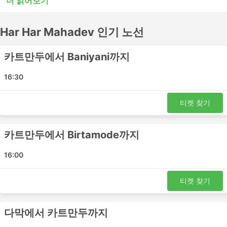
더 읽어보기
또는 시내 버스는 단거리 여행에는 적합할 수 있지만 장거리
여행에는 적합하지 않을 수 있습니다. 많은 장거리 목적지들
Har Har Mahadev 인기 노선
이 야간 버스로 이동이 가능하며, 일부 버스는 쾌적한 여행
을 위해 더 넓은 좌석이나 침대 좌석을 제공하므로 버스표
예매 전 시간표를 확인하세요. Har Har Mahadev에서 버스
카트만두에서 Baniyani까지
표를 온라인으로 예매하세요. 다른 여행자들의 후기를 참고
하여 가장 좋은 버스표를 예매하세요.
16:30
Har Har Mahadev 인기있는 버스역
티켓 찾기
Har Har Mahadev의 가장 인기있는 버스역은 다음과 같습
니다:
카트만두에서 Birtamode까지
Baniyani
16:00
Birtamode
이타하리
티켓 찾기
카트만두
카카드비타
다막에서 카트만두까지
다마크