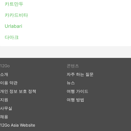
카트만두
카카드비타
Urlabari
다마크
12Go
콘텐츠
소개
자주 하는 질문
이용 약관
뉴스
개인 정보 보호 정책
여행 가이드
지원
여행 방법
사무실
채용
12Go Asia Website