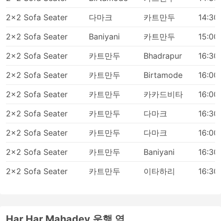
을 만들어 드립니다.
2x2 Sofa Seater
다마크
카트만두
14:30
버스 여행 단점
2x2 Sofa Seater
Baniyani
카트만두
15:00
새로생긴 시외 버스 터미널은 버스가 도시 혼잡을 피
2x2 Sofa Seater
카트만두
Bhadrapur
16:30
할 수 있도록 더 큰 고속도로에 가까운 도시 외곽에 위
치하는 경우가 많습니다. 불행히도 여행자에게도 추가
2x2 Sofa Seater
카트만두
Birtamode
16:00
적인 어려움이 생길 수 있습니다.이러한 터미널로 가
2x2 Sofa Seater
카트만두
카카드비타
16:00
는 것이 어려울 수 있습니다. 일부 목적지에서는 터미
널에 들어갈 수 있는 차량에 대한 제한이 있으며 거기
2x2 Sofa Seater
카트만두
다마크
16:30
에 가려면 특수 운송업체를 이용해야 합니다. 이로 인
해 가격이 높아질 수 있습니다. 출퇴근 시간에 여행하
2x2 Sofa Seater
카트만두
다마크
16:00
는 경우, 특히 출발 지점의 교통 상황에 익숙하지 않은
경우 추가 시간을 계산하세요.
2x2 Sofa Seater
카트만두
Baniyani
16:30
버스는 기차나 비행기보다 더 자주 일정 시간과 맞지
2x2 Sofa Seater
카트만두
이타하리
16:30
않는 교통수단일수 있습니다. 버스 여행은 가끔 예측
할 수 없는 사고, 도로 공사, 우회 등 도로 상황을 맞이
할 수 있습니다. 주말, 성수기 또는 공휴일 여행의 경우
특히 그렇습니다. 이 점을 명심하고 연결 교통편 시간
을 긴박하게 계획하지 마세요.
Har Har Mahadev 운행 역