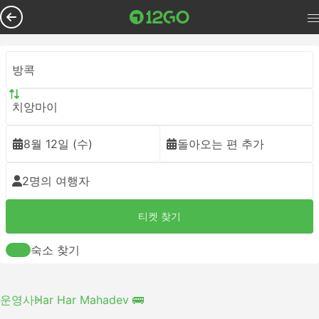
방콕
치앙마이
8월 12일 (수)
돌아오는 편 추가
2명의 여행자
티켓 찾기
숙소 찾기
운영사
Har Har Mahadev 🚌