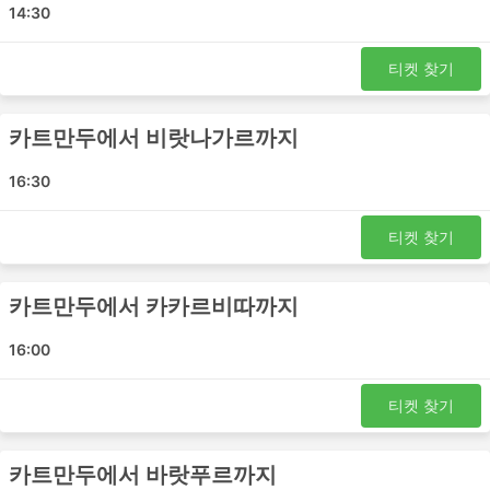
Urlabari
14:30
Har Har Mahadev 인기 여행지
티켓 찾기
Har Har Mahadev 버스는 여러 노선을 운행하며 가장 인기
있는 노선 목록은 다음과 같습니다.
카트만두에서 비랏나가르까지
카카르비따 - 카트만두
16:30
다막 - 카트만두
카트만두 - 다막
티켓 찾기
Birtamode - 카트만두
카트만두 - 바랏푸르
카트만두에서 카카르비따까지
카트만두 - Birtamode
Baniyani - 카트만두
16:00
카트만두 - 카카르비따
카트만두 - 비랏나가르
티켓 찾기
카트만두 - Baniyani
Har Har Mahadev 티켓 가격 및 좌석 등급
카트만두에서 바랏푸르까지