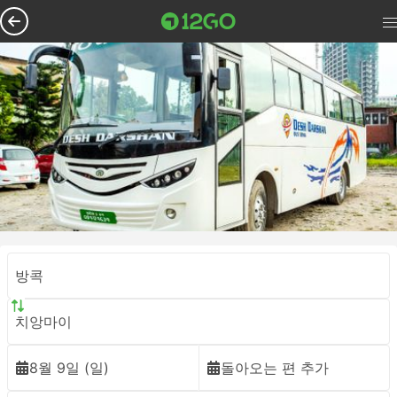
방콕
치앙마이
8월 9일 (일)
돌아오는 편 추가