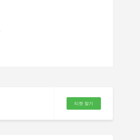
여
을
티켓 찾기