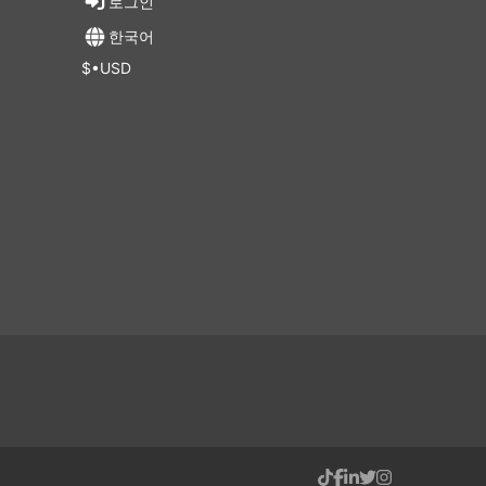
로그인
목적지까
한국어
 도구와
$•USD
 승객
만들어
위치하는
 어려
수 운
 지점
 수
히 그렇
서 다
 따라