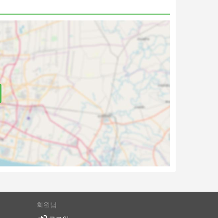
 포괄하
다. 국
며 한
회원님
선택할