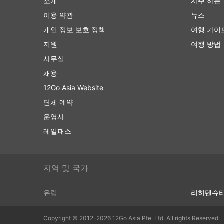
소개
자주 하는
수 있습니다. 더 저렴한 표준 옵션은 약간
이용 약관
뉴스
지 데려다줍니다. 장거리 노선을 이용할 경우
개인 정보 보호 정책
담요가 거의 포함됩니다.
여행 가이
더 많은 비용을 지출할 준비가 되셨다면 일부 
지원
여행 방법
및 기타 여러 특별 서비스를 갖춘 비행기의
사무실
드립니다.
채용
12Go Asia Website
버스 여행 단점
단체 예약
새로생긴 시외 버스 터미널은 버스가 도시 
운영사
경우가 많습니다. 불행히도 여행자에게도 추
레일패스
울 수 있습니다. 일부 목적지에서는 터미널
송업체를 이용해야 합니다. 이로 인해 가격이
의 교통 상황에 익숙하지 않은 경우 추가 
지역 및 국가
버스는 기차나 비행기보다 더 자주 일정 시
없는 사고, 도로 공사, 우회 등 도로 상황을
습니다. 이 점을 명심하고 연결 교통편 시
유럽
리히텐슈
특정 노선 또는 가장 인기 있는 기간에 여
음 버스를 타는 것이 항상 가능한 것은 아니
Copyright © 2012-2026 12Go Asia Pte. Ltd. All rights Reserved.