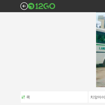
방콕
치앙마