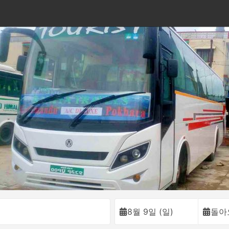
이
8월 9일 (일)
돌아