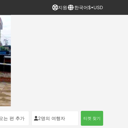
지원
한국어
$•USD
오는 편 추가
2명의 여행자
티켓 찾기