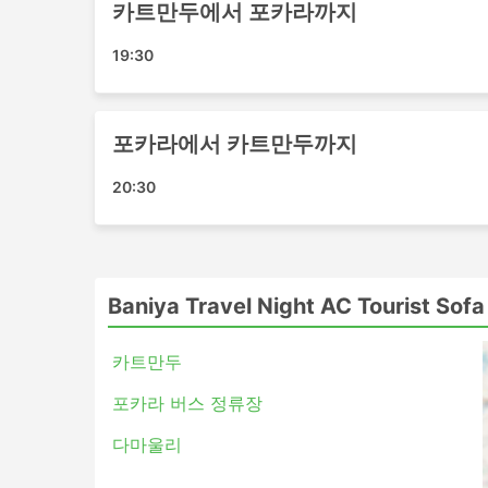
카트만두에서 포카라까지
버스 티켓은 항공 또는 고속 열차 티켓에 비
할 수 있습니다. 더 저렴한 표준 옵션은 약
19:30
적지까지 데려다줍니다. 장거리 노선을 이용할
세면 도구와 담요가 거의 포함됩니다.
더 많은 비용을 지출할 준비가 되셨다면 일부 
포카라에서 카트만두까지
객 및 기타 여러 특별 서비스를 갖춘 비행
만들어 드립니다.
20:30
버스 여행 단점
새로생긴 시외 버스 터미널은 버스가 도시 
하는 경우가 많습니다. 불행히도 여행자에게
Baniya Travel Night AC Tourist So
이 어려울 수 있습니다. 일부 목적지에서는
면 특수 운송업체를 이용해야 합니다. 이로 
카트만두
특히 출발 지점의 교통 상황에 익숙하지 않
버스는 기차나 비행기보다 더 자주 일정 시
포카라 버스 정류장
수 없는 사고, 도로 공사, 우회 등 도로 상
다마울리
히 그렇습니다. 이 점을 명심하고 연결 교
특정 노선 또는 가장 인기 있는 기간에 여