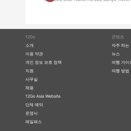
12Go
콘텐츠
소개
자주 하는
이용 약관
뉴스
개인 정보 보호 정책
여행 가이
지원
여행 방법
사무실
채용
12Go Asia Website
단체 예약
운영사
레일패스