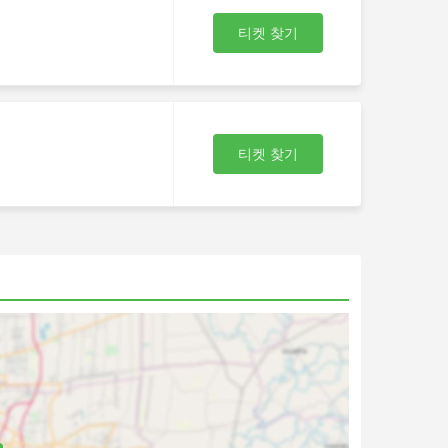
선택
티켓 찾기
 목
는
 승
을
티켓 찾기
치
 것
려
할
특
서