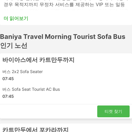
경우 목적지까지 무정차 서비스를 제공하는 VIP 또는 일등
석 버스를 선택하거나 여행 경로에 있는 사람들이 많이 이용
하지 않는 버스역에 전화하여 표를 알아보세요. 고속 버스
더 읽어보기
또는 시내 버스는 단거리 여행에는 적합할 수 있지만 장거리
여행에는 적합하지 않을 수 있습니다. 많은 장거리 목적지들
Baniya Travel Morning Tourist Sofa Bus
이 야간 버스로 이동이 가능하며, 일부 버스는 쾌적한 여행
을 위해 더 넓은 좌석이나 침대 좌석을 제공하므로 버스표
인기 노선
예매 전 시간표를 확인하세요. Baniya Travel Morning
Tourist Sofa Bus에서 버스표를 온라인으로 예매하세요. 다
바이아스에서 카트만두까지
른 여행자들의 후기를 참고하여 가장 좋은 버스표를 예매하
세요.
버스 2x2 Sofa Seater
07:45
Baniya Travel Morning Tourist Sofa
버스 Sofa Seat Tourist AC Bus
Bus 인기있는 버스역
07:45
Baniya Travel Morning Tourist Sofa Bus의 가장 인기있는
버스역은 다음과 같습니다:
티켓 찾기
카트만두
포카라 버스 정류장
카트만두에서 포카라까지