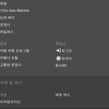
채용
12Go Asia Website
단체 예약
운영사
레일패스
동료
회원님
여행 제휴 프로그램
로그인
여행사 포털
한국어
교통편 운영사
$•USD
지역 및 국가
유럽
페로 제도
리히텐슈타인