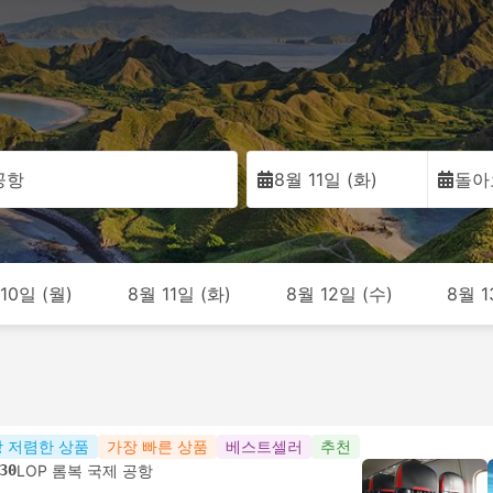
공항
8월 11일 (화)
돌아
10일 (월)
8월 11일 (화)
8월 12일 (수)
8월 1
 저렴한 상품
가장 빠른 상품
베스트셀러
추천
30
LOP 롬복 국제 공항