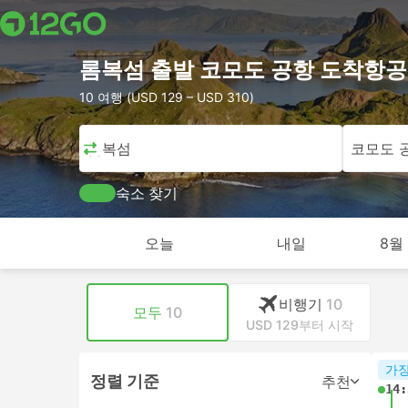
롬복섬 출발 코모도 공항 도착항공
10 여행 (USD 129 – USD 310)
롬복섬
코모도 
숙소 찾기
오늘
내일
8월 
비행기
10
모두
10
USD 129부터 시작
가장
정렬 기준
추천
14: