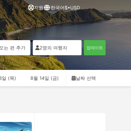
지원
한국어
$•USD
오는 편 추가
2명의 여행자
업데이트
3일 (목)
8월 14일 (금)
날짜 선택