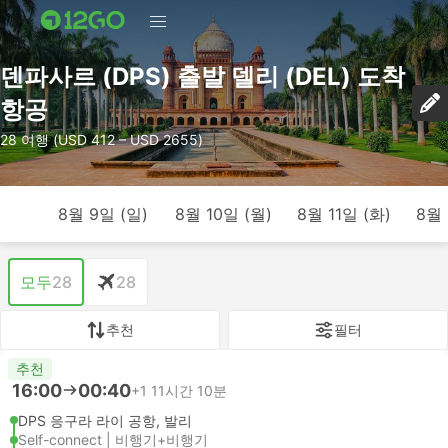
덴파사르 (DPS) 출발 델리 (DEL) 도착
항공
28 여행 (USD 412 – USD 2655)
8월 9일 (일)
8월 10일 (월)
8월 11일 (화)
8월 
모두
28
28
추천
필터
추천
16:00
00:40
+1
11시간 10분
DPS 응구라 라이 공항, 발리
Self-connect | 비행기+비행기