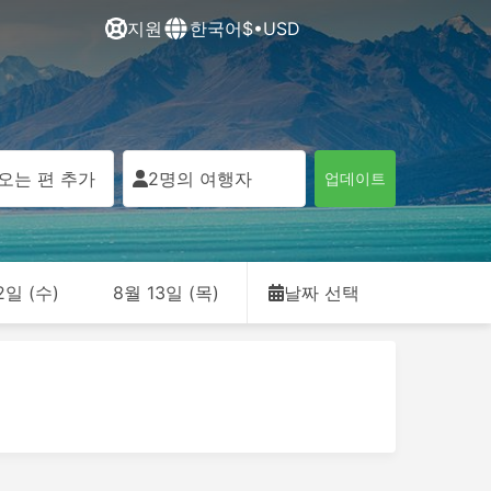
지원
한국어
$•USD
오는 편 추가
2명의 여행자
업데이트
2일 (수)
8월 13일 (목)
날짜 선택