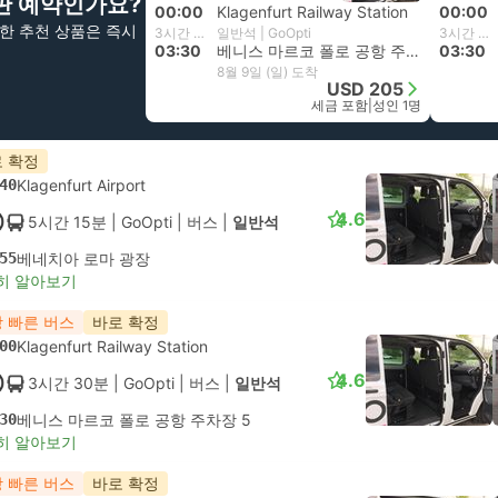
판 예약인가요?
00:00
Klagenfurt Railway Station
00:00
한 추천 상품은 즉시
3시간 30분
일반석 | GoOpti
3시간 30분
03:30
베니스 마르코 폴로 공항 주차장 5
03:30
8월 9일 (일) 도착
USD 205
세금 포함
|
성인 1명
 확정
40
Klagenfurt Airport
4.6
5시간 15분
| GoOpti
|
버스
|
일반석
55
베네치아 로마 광장
히 알아보기
 빠른 버스
바로 확정
00
Klagenfurt Railway Station
4.6
3시간 30분
| GoOpti
|
버스
|
일반석
30
베니스 마르코 폴로 공항 주차장 5
히 알아보기
 빠른 버스
바로 확정