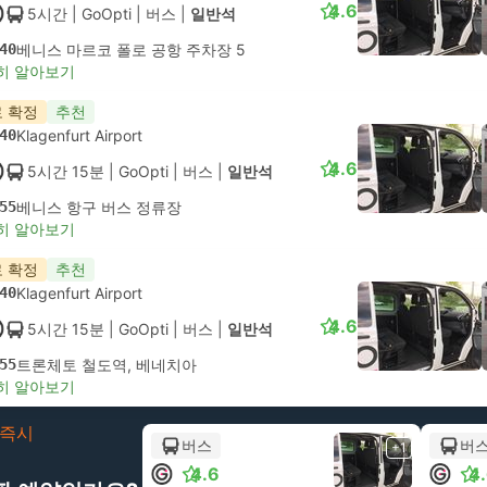
4.6
5시간
| GoOpti
|
버스
|
일반석
40
베니스 마르코 폴로 공항 주차장 5
히 알아보기
 확정
추천
40
Klagenfurt Airport
4.6
5시간 15분
| GoOpti
|
버스
|
일반석
55
베니스 항구 버스 정류장
히 알아보기
 확정
추천
40
Klagenfurt Airport
4.6
5시간 15분
| GoOpti
|
버스
|
일반석
55
트론체토 철도역, 베네치아
히 알아보기
즉시
버스
버
+1
4.6
4