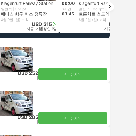
Klagenfurt Railway Station
00:00
Klagenfurt Railway Station
일반석 | GoOpti
3시간 45분
일반석 | GoOpti
베니스 항구 버스 정류장
03:45
트론체토 철도역, 베네치아
8월 9일 (일) 도착
8월 9일 (일) 도착
USD 215
USD 205
세금 포함
|
성인 1명
세금 포함
|
성인 1명
USD 252
지금 예약
세금 포함
|
성인 1명
USD 205
지금 예약
세금 포함
|
성인 1명