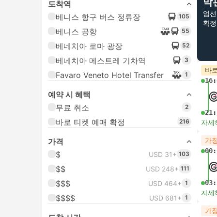
막
도착역
엄선
베니스 항구 버스 정류장
105
확정
베니스 공항
55
베네치아 로마 광장
52
베네치아 메스트레 기차역
3
바로
Favaro Veneto Hotel Transfer
1
16:
예약 시 혜택
무료 취소
2
21:
바로 티켓 예매 확정
216
자세
가장
가격
00:
$
USD 31+
103
$$
USD 248+
111
$$$
03:
USD 464+
1
자세
$$$$
USD 681+
1
가장