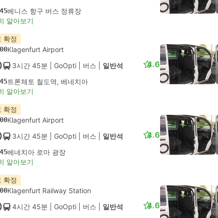
45
베니스 항구 버스 정류장
히 알아보기
 확정
00
Klagenfurt Airport
4.6
3시간 45분
| GoOpti
|
버스
|
일반석
45
트론체토 철도역, 베네치아
히 알아보기
 확정
00
Klagenfurt Airport
4.6
3시간 45분
| GoOpti
|
버스
|
일반석
45
베네치아 로마 광장
히 알아보기
 확정
00
Klagenfurt Railway Station
4.6
4시간 45분
| GoOpti
|
버스
|
일반석