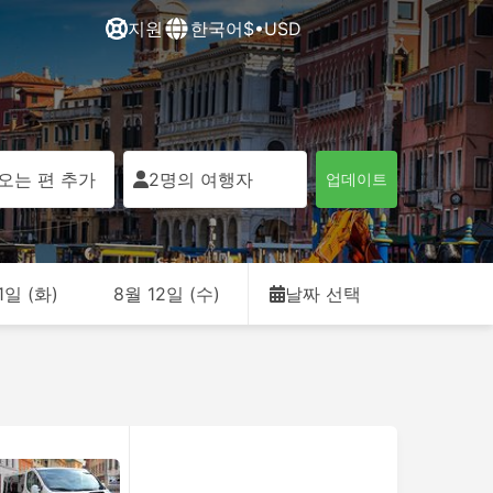
지원
한국어
$•USD
오는 편 추가
2명의 여행자
업데이트
1일 (화)
8월 12일 (수)
날짜 선택