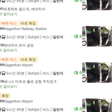
4.6
3시간 45분
| GoOpti
|
버스
|
일반석
45
트론체토 철도역, 베네치아
히 알아보기
 빠른 버스
바로 확정
00
Klagenfurt Railway Station
4.6
3시간 30분
| GoOpti
|
버스
|
일반석
30
베네치아 로마 광장
히 알아보기
 빠른 버스
바로 확정
00
Klagenfurt Airport
4.6
3시간 30분
| GoOpti
|
버스
|
일반석
30
베니스 마르코 폴로 공항 주차장 5
히 알아보기
 확정
00
Klagenfurt Airport
4.6
3시간 45분
| GoOpti
|
버스
|
일반석