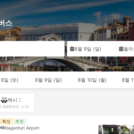
버스
아
8월 9일 (일)
돌아
 8일 (토)
8월 9일 (일)
8월 10일 (월)
8월 1
택시
2
D 666부터 시작
 확정
추천
40
Klagenfurt Airport