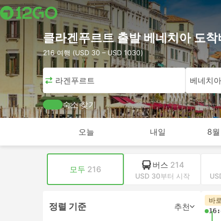
클라겐푸르트 출발 베네치아 도착
216 여행 (USD 30 – USD 1030)
클라겐푸르트
베네치
숙소 찾기
오늘
내일
8월
버스
214
모두
216
USD 30부터 시작
US
바로
정렬 기준
추천
16: