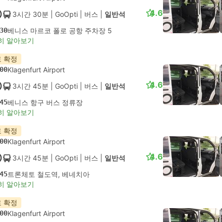
4.6
3시간 30분
| GoOpti
|
버스
|
일반석
30
베니스 마르코 폴로 공항 주차장 5
히 알아보기
 확정
00
Klagenfurt Airport
4.6
3시간 45분
| GoOpti
|
버스
|
일반석
45
베니스 항구 버스 정류장
히 알아보기
 확정
00
Klagenfurt Airport
4.6
3시간 45분
| GoOpti
|
버스
|
일반석
45
트론체토 철도역, 베네치아
히 알아보기
 확정
00
Klagenfurt Airport