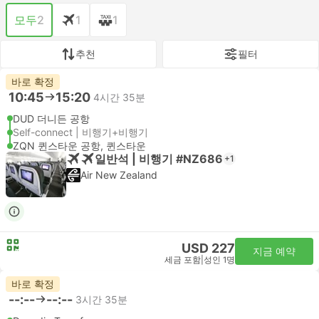
모두
2
1
1
추천
필터
바로 확정
10:45
15:20
4시간 35분
DUD 더니든 공항
Self-connect | 비행기+비행기
ZQN 퀸스타운 공항, 퀸스타운
일반석 | 비행기 #NZ686
+1
Air New Zealand
USD 227
지금 예약
세금 포함
|
성인 1명
바로 확정
--:--
--:--
3시간 35분