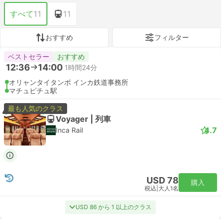
すべて
11
11
おすすめ
フィルター
ベストセラー
おすすめ
12:36
14:00
1時間24分
オリャンタイタンボ インカ鉄道事務所
マチュピチュ駅
最も人気のクラス
Voyager | 列車
4.7
Inca Rail
USD 78
購入
税込
|
大人1名
USD 86 から 1 以上のクラス