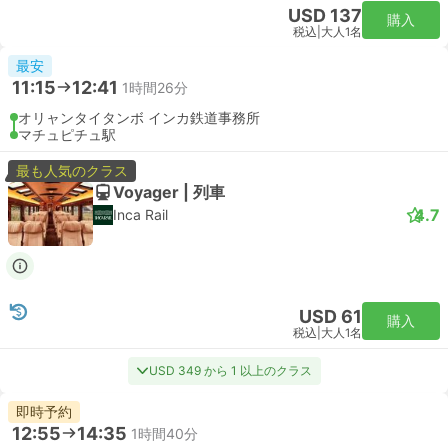
USD 137
購入
税込
|
大人1名
最安
11:15
12:41
1時間26分
オリャンタイタンボ インカ鉄道事務所
マチュピチュ駅
最も人気のクラス
Voyager | 列車
4.7
Inca Rail
USD 61
購入
税込
|
大人1名
USD 349 から 1 以上のクラス
即時予約
12:55
14:35
1時間40分