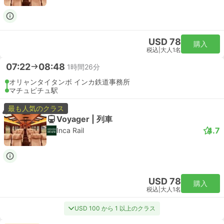
USD 78
購入
税込
|
大人1名
07:22
08:48
1時間26分
オリャンタイタンボ インカ鉄道事務所
マチュピチュ駅
最も人気のクラス
Voyager | 列車
4.7
Inca Rail
USD 78
購入
税込
|
大人1名
USD 100 から 1 以上のクラス