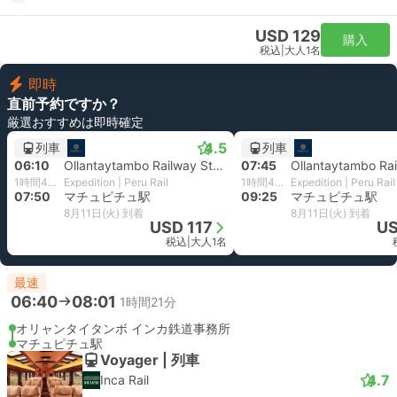
USD 129
購入
税込
|
大人1名
即時
直前予約ですか？
厳選おすすめは即時確定
4.5
列車
列車
06:10
Ollantaytambo Railway Station
07:45
1時間40分
Expedition | Peru Rail
1時間40分
Expedition | Peru Rail
07:50
マチュピチュ駅
09:25
マチュピチュ駅
8月11日(火) 到着
8月11日(火) 到着
USD 117
US
税込
|
大人1名
最速
06:40
08:01
1時間21分
オリャンタイタンボ インカ鉄道事務所
マチュピチュ駅
Voyager | 列車
4.7
Inca Rail