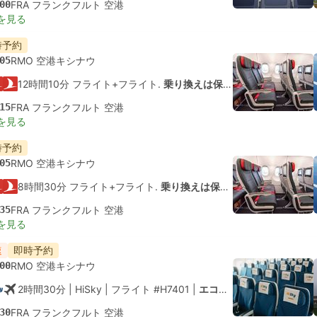
00
FRA フランクフルト 空港
を見る
時予約
05
RMO 空港キシナウ
12時間10分 フライト+フライト.
乗り換えは保証されていません
15
FRA フランクフルト 空港
を見る
時予約
05
RMO 空港キシナウ
8時間30分 フライト+フライト.
乗り換えは保証されていません
35
FRA フランクフルト 空港
を見る
速
即時予約
00
RMO 空港キシナウ
2時間30分
| HiSky
|
フライト #H7401
|
エコノミー
30
FRA フランクフルト 空港