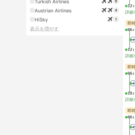
Turkish Airlines
9
12:
Austrian Airlines
4
詳細
HiSky
1
即
表示を増やす
06:
12:
詳細
即
06:
18:
詳細
即
06: