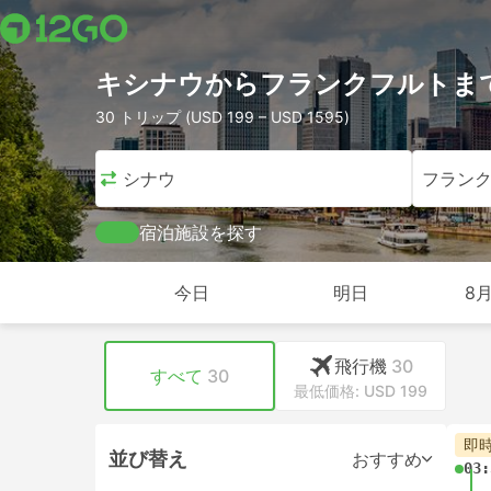
キシナウからフランクフルトま
30 トリップ (USD 199 – USD 1595)
キシナウ
フラン
宿泊施設を探す
今日
明日
8月
飛行機
30
すべて
30
最低価格: USD 199
即
並び替え
おすすめ
03: