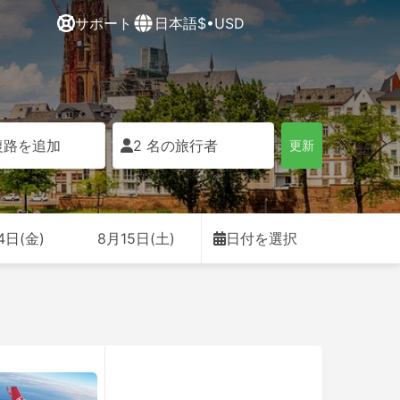
サポート
日本語
$•USD
復路を追加
2 名の旅行者
更新
4日(金)
8月15日(土)
日付を選択