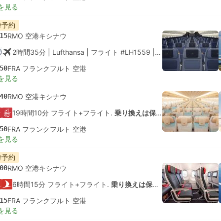
を見る
時予約
15
RMO 空港キシナウ
2時間35分
| Lufthansa
|
フライト #LH1559
|
エコノミー
50
FRA フランクフルト 空港
を見る
40
RMO 空港キシナウ
19時間10分 フライト+フライト.
乗り換えは保証されていません
50
FRA フランクフルト 空港
を見る
時予約
00
RMO 空港キシナウ
6時間15分 フライト+フライト.
乗り換えは保証されていません
15
FRA フランクフルト 空港
を見る