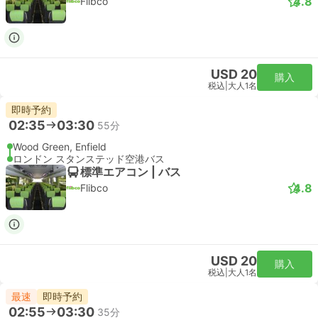
Stansted Express
USD 32
購入
税込
|
大人1名
即時予約
07:51
08:39
48分
リバプールストリート駅, ロンドン
London Stansted Airport
スタンダード | 列車
Stansted Express
USD 32
購入
税込
|
大人1名
即時予約
08:21
09:09
48分