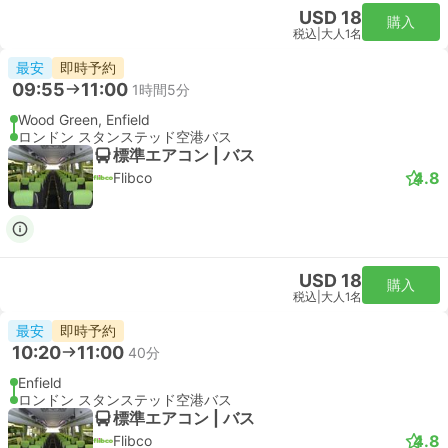
USD 32
購入
税込
|
大人1名
最速
即時予約
15:21
16:07
46分
リバプールストリート駅, ロンドン
London Stansted Airport
スタンダード | 列車
Stansted Express
USD 32
購入
税込
|
大人1名
最速
即時予約
15:51
16:37
46分
リバプールストリート駅, ロンドン
London Stansted Airport
スタンダード | 列車
Stansted Express