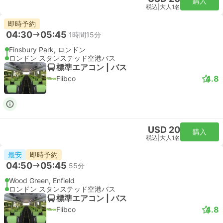
購入
税込
|
大人1名
即時予約
09:21
10:09
48分
リバプールストリート駅, ロンドン
London Stansted Airport
スタンダード | 列車
Stansted Express
USD 32
購入
税込
|
大人1名
最速
即時予約
09:51
10:37
46分
リバプールストリート駅, ロンドン
London Stansted Airport
スタンダード | 列車
Stansted Express