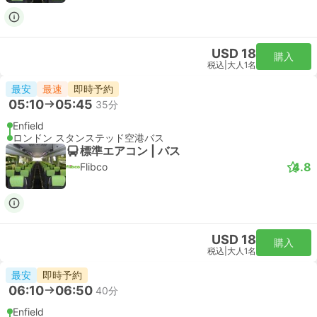
USD 32
購入
税込
|
大人1名
最速
即時予約
10:21
11:07
46分
リバプールストリート駅, ロンドン
London Stansted Airport
スタンダード | 列車
Stansted Express
USD 32
購入
税込
|
大人1名
最速
即時予約
10:51
11:37
46分
リバプールストリート駅, ロンドン