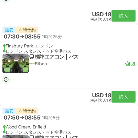
USD 32
購入
税込
|
大人1名
最速
即時予約
12:51
13:37
46分
リバプールストリート駅, ロンドン
London Stansted Airport
スタンダード | 列車
Stansted Express
USD 32
購入
税込
|
大人1名
最速
即時予約
13:21
14:07
46分
リバプールストリート駅, ロンドン
London Stansted Airport
スタンダード | 列車