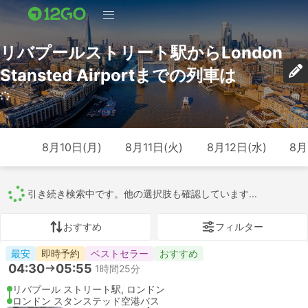
リバプールストリート駅からLondon
Stansted Airportまでの列車は
564 トリップ (USD 18 – USD 680)
8月10日(月)
8月11日(火)
8月12日(水)
8月
すべて
564
2
524
37
1
おすすめ
フィルター
即時予約
おすすめ
04:40
05:39
59分
リバプールストリート駅, ロンドン
London Stansted Airport