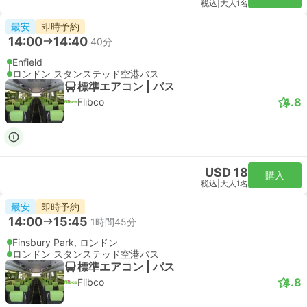
税込
|
大人1名
即時予約
18:05
18:57
52分
リバプールストリート駅, ロンドン
London Stansted Airport
スタンダード | 列車
Stansted Express
USD 32
購入
税込
|
大人1名
即時予約
18:35
19:28
53分
リバプールストリート駅, ロンドン
London Stansted Airport
スタンダード | 列車
Stansted Express