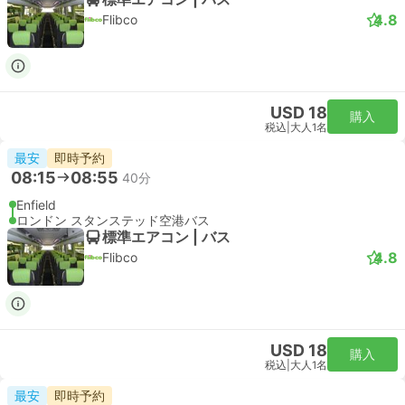
Stansted Express
USD 32
購入
税込
|
大人1名
最速
即時予約
13:51
14:37
46分
リバプールストリート駅, ロンドン
London Stansted Airport
スタンダード | 列車
Stansted Express
USD 32
購入
税込
|
大人1名
最速
即時予約