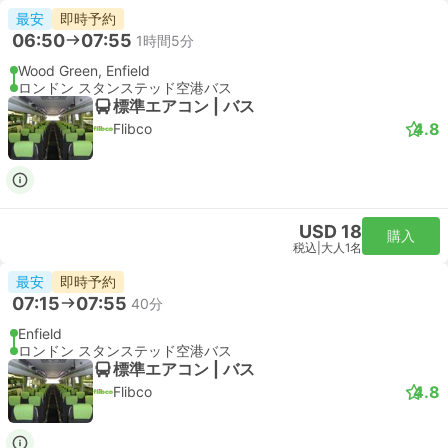
最速
即時予約
11:51
12:37
46分
リバプールストリート駅, ロンドン
London Stansted Airport
スタンダード | 列車
Stansted Express
USD 32
購入
税込
|
大人1名
最速
即時予約
12:21
13:07
46分
リバプールストリート駅, ロンドン
London Stansted Airport
スタンダード | 列車
Stansted Express