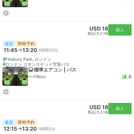
USD 32
購入
税込
|
大人1名
即時予約
16:21
17:10
49分
リバプールストリート駅, ロンドン
London Stansted Airport
スタンダード | 列車
Stansted Express
USD 32
購入
税込
|
大人1名
即時予約
17:05
18:00
55分