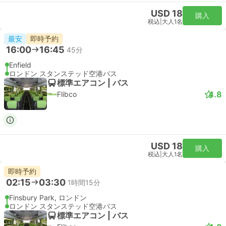
USD 32
購入
税込
|
大人1名
即時予約
06:51
07:40
49分
リバプールストリート駅, ロンドン
London Stansted Airport
スタンダード | 列車
Stansted Express
USD 32
購入
税込
|
大人1名
最速
即時予約
07:21
08:07
46分
リバプールストリート駅, ロンドン
London Stansted Airport
スタンダード | 列車