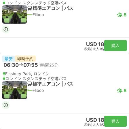
London Stansted Airport
スタンダード | 列車
Stansted Express
USD 32
購入
税込
|
大人1名
最速
即時予約
11:21
12:07
46分
リバプールストリート駅, ロンドン
London Stansted Airport
スタンダード | 列車
Stansted Express
USD 32
購入
税込
|
大人1名