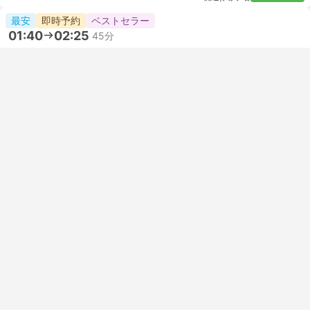
電車で リバプールストリート駅, から
London Stansted Airport, へ行く方法
リバプールストリート駅, から London Stansted Airport, へ
電車で行くことは、簡単で安全、そして便利な、バスや飛行機
に代わる代替え手段の一つです。 この２つの目的地間には直
通電車があり、スムーズで手軽な旅が可能です。チケットはオ
ンライン予約 で購入できます。座席を確保するためにも、事
前購入をお勧めします。電車の運行スケジュールを確認して、
最も便利な出発時間を選ぶことで、電車の旅をより有意義に過
ごすことができます。一般的に、列車や座席クラスは好みや予
算に合わせて用意されています。
リバプールストリート駅, からLondon