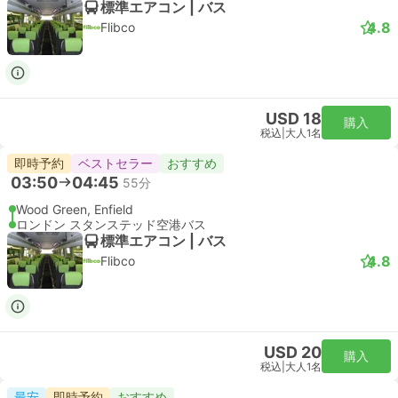
スタンダード | 列車
Stansted Express
USD 32
購入
税込
|
大人1名
即時予約
おすすめ
05:21
06:14
53分
リバプールストリート駅, ロンドン
London Stansted Airport
スタンダード | 列車
Stansted Express
USD 32
購入
税込
|
大人1名
最速
即時予約
おすすめ