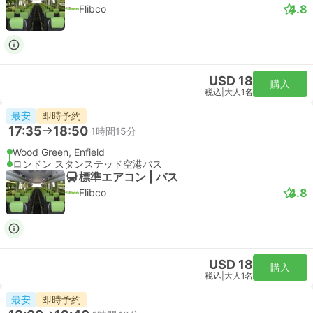
Stansted Express
USD 32
購入
税込
|
大人1名
即時予約
22:36
23:23
47分
リバプールストリート駅, ロンドン
London Stansted Airport
スタンダード | 列車
Stansted Express
USD 32
購入
税込
|
大人1名
即時予約