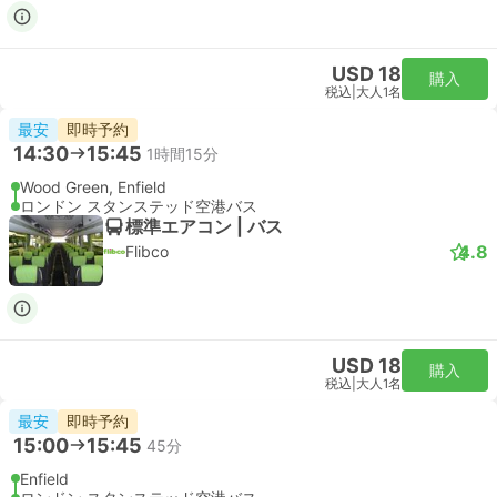
USD 32
購入
税込
|
大人1名
即時予約
19:05
19:59
54分
リバプールストリート駅, ロンドン
London Stansted Airport
スタンダード | 列車
Stansted Express
USD 32
購入
税込
|
大人1名
即時予約
19:36
20:24
48分
リバプールストリート駅, ロンドン