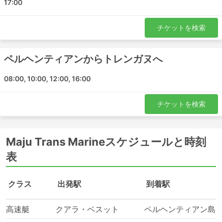
17:00
ペルヘンティアン島
クアラトレンガヌ市
チケットを検索
クアラ ベスット ジェティ
Maju Trans Marine 人気の目的地
ペルヘンティアンからトレンガヌへ
Maju Trans Marine が運航する最も人気のある航路は、こ
08:00, 10:00, 12:00, 16:00
ちらだけではありません。
チケットを検索
トレンガヌ - ペルヘンティアン
ペルヘンティアン - トレンガヌ
クランタン - トレンガヌ
Maju Trans Marineスケジュールと時刻
トレンガヌ - クランタン
表
Maju Trans Marine フェリーの種類＆チ
ケットの価格
クラス
出発駅
到着駅
高速フェリーは、お財布に厳しいことが多いです。お金を
高速艇
クアラ・ベスット
ペルヘンティアン島
節約したい場合は、低速のオプションがあるかを確認する