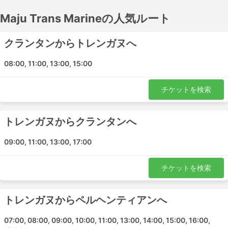
師に相談し、専用の薬の服用をお勧めします。船内では、
Maju Trans Marineの人気ルート
可能な限りオープンエアのデッキに座りましょう。
Maju Trans Marine が提供するフェリーの旅は、オンライ
クランタンからトレンガヌへ
ンで予約することができます。– 窓口に足を運ぶことな
く、簡単かつ手間をかけずに利用できるのです。
08:00, 11:00, 13:00, 15:00
Maju Trans Marine 主なターミナル
チケットを検索
Maju Trans Marineのフェリーで行くことができる主なタ
ーミナルのリストはこちらです。事前にターミナルガイド
トレンガヌからクランタンへ
を確認してください。
09:00, 11:00, 13:00, 17:00
クアラルンプール
ペルヘンティアン島
チケットを検索
クアラ・ベスット
コタバル空港
トレンガヌからペルヘンティアンへ
コタバルシティセンター
クアラトレンガヌ空港
07:00, 08:00, 09:00, 10:00, 11:00, 13:00, 14:00, 15:00, 16:00,
コタバル空港