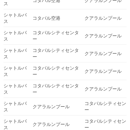
コタバル空港
クアラルンプール
ス
す。セーリングは、素敵でユニークな写真やビデオを
撮影する素晴らしい機会を提供してくれます。
シャトルバ
コタバル空港
クアラルンプール
ス
デメリット
シャトルバ
コタバルシティセンタ
クアラルンプール
船旅中の大きな心配事は船酔いです。これまで一度も
ス
ー
船酔いの経験がなくても、次のフェリーの旅が同じよ
シャトルバ
コタバルシティセンタ
うにスムーズに進むという保証はありません。荒れた
クアラルンプール
ス
ー
海やスピードボートの旅は、どんなに丈夫な胃腸でも
悲鳴をあげることがあります。推奨事項に従って、旅
シャトルバ
コタバルシティセンタ
行の30分前に薬を飲んでください。空腹だと船酔い
クアラルンプール
ス
ー
する可能性が高くなるので、旅行前に軽い食事を取る
ことも効果的です。
シャトルバ
コタバルシティセンタ
クアラルンプール
フェリーの旅は、天候や海況に大きく左右されるた
ス
ー
め、遅延や欠航がよくあります。特にハイシーズン前
シャトルバ
コタバルシティセン
やオフシーズンの旅行には注意が必要です。雨や苔む
クアラルンプール
ス
ー
した海、荒れ模様の天候は、旅行の日程に支障をきた
す可能性があります。通常「天候が良い」と言われる
シャトルバ
コタバルシティセン
季節でも、飛行機の乗り継ぎ時間をタイトにしないな
クアラルンプール
ス
ー
ど、柔軟性を保つようにしましょう。