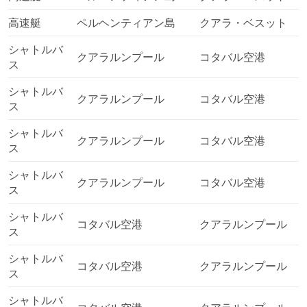
高速艇
船に乗れば、他の方法では行けないような島やビー
ペルヘンティアン島
クアラ・ベスット
チ、海辺の目的地に行けます。フェリーの旅は時間が
シャトルバ
かかり、時には船酔いする懸念もありますが、楽園の
クアラルンプール
コタバル空港
ス
ような秘密の人里離れた目的地に行ける魅力は、その
懸念を大きく上回ります。
シャトルバ
クアラルンプール
コタバル空港
フェリーのチケットはオンラインで予約できるので、
ス
時間を節約し、旅程を計画通りに進められます。特
に、ピークシーズンや祝日、長期休暇など、チケット
シャトルバ
クアラルンプール
コタバル空港
の需要が高い時期や、運航している船舶の数が限られ
ス
ている航路では、事前予約オプションが便利です。
シャトルバ
路線によっては、航空券やキャビンのクラスを選択す
クアラルンプール
コタバル空港
ス
ることができます。プライベートな分室やスタンダー
ド・キャビンがあり、さまざまな特典が含まれている
シャトルバ
場合とそうでない場合があります。運賃の条件を常に
コタバル空港
クアラルンプール
ス
確認し、旅を満喫してください。
フェリーの旅はいつも楽しいものです。訪れた場所や
シャトルバ
コタバル空港
クアラルンプール
通り過ぎるだけだった場所を、別の角度から見ること
ス
ができるのです。水上から見ると、ほとんどの場所が
シャトルバ
素晴らしく、全く違って見えて格別な経験となりま