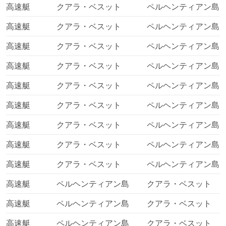
とよいでしょう - この場合の料金は通常、とても手頃で
高速艇
クアラ・ベスット
ペルヘンティアン島
す。予約する前に、旅行期間を確認するのが良いです。長
高速艇
クアラ・ベスット
ペルヘンティアン島
距離のルートでは、移動時間の差が大きくなる場合があり
ます。なお、どの路線でも、全ての運賃やクラスが常に利
高速艇
クアラ・ベスット
ペルヘンティアン島
用できるわけではありません。ピークシーズンには、より
高価な個室の空席が限られることが多いので、事前予約を
高速艇
クアラ・ベスット
ペルヘンティアン島
お勧めします。このような時期に人気の路線でウォークイ
ンチケットを選ぶと、長い待ち行列ができることがありま
高速艇
クアラ・ベスット
ペルヘンティアン島
す。目的地によっては、複数のターミナルがあったり、フ
ェリー会社によってターミナルが異なることがあるので、
高速艇
クアラ・ベスット
ペルヘンティアン島
旅行前に出発/着岸するターミナルを確認することをお勧め
高速艇
クアラ・ベスット
ペルヘンティアン島
します。出発前に自分が乗船する船を確認し、チェックイ
ンにかかる時間を充分とってください。国際航路では、こ
高速艇
クアラ・ベスット
ペルヘンティアン島
れらの手続きに2～3時間かかることがあります。最後にな
りますが、一部の桟橋では、到着するすべての乗客に独自
高速艇
クアラ・ベスット
ペルヘンティアン島
の「桟橋使用料」を課しています。この料金は通常、航空
券の料金には含まれていませんので、注意してください。
高速艇
ペルヘンティアン島
クアラ・ベスット
フェリーで旅するメリットとデメリット
高速艇
ペルヘンティアン島
クアラ・ベスット
メリット
高速艇
ペルヘンティアン島
クアラ・ベスット