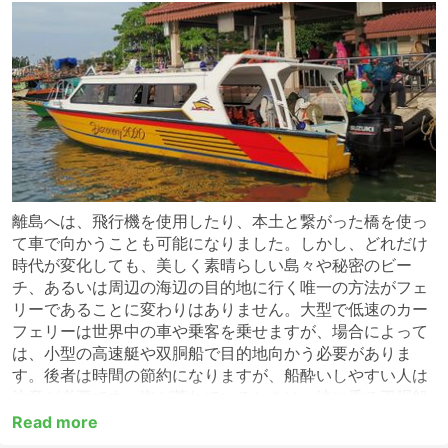
離島へは、飛行機を使用したり、本土と繋がった橋を使っ
て車で向かうことも可能になりました。しかし、どれだけ
時代が変化しても、美しく素晴らしい島々や秘密のビー
チ、あるいは周辺の海辺の目的地に行く唯一の方法がフェ
リーであることに変わりはありません。大型で低速のカー
フェリーは世界中の車や乗客を乗せますが、場合によって
は、小型の高速艇や双胴船で目的地向かう必要がありま
す。後者は時間の節約になりますが、船酔いしやすい人は
注意が必要です。海が荒れているときは、波に乗る双胴船
よりも、波を切る高速艇のほうが、ロックンロールのよう
Read more
な激しい旅になります。乗り物酔いを防ぐには、事前に医