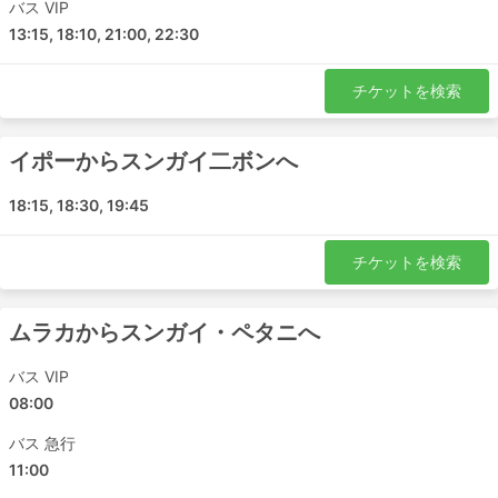
可能性があります。
バス VIP
目的地によっては、バスターミナルに入る車両数に制
13:15, 18:10, 21:00, 22:30
限があり、特別な運送業者を使わないと入場できない
ため、価格が高騰してコスト高になります。
チケットを検索
また、ラッシュアワーに移動する場合（特に出発地
の交通事情に慣れていない場合）は、時間に余裕を持
って行動しましょう。
イポーからスンガイ二ボンへ
バスは、電車や飛行機よりも高頻度で予定が狂う交通
手段です。事故、道路工事、迂回路など、予測不可能
18:15, 18:30, 19:45
な道路状況に大きく左右される可能性があります。特
に、週末やハイシーズン、祝祭日にこの傾向が強いで
チケットを検索
す。このことを念頭に置いて、無理な乗り継ぎをしな
いようにしてください。
ムラカからスンガイ・ペタニへ
特定のルートや人気の高い時期には、事前の予約が必
要な場合があります。バスターミナルに行けば次のバ
バス VIP
スに乗れるとは限りませんので、お気を付けくださ
08:00
い。
バス 急行
11:00