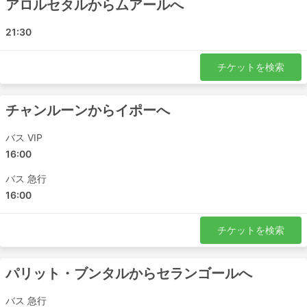
アロルセタルからムアールへ
ペナン - イポー
イポー - クアラルンプール
21:30
ムラカ - クアラルンプール
ジョホール - ハジャイ（ハートヤイ）
チケットを検索
クアラルンプール - イポー
ジョホールバル - ハジャイ（ハートヤイ）
チャンルーンからイポーへ
バターワース - クアラルンプール
バターワース - イポー
バス VIP
バターワース - ムラカ
16:00
スンガイ二ボン - イポー
バス 急行
ジョホールバル - バターワース
16:00
スンガイ二ボン - クアラルンプール
スンガイ二ボン - ムラカ
チケットを検索
アロルセタル - イポー
クアラルンプール - スクダイ
パリット・ブンタルからセランゴールへ
ムラカ - バターワース
ペナン - ムラカ
バス 急行