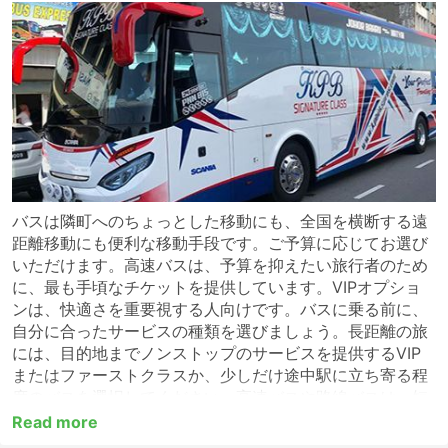
バスは隣町へのちょっとした移動にも、全国を横断する遠
距離移動にも便利な移動手段です。ご予算に応じてお選び
いただけます。高速バスは、予算を抑えたい旅行者のため
に、最も手頃なチケットを提供しています。VIPオプショ
ンは、快適さを重要視する人向けです。バスに乗る前に、
自分に合ったサービスの種類を選びましょう。長距離の旅
には、目的地までノンストップのサービスを提供するVIP
またはファーストクラスか、少しだけ途中駅に立ち寄る程
度のバスを選択してください。高速バスや路線バスは、短
距離の移動には適していますが、長距離の移動には適さな
Read more
い場合が多くあります。長距離の目的地の多くには夜行バ