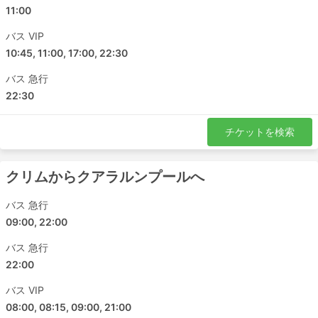
ムラカ - チャンルーン
11:00
クアラルンプール - チャンルーン
バス VIP
スンガイ二ボン - ジョホールバル
10:45, 11:00, 17:00, 22:30
イポー - バターワース
バス 急行
ジョホールバル - アロルセタル
22:30
ペナン - スクダイ
ムアール - クアラルンプール
チケットを検索
イポー - ヌグリ・スンビラン
ジョホールバル - クアラルンプール
ジョホールバル - スンガイ二ボン
クリムからクアラルンプールへ
クアラルンプール - ペラ
バス 急行
クアラルンプール - スンガイ・ペタニ
09:00, 22:00
ペナン - ヌグリ・スンビラン
クアラルンプール - アロルセタル
バス 急行
22:00
アロルセタル - ヌグリ・スンビラン
ムアール - バターワース
バス VIP
Gurun - ムラカ
08:00, 08:15, 09:00, 21:00