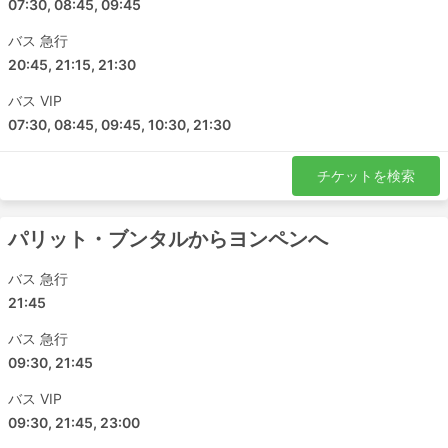
07:30, 08:45, 09:45
ジョホールバル - ブラックウッドヒル
スンガイ二ボン - アイヤー・ヒタム
バス 急行
ジョホール - ブラックウッドヒル
20:45, 21:15, 21:30
バターワース - ムアール
バス VIP
クアラルンプール - ジトラ
07:30, 08:45, 09:45, 10:30, 21:30
ムアール - ペラ
パシル・グダン - スンガイ二ボン
チケットを検索
チャンルーン - イポー
アロルセタル - ヨンペン
パリット・ブンタルからヨンペンへ
KPB Ekspress チケット料金＆バスクラス
バス 急行
21:45
バス旅行の醍醐味は、プライバシーや快適さなど、お客様
のご要望に合わせたオーダーメイドの旅ができることで
バス 急行
す。バスのクラスやタイプは、旅行者のさまざまなニーズ
09:30, 21:45
に対応しています。最も安価な旅行は、通常、標準クラス
のバスで提供されています。ローカル、エクスプレス、レ
バス VIP
ギュラーと呼ばれることもあります。これらは短い旅行に
09:30, 21:45, 23:00
適しています。寝台車やVIPバスは、長期の旅行や一晩の