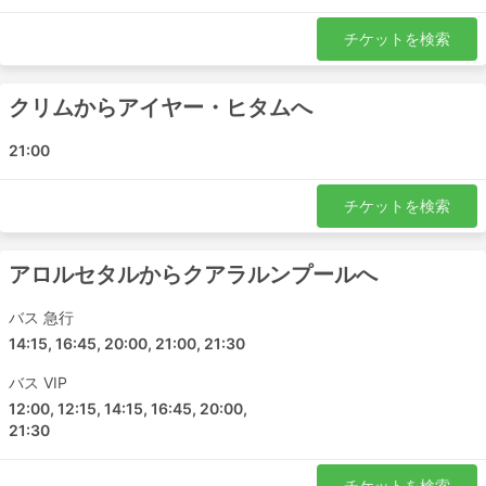
カムンティン - セランゴール
パリット・ブンタル - ヨンペン
チケットを検索
ペナン - ムアール
バターワース - セランゴール
クリムからアイヤー・ヒタムへ
ジョホールバル - ペナン
スンガイ・ペタニ - ヨンペン
21:00
イポー - スクダイ
チャンルーン - ジョホールバル
チケットを検索
チャンルーン - パシル・グダン
クリム - アイヤー・ヒタム
アロルセタルからクアラルンプールへ
イポー - セランゴール
バターワース - スクダイ
バス 急行
アロルセタル - クアラルンプール
14:15, 16:45, 20:00, 21:00, 21:30
クリム - ムラカ
バス VIP
Gurun - アイヤー・ヒタム
12:00, 12:15, 14:15, 16:45, 20:00,
カムンティン - スクダイ
21:30
クアラルンプール - ヌグリ・スンビラン
パシル・グダン - クアラルンプール
チケットを検索