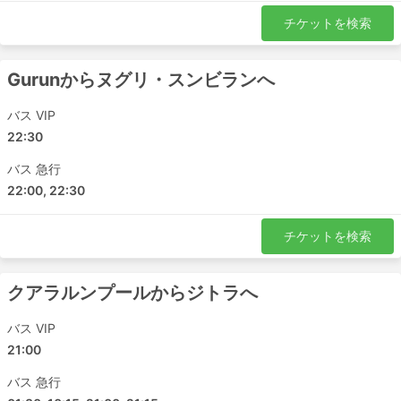
旅行に適しています。寝台やリクライニングシート、毛
チケットを検索
布、ソフトドリンク、スナック、トイレや給油所での食事
が提供されることもあります。夜行バスの旅は、ホテルの
宿泊費を節約できますが、バスのクラスは賢く選んで快適
Gurunからヌグリ・スンビランへ
な乗り心地を確保しましょう。料金は、移動距離とバスの
種類によって異なります。短い旅行でもVIPバスの座席を
バス VIP
購入すれば、普通のバスの2倍の時間を節約できるので、
22:30
少し余分にお金を投資する価値があります。
バス 急行
バスで旅するメリットとデメリット
22:00, 22:30
メリット
チケットを検索
電車や飛行機が通っていない目的地へ行くには、バス
が最適です。バスのネットワークはほぼ全国をカバー
クアラルンプールからジトラへ
しており、ルートも確立されています。
電車や飛行機と異なり、バスは発車予定時刻の数時間
バス VIP
前にバスターミナルに到着する必要がありません。国
21:00
際線であっても、チェックインにそれほど時間はかか
りません。また、荷物の許容量は、旅行者にとても優
バス 急行
しく、例え制限されている場合でも超過料金はそれほ