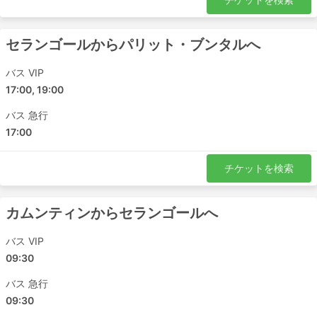
チャンルーン - ヌグリ・スンビラン
パリット・ブンタル - イポー
セランゴールからパリット・ブンタルへ
Gurun - セランゴール
クリム - スクダイ
バス VIP
17:00, 19:00
スンガイ・ペタニ - イポー
アロルセタル - ジョホールバル
バス 急行
アロルセタル - パシル・グダン
17:00
セランゴール - バターワース
イポー - アイヤー・ヒタム
チケットを検索
ムラカ - クリム
クリム - セランゴール
カムンティンからセランゴールへ
チャンルーン - クアラルンプール
ジョホール - バターワース
バス VIP
クアラルンプール - パシル・グダン
09:30
ムラカ - バガン・セライ
バス 急行
クアラルンプール - ジョホールバル
09:30
イポー - ムラカ