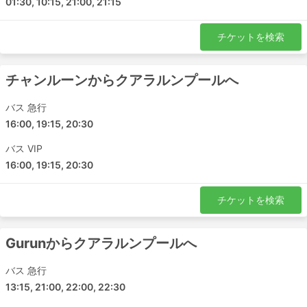
01:30, 10:15, 21:00, 21:15
ど高くありません。
バスのチケットは、航空券や高速鉄道のチケットに比
チケットを検索
べて、手頃な価格で購入できます。チケットのクラス
は、どのような旅行者にも対応できるように幅広い選
択肢が用意されています。安い標準クラスは、少し遅
チャンルーンからクアラルンプールへ
く、最高の快適さとは言えませんが、目的地まで運ん
でくれることを優先すれば許容範囲です。長距離路線
バス 急行
では、ほとんどの場合トイレ付き、またはトイレ休憩
16:00, 19:15, 20:30
があり、スナック、水、時には洗面用具や毛布が料金
バス VIP
に含まれています。
16:00, 19:15, 20:30
もっと予算がある場合は、特定のVIPバスは飛行機の
ビジネスクラス並みの座席を提供し、広く柔らかいリ
クライニングシート、毛布、少ない乗客数、その他多
チケットを検索
くの特典があり、快適な旅ができます。
Gurunからクアラルンプールへ
デメリット
バス 急行
新しい都市間バスターミナルは、都市部での混雑を避
13:15, 21:00, 22:00, 22:30
けるために郊外にあるケースが多く、降車後に不便な