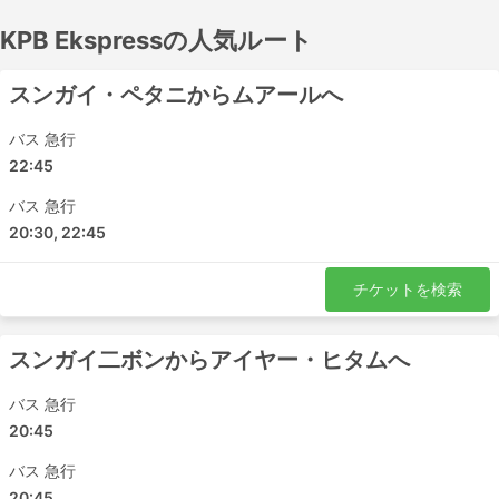
スが走っており、中には夜行バス用に広い座席や寝台を用
KPB Ekspressの人気ルート
意しているバスもあるので、出発前に時刻表を調べておき
ましょう。バスチケットは、KPB Ekspressでオンライン予
約しましょう。他の旅行者のレビューを参考に、最適なチ
スンガイ・ペタニからムアールへ
ケットとバスクラスを選びましょう。
バス 急行
KPB Ekspress 有名な駅
22:45
バス 急行
KPB Ekspressのバスが走る主な駅はこちらです。:
20:30, 22:45
チャイレンパークカルテックス
スンガイ二ボン
チケットを検索
TBSクアラルンプール
メラカセントラル
スンガイ二ボンからアイヤー・ヒタムへ
バスターミナル・ドゥータ
アマンジャヤ イポー
バス 急行
カジャン
20:45
ペナン
バス 急行
イポー
20:45