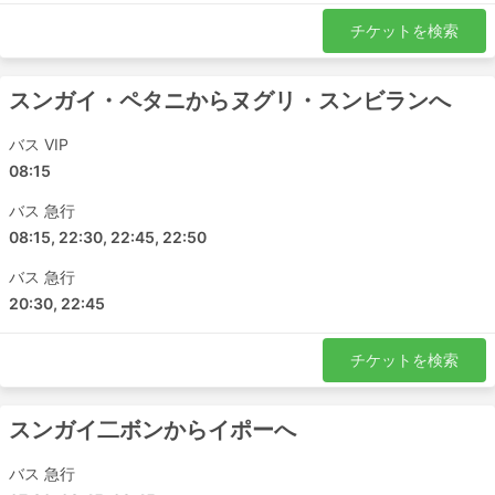
バターワース - アイヤー・ヒタム
チケットを検索
カムンティン - アイヤー・ヒタム
Gurun - スクダイ
スンガイ・ペタニからヌグリ・スンビランへ
イポー - ムアール
チャンルーン - ヨンペン
バス VIP
スンガイ・ペタニ - ジョホールバル
08:15
スンガイ・ペタニ - パシル・グダン
バス 急行
パリット・ブンタル - パシル・グダン
08:15, 22:30, 22:45, 22:50
パシル・グダン - ジトラ
バス 急行
パリット・ブンタル - ジョホールバル
20:30, 22:45
ジョホールバル - Gurun
パシル・グダン - イポー
チケットを検索
イポー - パリット・ブンタル
ジョホールバル - パリット・ブンタル
ジョホールバル - スンガイ・ペタニ
スンガイ二ボンからイポーへ
ペナン - セランゴール
バス 急行
セランゴール - パリット・ブンタル