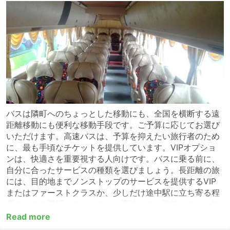
バスは隣町へのちょっとした移動にも、全国を横断する遠
距離移動にも便利な移動手段です。ご予算に応じてお選び
いただけます。高速バスは、予算を抑えたい旅行者のため
に、最も手頃なチケットを提供しています。VIPオプショ
ンは、快適さを重要視する人向けです。バスに乗る前に、
自分に合ったサービスの種類を選びましょう。長距離の旅
には、目的地までノンストップのサービスを提供するVIP
またはファーストクラスか、少しだけ途中駅に立ち寄る程
度のバスを選択してください。高速バスや路線バスは、短
距離の移動には適していますが、長距離の移動には適さな
Read more
い場合が多くあります。長距離の目的地の多くには夜行バ