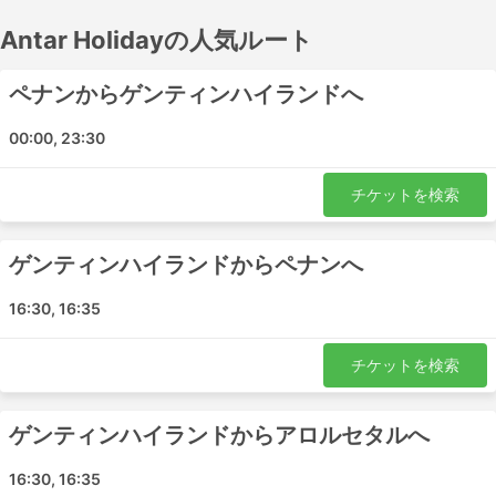
スが走っており、中には夜行バス用に広い座席や寝台を用
Antar Holidayの人気ルート
意しているバスもあるので、出発前に時刻表を調べておき
ましょう。バスチケットは、Antar Holidayでオンライン予
約しましょう。他の旅行者のレビューを参考に、最適なチ
ペナンからゲンティンハイランドへ
ケットとバスクラスを選びましょう。
00:00, 23:30
Antar Holiday 有名な駅
チケットを検索
Antar Holidayのバスが走る主な駅はこちらです。:
チャイレンパークカルテックス
ゲンティンハイランドからペナンへ
アワナ・ゲンティン・バスターミナル
グアー・チェンペダック
16:30, 16:35
Alor Setar - Antar Holiday
スンガイ・プタニ
チケットを検索
アロースター
Gurun
ゲンティンハイランドからアロルセタルへ
ペナン
16:30, 16:35
ゲンティンハイランド