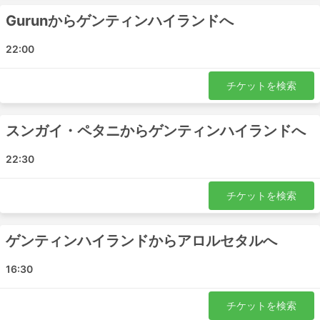
な道路状況に大きく左右される可能性があります。特
Gurunからゲンティンハイランドへ
に、週末やハイシーズン、祝祭日にこの傾向が強いで
す。このことを念頭に置いて、無理な乗り継ぎをしな
22:00
いようにしてください。
特定のルートや人気の高い時期には、事前の予約が必
チケットを検索
要な場合があります。バスターミナルに行けば次のバ
スに乗れるとは限りませんので、お気を付けくださ
い。
スンガイ・ペタニからゲンティンハイランドへ
22:30
チケットを検索
ゲンティンハイランドからアロルセタルへ
16:30
チケットを検索