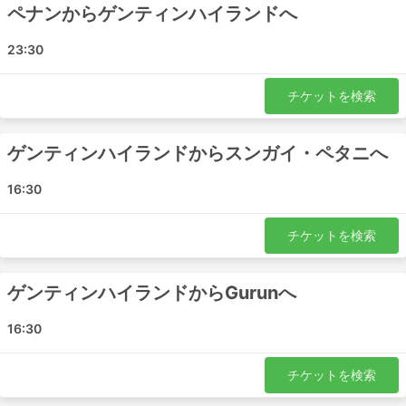
があり、スナック、水、時には洗面用具や毛布が料金
ペナンからゲンティンハイランドへ
に含まれています。
もっと予算がある場合は、特定のVIPバスは飛行機の
23:30
ビジネスクラス並みの座席を提供し、広く柔らかいリ
クライニングシート、毛布、少ない乗客数、その他多
チケットを検索
くの特典があり、快適な旅ができます。
デメリット
ゲンティンハイランドからスンガイ・ペタニへ
16:30
新しい都市間バスターミナルは、都市部での混雑を避
けるために郊外にあるケースが多く、降車後に不便な
可能性があります。
チケットを検索
目的地によっては、バスターミナルに入る車両数に制
限があり、特別な運送業者を使わないと入場できない
ゲンティンハイランドからGurunへ
ため、価格が高騰してコスト高になります。
また、ラッシュアワーに移動する場合（特に出発地
16:30
の交通事情に慣れていない場合）は、時間に余裕を持
って行動しましょう。
チケットを検索
バスは、電車や飛行機よりも高頻度で予定が狂う交通
手段です。事故、道路工事、迂回路など、予測不可能