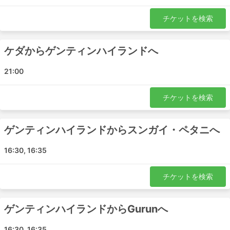
Kota Sarang Semut
チケットを検索
パダンブサールマレーシア
Antar Holiday 人気の目的地
ケダからゲンティンハイランドへ
Antar Holiday のバスは多くの路線を運行しています。こ
21:00
こでは最も人気のある路線のリストを紹介します。:
ゲンティンハイランド - スンガイ・ペタニ
チケットを検索
ペナン - ゲンティンハイランド
Gurun - ゲンティンハイランド
ゲンティンハイランドからスンガイ・ペタニへ
ゲンティンハイランド - アロルセタル
ゲンティンハイランド - ペナン
16:30, 16:35
ゲンティンハイランド - Gurun
アロルセタル - ゲンティンハイランド
チケットを検索
ケダ - ゲンティンハイランド
グアー・チェンペダック - ゲンティンハイランド
ゲンティンハイランドからGurunへ
スンガイ・ペタニ - ゲンティンハイランド
ゲンティンハイランド - ケダ
16:30, 16:35