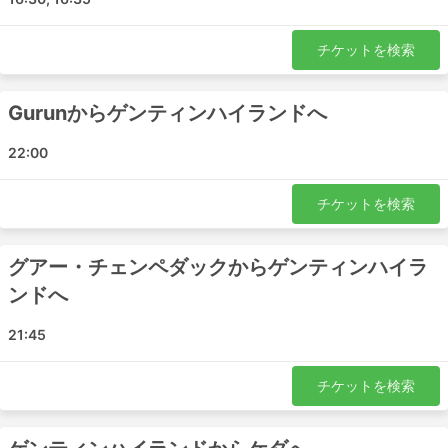
Antar Holiday チケット料金＆バスクラ
チケットを検索
ス
Gurunからゲンティンハイランドへ
バス旅行の醍醐味は、プライバシーや快適さなど、お客様
のご要望に合わせたオーダーメイドの旅ができることで
22:00
す。バスのクラスやタイプは、旅行者のさまざまなニーズ
に対応しています。最も安価な旅行は、通常、標準クラス
のバスで提供されています。ローカル、エクスプレス、レ
チケットを検索
ギュラーと呼ばれることもあります。これらは短い旅行に
適しています。寝台車やVIPバスは、長期の旅行や一晩の
グアー・チェンペダックからゲンティンハイラ
旅行に適しています。寝台やリクライニングシート、毛
布、ソフトドリンク、スナック、トイレや給油所での食事
ンドへ
が提供されることもあります。夜行バスの旅は、ホテルの
宿泊費を節約できますが、バスのクラスは賢く選んで快適
21:45
な乗り心地を確保しましょう。料金は、移動距離とバスの
種類によって異なります。短い旅行でもVIPバスの座席を
チケットを検索
購入すれば、普通のバスの2倍の時間を節約できるので、
少し余分にお金を投資する価値があります。
バスで旅するメリットとデメリット