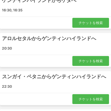
ゲンティンハイランドからケダへ
16:30, 16:35
メリット
電車や飛行機が通っていない目的地へ行くには、バス
チケットを検索
が最適です。バスのネットワークはほぼ全国をカバー
しており、ルートも確立されています。
アロルセタルからゲンティンハイランドへ
電車や飛行機と異なり、バスは発車予定時刻の数時間
前にバスターミナルに到着する必要がありません。国
20:30
際線であっても、チェックインにそれほど時間はかか
りません。また、荷物の許容量は、旅行者にとても優
チケットを検索
しく、例え制限されている場合でも超過料金はそれほ
ど高くありません。
バスのチケットは、航空券や高速鉄道のチケットに比
スンガイ・ペタニからゲンティンハイランドへ
べて、手頃な価格で購入できます。チケットのクラス
は、どのような旅行者にも対応できるように幅広い選
22:30
択肢が用意されています。安い標準クラスは、少し遅
く、最高の快適さとは言えませんが、目的地まで運ん
チケットを検索
でくれることを優先すれば許容範囲です。長距離路線
では、ほとんどの場合トイレ付き、またはトイレ休憩