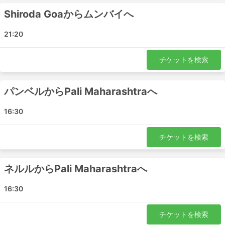
が提供されることもあります。夜行バスの旅は、ホテルの
宿泊費を節約できますが、バスのクラスは賢く選んで快適
Shiroda Goaからムンバイへ
な乗り心地を確保しましょう。料金は、移動距離とバスの
種類によって異なります。短い旅行でもVIPバスの座席を
21:20
購入すれば、普通のバスの2倍の時間を節約できるので、
少し余分にお金を投資する価値があります。
チケットを検索
バスで旅するメリットとデメリット
パンベルからPali Maharashtraへ
メリット
16:30
電車や飛行機が通っていない目的地へ行くには、バス
が最適です。バスのネットワークはほぼ全国をカバー
しており、ルートも確立されています。
チケットを検索
電車や飛行機と異なり、バスは発車予定時刻の数時間
前にバスターミナルに到着する必要がありません。国
ネルルからPali Maharashtraへ
際線であっても、チェックインにそれほど時間はかか
りません。また、荷物の許容量は、旅行者にとても優
16:30
しく、例え制限されている場合でも超過料金はそれほ
ど高くありません。
チケットを検索
バスのチケットは、航空券や高速鉄道のチケットに比