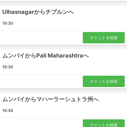
べて、手頃な価格で購入できます。チケットのクラス
は、どのような旅行者にも対応できるように幅広い選
Ulhasnagarからチプルンへ
択肢が用意されています。安い標準クラスは、少し遅
く、最高の快適さとは言えませんが、目的地まで運ん
16:30
でくれることを優先すれば許容範囲です。長距離路線
では、ほとんどの場合トイレ付き、またはトイレ休憩
チケットを検索
があり、スナック、水、時には洗面用具や毛布が料金
に含まれています。
もっと予算がある場合は、特定のVIPバスは飛行機の
ムンバイからPali Maharashtraへ
ビジネスクラス並みの座席を提供し、広く柔らかいリ
クライニングシート、毛布、少ない乗客数、その他多
16:30
くの特典があり、快適な旅ができます。
チケットを検索
デメリット
ムンバイからマハーラーシュトラ州へ
新しい都市間バスターミナルは、都市部での混雑を避
けるために郊外にあるケースが多く、降車後に不便な
16:30
可能性があります。
目的地によっては、バスターミナルに入る車両数に制
限があり、特別な運送業者を使わないと入場できない
チケットを検索