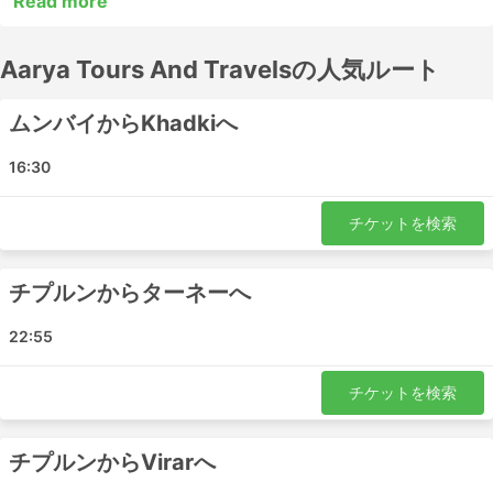
Read more
い場合が多くあります。長距離の目的地の多くには夜行バ
スが走っており、中には夜行バス用に広い座席や寝台を用
Aarya Tours And Travelsの人気ルート
意しているバスもあるので、出発前に時刻表を調べておき
ましょう。バスチケットは、Aarya Tours And Travelsで
オンライン予約しましょう。他の旅行者のレビューを参考
ムンバイからKhadkiへ
に、最適なチケットとバスクラスを選びましょう。
16:30
Aarya Tours And Travels 有名な駅
チケットを検索
Aarya Tours And Travelsのバスが走る主な駅はこちらで
す。:
チプルンからターネーへ
Ulhasnagar
ムンバイ
22:55
Nivali
Pali Maharashtra
チケットを検索
パンヴェル
テーン
チプルンからVirarへ
Taloja Panchnand