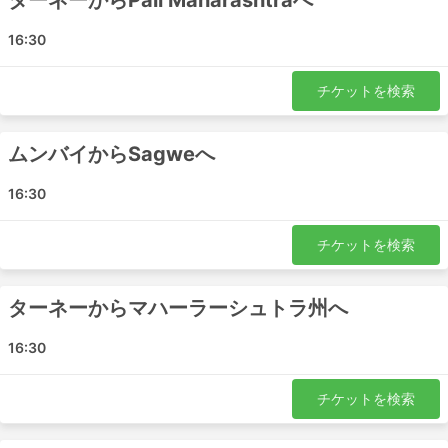
ターネーからPali Maharashtraへ
チプルン - Ulhasnagar
Pali Maharashtra - Ulhasnagar
16:30
ムンバイ - チプルン
チプルン - Virar
チケットを検索
ムンバイ - Devgad
ターネー - Pali Maharashtra
ムンバイからSagweへ
Shiroda Goa - パンベル
チプルン - ナラソパラ
16:30
Pali Maharashtra - ムンバイ
ムンバイ - Deorukh
チケットを検索
ターネー - Khadki
チプルン - ムンバイ
ターネーからマハーラーシュトラ州へ
ナラソパラ - チプルン
Shiroda Goa - ターネー
16:30
Ulhasnagar - チプルン
チプルン - ネルル
チケットを検索
ムンバイ - Sagwe