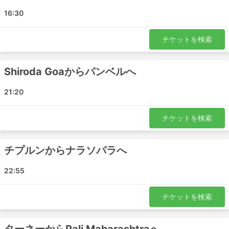
す。:
16:30
Shiroda Goa - ムンバイ
ムンバイ - Khadki
チケットを検索
ネルル - Pali Maharashtra
チプルン - ターネー
Shiroda Goaからパンベルへ
パンベル - チプルン
Pali Maharashtra - ターネー
21:20
マハーラーシュトラ州 - ネルル
チプルン - パンベル
チケットを検索
ムンバイ - Pali Maharashtra
Virar - チプルン
チプルンからナラソパラへ
ムンバイ - マハーラーシュトラ州
ネルル - チプルン
22:55
マハーラーシュトラ州 - ムンバイ
Deorukh - ムンバイ
チケットを検索
パンベル - Pali Maharashtra
ムンバイ - Shiroda Goa