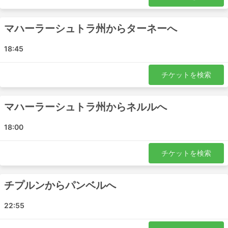
ため、価格が高騰してコスト高になります。
また、ラッシュアワーに移動する場合（特に出発地
マハーラーシュトラ州からターネーへ
の交通事情に慣れていない場合）は、時間に余裕を持
って行動しましょう。
18:45
バスは、電車や飛行機よりも高頻度で予定が狂う交通
手段です。事故、道路工事、迂回路など、予測不可能
チケットを検索
な道路状況に大きく左右される可能性があります。特
に、週末やハイシーズン、祝祭日にこの傾向が強いで
す。このことを念頭に置いて、無理な乗り継ぎをしな
マハーラーシュトラ州からネルルへ
いようにしてください。
特定のルートや人気の高い時期には、事前の予約が必
18:00
要な場合があります。バスターミナルに行けば次のバ
スに乗れるとは限りませんので、お気を付けくださ
チケットを検索
い。
チプルンからパンベルへ
22:55