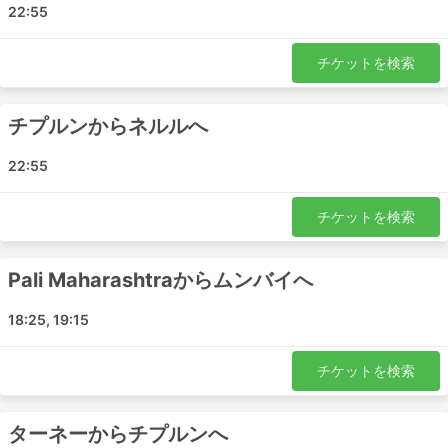
Aaravli
22:55
Virar
Lanja
チケットを検索
チプルン
Nala Sopara
チプルンからネルルへ
ネルールムンバイ
Oni
22:55
Talere
ラジャプール・ラトナギリ
チケットを検索
Savarde
Sangameshwar
Pali Maharashtraからムンバイへ
Padel
18:25, 19:15
Haathkhamba
Aarya Tours And Travels 人気の目的地
チケットを検索
Aarya Tours And Travels のバスは多くの路線を運行して
います。ここでは最も人気のある路線のリストを紹介しま
ターネーからチプルンへ