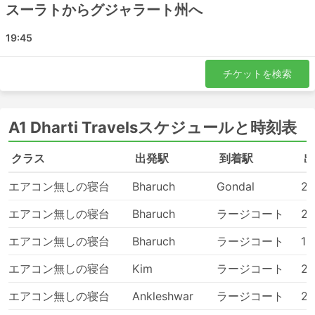
バスのチケットは、航空券や高速鉄道のチケットに比
スーラトからグジャラート州へ
べて、手頃な価格で購入できます。チケットのクラス
は、どのような旅行者にも対応できるように幅広い選
19:45
択肢が用意されています。安い標準クラスは、少し遅
く、最高の快適さとは言えませんが、目的地まで運ん
チケットを検索
でくれることを優先すれば許容範囲です。長距離路線
では、ほとんどの場合トイレ付き、またはトイレ休憩
があり、スナック、水、時には洗面用具や毛布が料金
A1 Dharti Travelsスケジュールと時刻表
に含まれています。
もっと予算がある場合は、特定のVIPバスは飛行機の
クラス
出発駅
到着駅
出
ビジネスクラス並みの座席を提供し、広く柔らかいリ
クライニングシート、毛布、少ない乗客数、その他多
エアコン無しの寝台
Bharuch
Gondal
21
くの特典があり、快適な旅ができます。
エアコン無しの寝台
Bharuch
ラージコート
21
デメリット
エアコン無しの寝台
Bharuch
ラージコート
19
新しい都市間バスターミナルは、都市部での混雑を避
エアコン無しの寝台
Kim
ラージコート
20
けるために郊外にあるケースが多く、降車後に不便な
可能性があります。
エアコン無しの寝台
Ankleshwar
ラージコート
22
目的地によっては、バスターミナルに入る車両数に制