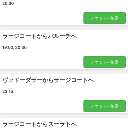
20:30
スーラト
Kim
チケットを検索
Jetpur
Shapar
Vasad
ラージコートからバルーチへ
Dhoraji
19:00, 20:30
Kuvadva
A1 Dharti Travels 人気の目的地
チケットを検索
A1 Dharti Travels のバスは多くの路線を運行しています。
ヴァドーダラーからラージコートへ
ここでは最も人気のある路線のリストを紹介します。:
ラージコート - スーラト
23:15
スーラト - ラージコート
ヴァドーダラー - ラージコート
チケットを検索
ラージコート - ヴァドーダラー
ラージコート - バルーチ
ラージコートからスーラトへ
キム - ラージコート