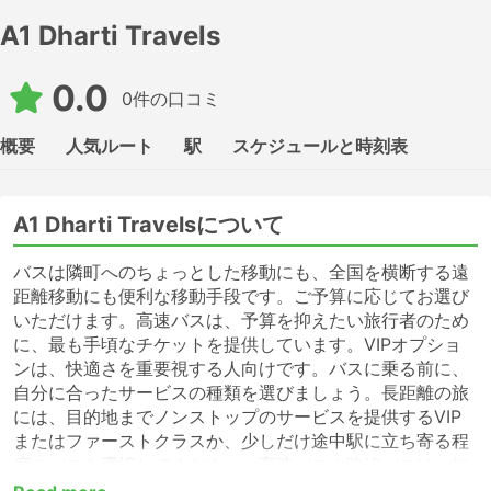
A1 Dharti Travels
0.0
0件の口コミ
概要
人気ルート
駅
スケジュールと時刻表
A1 Dharti Travelsについて
バスは隣町へのちょっとした移動にも、全国を横断する遠
距離移動にも便利な移動手段です。ご予算に応じてお選び
いただけます。高速バスは、予算を抑えたい旅行者のため
に、最も手頃なチケットを提供しています。VIPオプショ
ンは、快適さを重要視する人向けです。バスに乗る前に、
自分に合ったサービスの種類を選びましょう。長距離の旅
には、目的地までノンストップのサービスを提供するVIP
またはファーストクラスか、少しだけ途中駅に立ち寄る程
度のバスを選択してください。高速バスや路線バスは、短
距離の移動には適していますが、長距離の移動には適さな