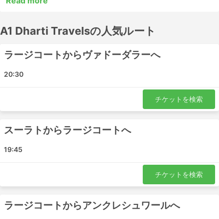
Read more
い場合が多くあります。長距離の目的地の多くには夜行バ
スが走っており、中には夜行バス用に広い座席や寝台を用
A1 Dharti Travelsの人気ルート
意しているバスもあるので、出発前に時刻表を調べておき
ましょう。バスチケットは、A1 Dharti Travelsでオンライ
ン予約しましょう。他の旅行者のレビューを参考に、最適
ラージコートからヴァドーダラーへ
なチケットとバスクラスを選びましょう。
20:30
A1 Dharti Travels 有名な駅
チケットを検索
A1 Dharti Travelsのバスが走る主な駅はこちらです。:
Gondal
スーラトからラージコートへ
Limbdi
バローダ
19:45
Bharuch
Chotila
チケットを検索
ヴァドダラ
Ankleshwar
ラージコートからアンクレシュワールへ
ラージコート