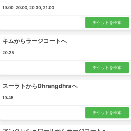
バルーチ - ラージコート
19:00, 20:00, 20:30, 21:00
アンクレシュワール - ラージコート
ラージコート - アンクレシュワール
チケットを検索
ラージコート - Karjan
スーラト - Dhrangdhra
キムからラージコートへ
スーラト - グジャラート州
20:25
A1 Dharti Travels チケット料金＆バスク
ラス
チケットを検索
バス旅行の醍醐味は、プライバシーや快適さなど、お客様
スーラトからDhrangdhraへ
のご要望に合わせたオーダーメイドの旅ができることで
す。バスのクラスやタイプは、旅行者のさまざまなニーズ
19:45
に対応しています。最も安価な旅行は、通常、標準クラス
のバスで提供されています。ローカル、エクスプレス、レ
ギュラーと呼ばれることもあります。これらは短い旅行に
チケットを検索
適しています。寝台車やVIPバスは、長期の旅行や一晩の
旅行に適しています。寝台やリクライニングシート、毛
布、ソフトドリンク、スナック、トイレや給油所での食事