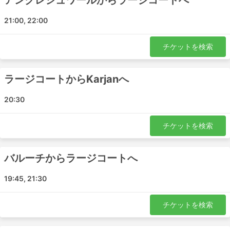
アンクレシュワールからラージコートへ
が提供されることもあります。夜行バスの旅は、ホテルの
21:00, 22:00
宿泊費を節約できますが、バスのクラスは賢く選んで快適
な乗り心地を確保しましょう。料金は、移動距離とバスの
種類によって異なります。短い旅行でもVIPバスの座席を
チケットを検索
購入すれば、普通のバスの2倍の時間を節約できるので、
少し余分にお金を投資する価値があります。
ラージコートからKarjanへ
バスで旅するメリットとデメリット
20:30
メリット
チケットを検索
電車や飛行機が通っていない目的地へ行くには、バス
が最適です。バスのネットワークはほぼ全国をカバー
しており、ルートも確立されています。
バルーチからラージコートへ
電車や飛行機と異なり、バスは発車予定時刻の数時間
前にバスターミナルに到着する必要がありません。国
19:45, 21:30
際線であっても、チェックインにそれほど時間はかか
りません。また、荷物の許容量は、旅行者にとても優
チケットを検索
しく、例え制限されている場合でも超過料金はそれほ
ど高くありません。