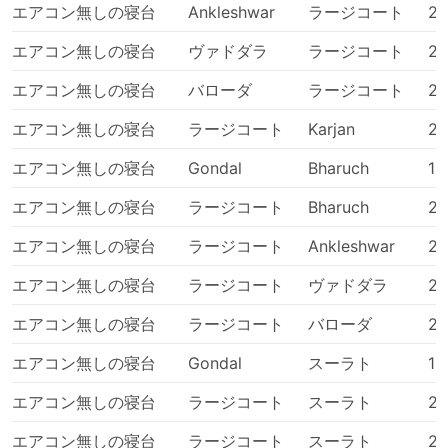
エアコン無しの寝台
限があり、特別な運送業者を使わないと入場できない
Ankleshwar
ラージコート
21
ため、価格が高騰してコスト高になります。
エアコン無しの寝台
ヴァドダラ
ラージコート
23
また、ラッシュアワーに移動する場合（特に出発地
の交通事情に慣れていない場合）は、時間に余裕を持
エアコン無しの寝台
バローダ
ラージコート
23
って行動しましょう。
バスは、電車や飛行機よりも高頻度で予定が狂う交通
エアコン無しの寝台
ラージコート
Karjan
20
手段です。事故、道路工事、迂回路など、予測不可能
エアコン無しの寝台
Gondal
Bharuch
19
な道路状況に大きく左右される可能性があります。特
に、週末やハイシーズン、祝祭日にこの傾向が強いで
エアコン無しの寝台
ラージコート
Bharuch
20
す。このことを念頭に置いて、無理な乗り継ぎをしな
いようにしてください。
エアコン無しの寝台
ラージコート
Ankleshwar
20
特定のルートや人気の高い時期には、事前の予約が必
要な場合があります。バスターミナルに行けば次のバ
エアコン無しの寝台
ラージコート
ヴァドダラ
20
スに乗れるとは限りませんので、お気を付けくださ
エアコン無しの寝台
ラージコート
バローダ
20
い。
エアコン無しの寝台
Gondal
スーラト
19
エアコン無しの寝台
ラージコート
スーラト
21
エアコン無しの寝台
ラージコート
スーラト
20