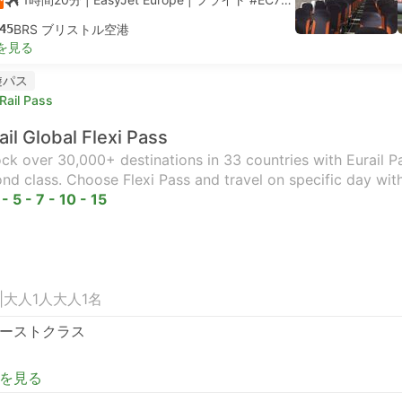
45
BRS ブリストル空港
を見る
遊パス
Rail Pass
ail Global Flexi Pass
ck over 30,000+ destinations in 33 countries with Eurail Pas
nd class. Choose Flexi Pass and travel on specific day wit
 - 5 - 7 - 10 - 15
|
大人1人
大人1名
ーストクラス
を見る