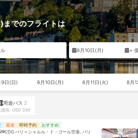
RS)までのフライトは
トル
8月10日(月)
+ 
月9日(日)
8月10日(月)
8月11日(火)
8月1
周遊パス
2
価格: USD 330
安
最速
即時予約
おすすめ
20
CDG パリ＝シャルル・ド・ゴール空港, パリ