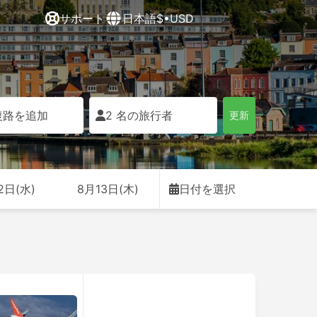
サポート
日本語
$•USD
復路を追加
2 名の旅行者
更新
2日(水)
8月13日(木)
日付を選択