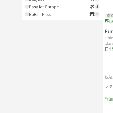
EasyJet Europe
2
EuRail Pass
2
周
Eu
Eur
Unlo
clas
日:
1
税込
ファ
詳細