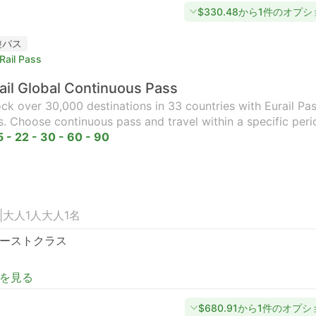
$330.48から1件のオプ
遊パス
Rail Pass
ail Global Continuous Pass
ck over 30,000 destinations in 33 countries with Eurail Pass
s. Choose continuous pass and travel within a specific peri
5 - 22 - 30 - 60 - 90
|
大人1人
大人1名
ーストクラス
を見る
$680.91から1件のオプ