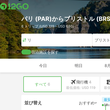
パリ (PAR)からブリストル (B
6 トリップ (USD 119 – USD 680)
パリ
ブリス
宿泊施設を探す
今日
明日
8
飛行機
4
すべて
6
最低価格: USD 119
最低
最
並び替え
おすすめ
10: