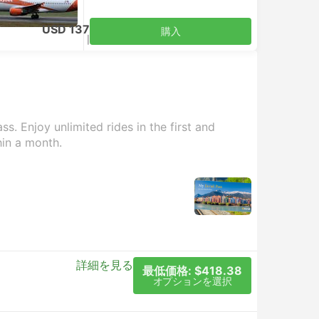
USD 137
購入
税込
|
大人1名
s. Enjoy unlimited rides in the first and
hin a month.
詳細を見る
最低価格: $418.38
オプションを選択