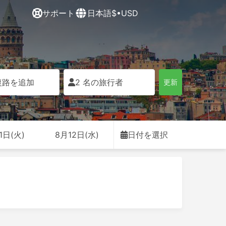
サポート
日本語
$•USD
復路を追加
2 名の旅行者
更新
1日(火)
8月12日(水)
日付を選択