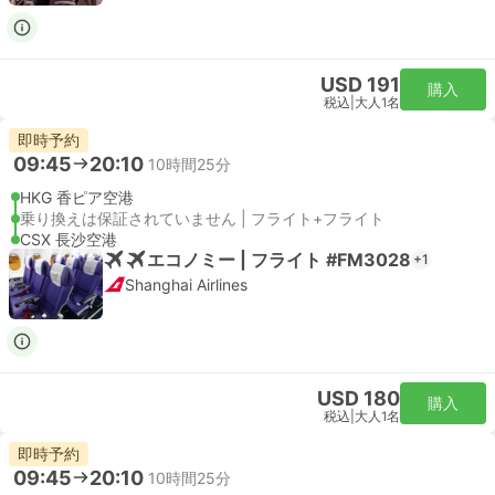
USD 191
購入
税込
|
大人1名
即時予約
09:45
20:10
10時間25分
HKG 香ピア空港
乗り換えは保証されていません | フライト+フライト
CSX 長沙空港
エコノミー | フライト #FM3028
+1
Shanghai Airlines
USD 180
購入
税込
|
大人1名
即時予約
09:45
20:10
10時間25分