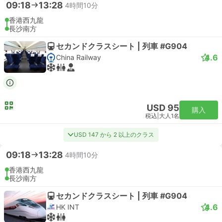
09:18
13:28
4時間10分
香港西九龍
長沙南方
セカンドクラスシート | 列車 #G904
4.6
China Railway
USD 95
購入
税込
|
大人1名
USD 147 から 2 以上のクラス
09:18
13:28
4時間10分
香港西九龍
長沙南方
セカンドクラスシート | 列車 #G904
4.6
HK INT