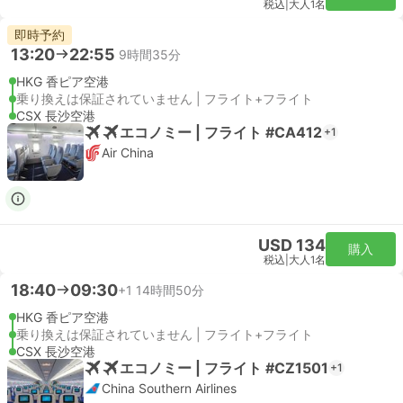
税込
|
大人1名
即時予約
13:20
22:55
9時間35分
HKG 香ピア空港
乗り換えは保証されていません | フライト+フライト
CSX 長沙空港
エコノミー | フライト #CA412
+1
Air China
USD 134
購入
税込
|
大人1名
18:40
09:30
+1
14時間50分
HKG 香ピア空港
乗り換えは保証されていません | フライト+フライト
CSX 長沙空港
エコノミー | フライト #CZ1501
+1
China Southern Airlines