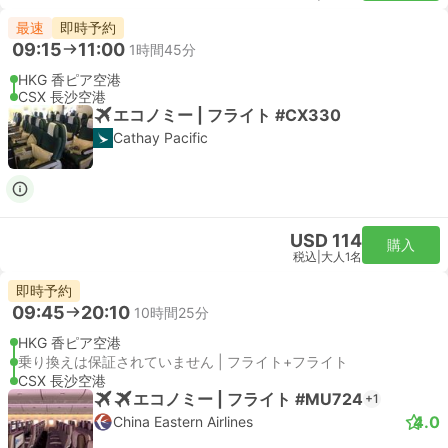
最速
即時予約
09:15
11:00
1時間45分
HKG 香ピア空港
CSX 長沙空港
エコノミー | フライト #CX330
Cathay Pacific
USD 114
購入
税込
|
大人1名
即時予約
09:45
20:10
10時間25分
HKG 香ピア空港
乗り換えは保証されていません | フライト+フライト
CSX 長沙空港
エコノミー | フライト #MU724
+1
4.0
China Eastern Airlines