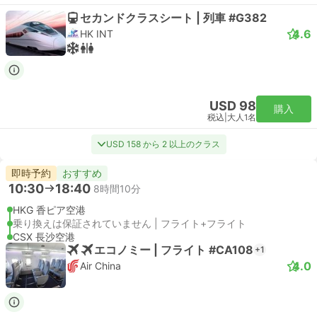
セカンドクラスシート | 列車 #G382
4.6
HK INT
USD 98
購入
税込
|
大人1名
USD 158 から 2 以上のクラス
即時予約
おすすめ
10:30
18:40
8時間10分
HKG 香ピア空港
乗り換えは保証されていません | フライト+フライト
CSX 長沙空港
エコノミー | フライト #CA108
+1
4.0
Air China