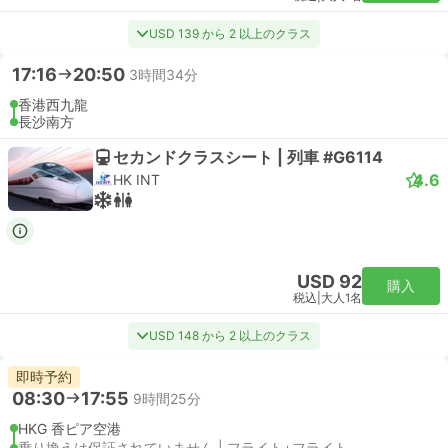
USD 139 から 2 以上のクラス
17:16
20:50
3時間34分
香港西九龍
長沙南方
セカンドクラスシート | 列車 #G6114
4.6
HK INT
USD 92
購入
税込
|
大人1名
USD 148 から 2 以上のクラス
即時予約
08:30
17:55
9時間25分
HKG 香ピア空港
乗り換えは保証されていません | フライト+フライト