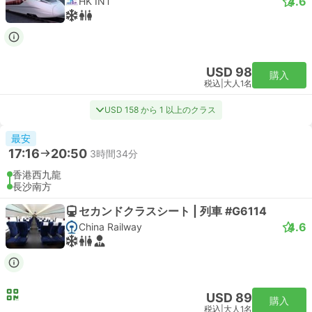
4.6
HK INT
USD 98
購入
税込
|
大人1名
USD 158 から 1 以上のクラス
最安
17:16
20:50
3時間34分
香港西九龍
長沙南方
セカンドクラスシート | 列車 #G6114
4.6
China Railway
USD 89
購入
税込
|
大人1名