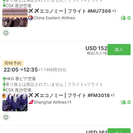
CSX 長沙空港
エコノミー | フライト #MU7366
+1
4.0
China Eastern Airlines
USD 152
購入
税込
|
大人1名
即時予約
22:05
12:35
+1
14時間30分
HKG 香ピア空港
乗り換えは保証されていません | フライト+フライト
CSX 長沙空港
エコノミー | フライト #FM3018
+1
4.0
Shanghai Airlines
+1
USD 161