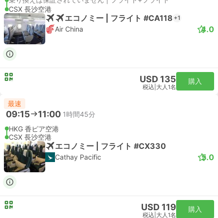
CSX 長沙空港
エコノミー | フライト #CA118
+1
4.0
Air China
USD 135
購入
税込
|
大人1名
最速
09:15
11:00
1時間45分
HKG 香ピア空港
CSX 長沙空港
エコノミー | フライト #CX330
5.0
Cathay Pacific
USD 119
購入
税込
|
大人1名