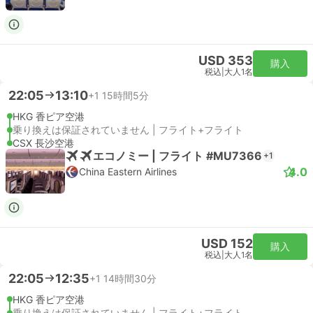
USD 353
購入
税込
|
大人1名
22:05
13:10
+1
15時間5分
HKG 香ピア空港
乗り換えは保証されていません | フライト+フライト
CSX 長沙空港
エコノミー | フライト #MU7366
+1
4.0
China Eastern Airlines
USD 152
購入
税込
|
大人1名
22:05
12:35
+1
14時間30分
HKG 香ピア空港
乗り換えは保証されていません | フライト+フライト