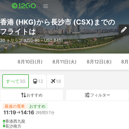
香港 (HKG)から長沙市 (CSX)までの
フライトは
30 トリップ (USD 86 – USD 845)
8月10日(月)
8月11日(火)
8月12日(水)
8月
すべて
30
12
18
おすすめ
フィルター
最速の電車
おすすめ
11:19
14:16
2時間57分
香港西九龍
長沙南方