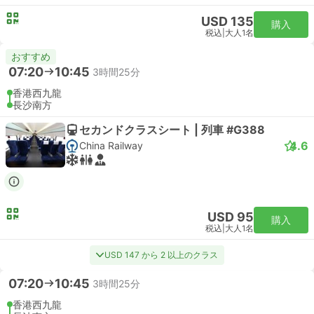
USD 135
購入
税込
|
大人1名
おすすめ
07:20
10:45
3時間25分
香港西九龍
長沙南方
セカンドクラスシート | 列車 #G388
4.6
China Railway
USD 95
購入
税込
|
大人1名
USD 147 から 2 以上のクラス
07:20
10:45
3時間25分
香港西九龍