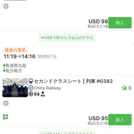
USD 98
購入
税込
|
大人1名
USD 158 から 2 以上のクラス
最速の電車
11:19
14:16
2時間57分
香港西九龍
長沙南方
セカンドクラスシート | 列車 #G382
4.6
China Railway
USD 95
購入
税込
|
大人1名