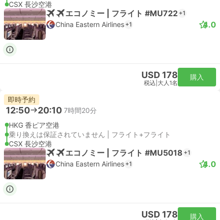
CSX 長沙空港
エコノミー | フライト #MU722
+1
4.0
China Eastern Airlines
+1
USD 178
購入
税込
|
大人1名
即時予約
12:50
20:10
7時間20分
HKG 香ピア空港
乗り換えは保証されていません | フライト+フライト
CSX 長沙空港
エコノミー | フライト #MU5018
+1
4.0
China Eastern Airlines
+1
USD 178
購入