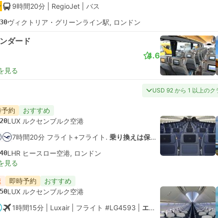
9時間20分
| RegioJet
|
バス
30
ヴィクトリア・グリーンライン駅, ロンドン
ンダード
4.6
を見る
USD 92 から 1 以上の
時予約
おすすめ
20
LUX ルクセンブルク空港
7時間20分 フライト+フライト.
乗り換えは保証されていません
40
LHR ヒースロー空港, ロンドン
を見る
速
即時予約
おすすめ
50
LUX ルクセンブルク空港
1時間15分
| Luxair
|
フライト #LG4593
|
エコノミー