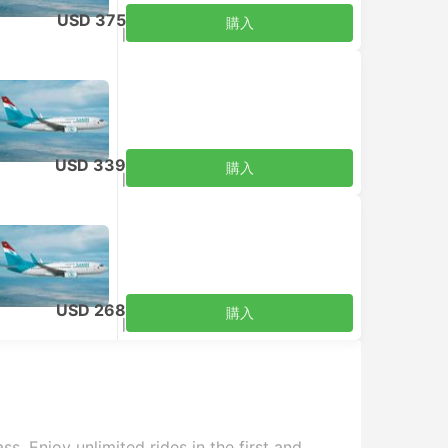
USD 375
購入
税込
|
大人1名
USD 339
購入
税込
|
大人1名
USD 268
購入
税込
|
大人1名
s. Enjoy unlimited rides in the first and