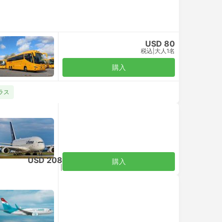
USD 80
税込
|
大人1名
購入
クラス
USD 208
購入
税込
|
大人1名