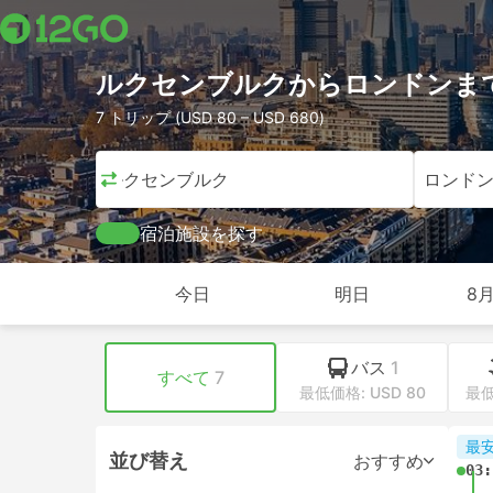
ルクセンブルクからロンドンま
7 トリップ (USD 80 – USD 680)
ルクセンブルク
ロンド
宿泊施設を探す
今日
明日
8月
バス
1
すべて
7
最低価格: USD 80
最低
最
並び替え
おすすめ
03: