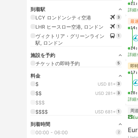
11:
到着駅
詳細
LCY ロンドンシティ空港
3
最
LHR ヒースロー空港, ロンドン
1
14:
ヴィクトリア・グリーンライン
1
駅, ロンドン
14:
詳細
施設を予約
チケットの即時予約
5
即
17:
料金
$
USD 81+
3
$$
18:
USD 281+
3
詳細
$$$
周
$$$$
USD 681+
1
Eu
到着時間
Eur
00:00 - 06:00
2
Unlo