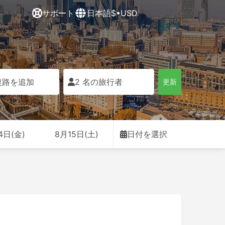
サポート
日本語
$•USD
復路を追加
2 名の旅行者
更新
4日(金)
8月15日(土)
日付を選択