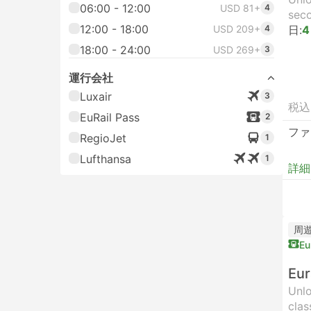
06:00 - 12:00
USD 81+
4
seco
12:00 - 18:00
USD 209+
4
日:
4
18:00 - 24:00
USD 269+
3
運行会社
Luxair
3
税込
EuRail Pass
2
ファ
RegioJet
1
Lufthansa
1
詳細
周
Eu
Eur
Unlo
clas