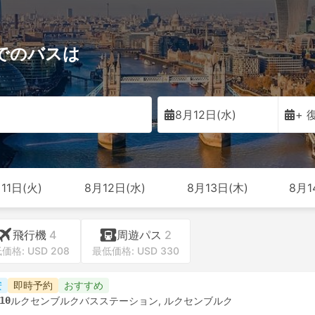
でのバスは
ン
8月12日(水)
+ 
11日(火)
8月12日(水)
8月13日(木)
8月1
飛行機
4
周遊パス
2
価格: USD 208
最低価格: USD 330
安
即時予約
おすすめ
10
ルクセンブルクバスステーション, ルクセンブルク