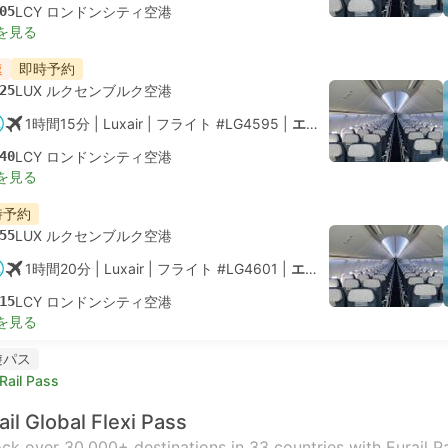
05
LCY ロンドンシティ空港
を見る
速
即時予約
25
LUX ルクセンブルク空港
1時間15分
| Luxair
|
フライト #LG4595
|
エコノミー
40
LCY ロンドンシティ空港
を見る
時予約
55
LUX ルクセンブルク空港
1時間20分
| Luxair
|
フライト #LG4601
|
エコノミー
15
LCY ロンドンシティ空港
を見る
遊パス
Rail Pass
ail Global Flexi Pass
ck over 30,000+ destinations in 33 countries with Eurail Pas