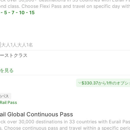
nd class. Choose Flexi Pass and travel on specific day wit
 - 5 - 7 - 10 - 15
|
大人1人
大人1名
ーストクラス
を見る
$330.37から1件のオプ
遊パス
Rail Pass
ail Global Continuous Pass
ck over 30,000 destinations in 33 countries with Eurail Pass
s. Choose continuous pass and travel within a specific peri