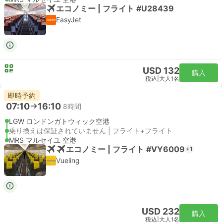
エコノミー | フライト #U28439
EasyJet
USD 132
購入
税込
|
大人1名
即時予約
07:10
16:10
8時間
LGW ロンドンガトウィック空港
乗り換えは保証されていません | フライト+フライト
MRS マルセイユ 空港
エコノミー | フライト #VY6009
+1
Vueling
USD 232
購入
税込
|
大人1名