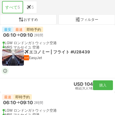
すべて
5
5
おすすめ
フィルター
最安
最速
即時予約
06:10
09:10
2時間
LGW ロンドンガトウィック空港
MRS マルセイユ 空港
エコノミー | フライト #U28439
EasyJet
USD 104
購入
税込
|
大人1名
最速
即時予約
06:10
09:10
2時間
LGW ロンドンガトウィック空港
MRS マルセイユ 空港