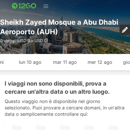
Sheikh Zayed Mosque a Abu Dhabi
Aeroporto (AUH)
0 viaggi (USD 0 – USD 0)
ni
lun 10 ago
mar 11 ago
mer 12 ago
gio
I viaggi non sono disponibili, prova a
cercare un'altra data o un altro luogo.
Questo viaggio non è disponibile nel giorno
selezionato. Puoi provare a cercare domani, in un'altra
data o semplicemente controllare qui: