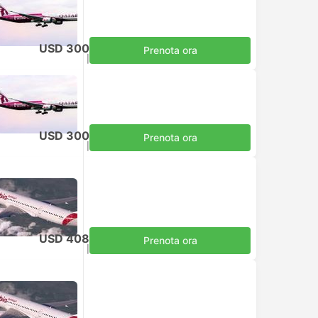
USD 300
Prenota ora
Tasse incluse
|
per adulto
USD 300
Prenota ora
Tasse incluse
|
per adulto
USD 408
Prenota ora
Tasse incluse
|
per adulto