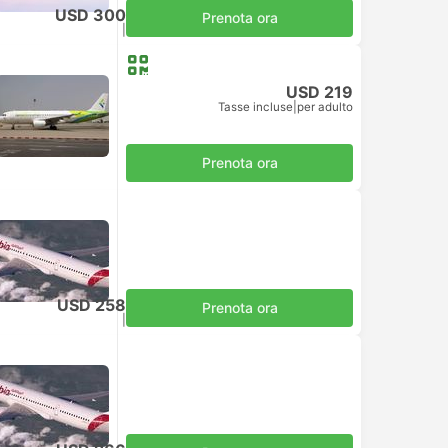
USD 300
Prenota ora
Tasse incluse
|
per adulto
USD 219
Tasse incluse
|
per adulto
Prenota ora
USD 258
Prenota ora
Tasse incluse
|
per adulto