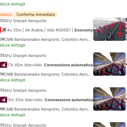
lizza dettagli
 veloce
Conferma immediata
15
SHJ Sharjah Aeroporto
4o 35m
| Air Arabia
|
Volo #G9587
|
Economy
20
CMB Bandaranaike Aeroporto, Colombo Aeroporto
lizza dettagli
35
SHJ Sharjah Aeroporto
17o 45m Volo+Volo.
Connessione automatica
50
CMB Bandaranaike Aeroporto, Colombo Aeroporto
lizza dettagli
35
SHJ Sharjah Aeroporto
10o 35m Volo+Volo.
Connessione automatica
40
CMB Bandaranaike Aeroporto, Colombo Aeroporto
lizza dettagli
35
SHJ Sharjah Aeroporto