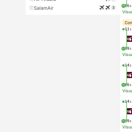
16:
+1
SalamAir
3
Visua
Con
11:
09:
+1
Visua
14:
16:
+1
Visua
14:
09:
+1
Visua