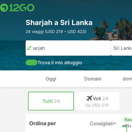
Sharjah a Sri Lanka
24 viaggi (USD 219 – USD 423)
Sharjah
Sri Lank
Trova il mio alloggio
Oggi
Domani
dom
Voli
24
Tutti
24
Da USD 219
Rac
Ordina per
Consigliati
05: