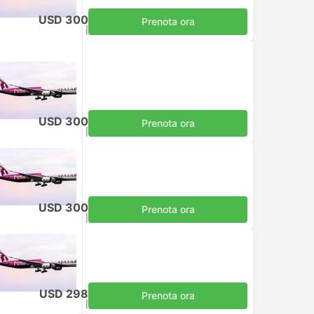
USD 300
Prenota ora
Tasse incluse
|
per adulto
USD 300
Prenota ora
Tasse incluse
|
per adulto
USD 300
Prenota ora
Tasse incluse
|
per adulto
USD 298
Prenota ora
Tasse incluse
|
per adulto