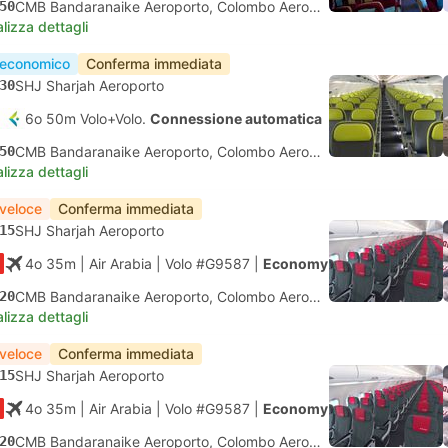
50
CMB Bandaranaike Aeroporto, Colombo Aeroporto
lizza dettagli
 economico
Conferma immediata
30
SHJ Sharjah Aeroporto
6o 50m Volo+Volo.
Connessione automatica
50
CMB Bandaranaike Aeroporto, Colombo Aeroporto
lizza dettagli
 veloce
Conferma immediata
15
SHJ Sharjah Aeroporto
4o 35m
| Air Arabia
|
Volo #G9587
|
Economy
20
CMB Bandaranaike Aeroporto, Colombo Aeroporto
lizza dettagli
 veloce
Conferma immediata
15
SHJ Sharjah Aeroporto
4o 35m
| Air Arabia
|
Volo #G9587
|
Economy
20
CMB Bandaranaike Aeroporto, Colombo Aeroporto