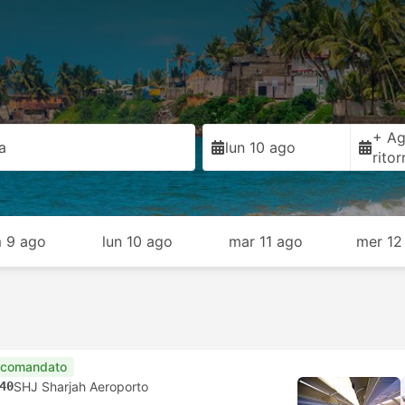
+ Ag
a
lun 10 ago
rito
 9 ago
lun 10 ago
mar 11 ago
mer 12
comandato
40
SHJ Sharjah Aeroporto