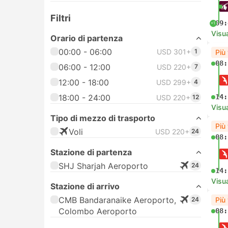
Filtri
09:
+1
Visua
Orario di partenza
00:00 - 06:00
USD 301+
1
Più
08:
06:00 - 12:00
USD 220+
7
12:00 - 18:00
USD 299+
4
18:00 - 24:00
14:
USD 220+
12
Visua
Tipo di mezzo di trasporto
Più
Voli
USD 220+
24
08:
Stazione di partenza
SHJ Sharjah Aeroporto
24
14:
Visua
Stazione di arrivo
CMB Bandaranaike Aeroporto,
24
Più
Colombo Aeroporto
08: