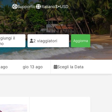
Supporto
Italiano
$•USD
giungi il
2 viaggiatori
Aggiorna
rno
 ago
gio 13 ago
Scegli la Data