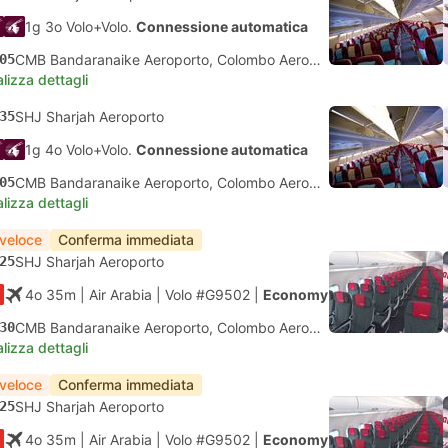
1g 3o Volo+Volo.
Connessione automatica
05
CMB Bandaranaike Aeroporto, Colombo Aeroporto
lizza dettagli
35
SHJ Sharjah Aeroporto
1g 4o Volo+Volo.
Connessione automatica
05
CMB Bandaranaike Aeroporto, Colombo Aeroporto
lizza dettagli
 veloce
Conferma immediata
25
SHJ Sharjah Aeroporto
4o 35m
| Air Arabia
|
Volo #G9502
|
Economy
30
CMB Bandaranaike Aeroporto, Colombo Aeroporto
lizza dettagli
 veloce
Conferma immediata
25
SHJ Sharjah Aeroporto
4o 35m
| Air Arabia
|
Volo #G9502
|
Economy