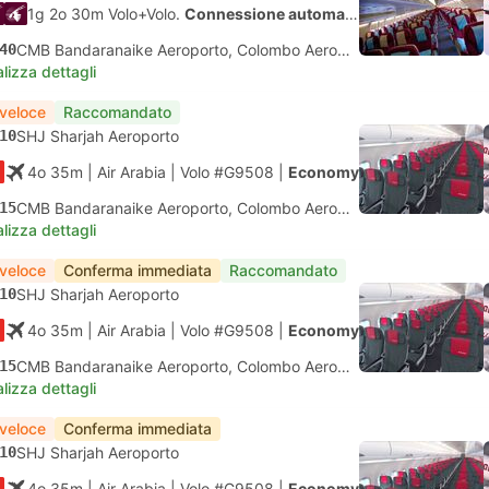
1g 2o 30m Volo+Volo.
Connessione automatica
40
CMB Bandaranaike Aeroporto, Colombo Aeroporto
lizza dettagli
 veloce
Raccomandato
10
SHJ Sharjah Aeroporto
4o 35m
| Air Arabia
|
Volo #G9508
|
Economy
15
CMB Bandaranaike Aeroporto, Colombo Aeroporto
lizza dettagli
 veloce
Conferma immediata
Raccomandato
10
SHJ Sharjah Aeroporto
4o 35m
| Air Arabia
|
Volo #G9508
|
Economy
15
CMB Bandaranaike Aeroporto, Colombo Aeroporto
lizza dettagli
 veloce
Conferma immediata
10
SHJ Sharjah Aeroporto
4o 35m
| Air Arabia
|
Volo #G9508
|
Economy