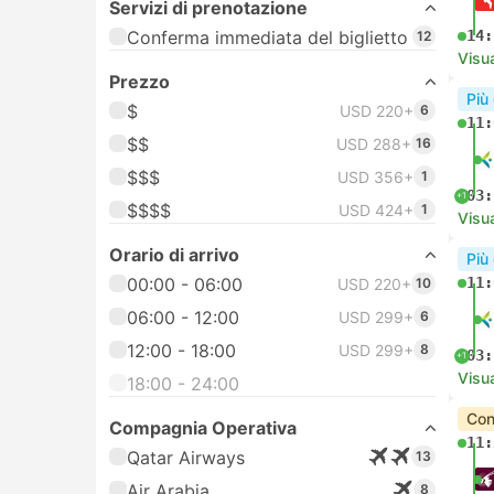
Servizi di prenotazione
Conferma immediata del biglietto
14:
12
Visua
Prezzo
Più
$
USD 220+
6
11:
$$
USD 288+
16
$$$
USD 356+
1
03:
+1
$$$$
USD 424+
1
Visua
Orario di arrivo
Più
00:00 - 06:00
11:
USD 220+
10
06:00 - 12:00
USD 299+
6
12:00 - 18:00
USD 299+
8
03:
+1
Visua
18:00 - 24:00
Con
Compagnia Operativa
11:
Qatar Airways
13
Air Arabia
8