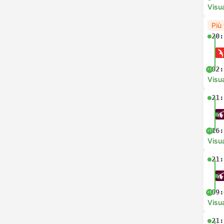
Visua
Più
20:
02:
+1
Visua
21:
16:
+1
Visua
21:
09:
+1
Visua
21: