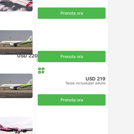
Prenota ora
USD 220
Prenota ora
Tasse incluse
|
per adulto
USD 219
Tasse incluse
|
per adulto
Prenota ora