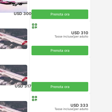
USD 300
Prenota ora
Tasse incluse
|
per adulto
USD 310
Tasse incluse
|
per adulto
Prenota ora
USD 317
Prenota ora
Tasse incluse
|
per adulto
USD 333
Tasse incluse
|
per adulto