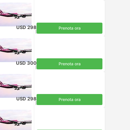
USD 298
Prenota ora
Tasse incluse
|
per adulto
USD 300
Prenota ora
Tasse incluse
|
per adulto
USD 298
Prenota ora
Tasse incluse
|
per adulto