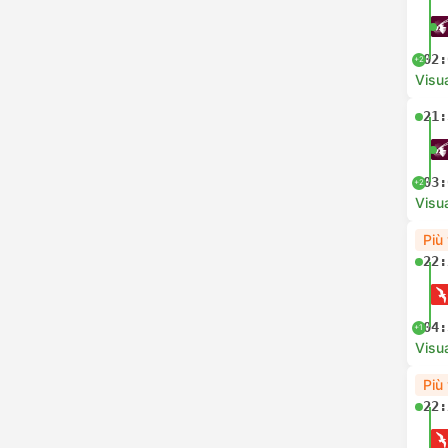
02:
+2
Visua
21:
03:
+2
Visua
Più
22:
04:
+1
Visua
Più
22: