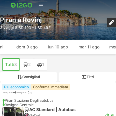
Piran a Rovinj
3 viaggi (USD 103 – USD 492)
ni
dom 9 ago
lun 10 ago
mar 11 ago
mer
Tutti
3
2
1
Consigliati
Filtri
Più economico
Conferma immediata
--:--
--:--
2o
Piran Stazione Degli autobus
Rovigno Centrale
AC Standard | Autobus
4.6
GoOpti