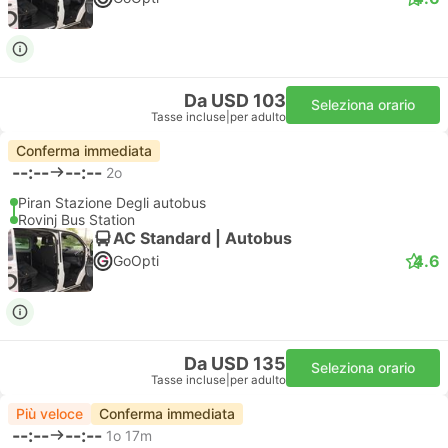
Da USD 103
Seleziona orario
Tasse incluse
|
per adulto
Conferma immediata
--:--
--:--
2o
Piran Stazione Degli autobus
Rovinj Bus Station
AC Standard | Autobus
4.6
GoOpti
Da USD 135
Seleziona orario
Tasse incluse
|
per adulto
Più veloce
Conferma immediata
--:--
--:--
1o 17m