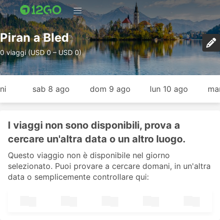
Piran a Bled
0 viaggi (USD 0 – USD 0)
ni
sab 8 ago
dom 9 ago
lun 10 ago
mar
I viaggi non sono disponibili, prova a
cercare un'altra data o un altro luogo.
Questo viaggio non è disponibile nel giorno
selezionato. Puoi provare a cercare domani, in un'altra
data o semplicemente controllare qui: