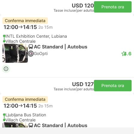
USD 120
Prenota ora
Tasse incluse
|
per adulto
Conferma immediata
12:00
14:15
2o 15m
INTL Exhibition Center, Lubiana
Villach Centrale
AC Standard | Autobus
4.6
GoOpti
USD 127
Prenota ora
Tasse incluse
|
per adulto
Conferma immediata
12:00
14:15
2o 15m
Ljubljana Bus Station
Villach Centrale
AC Standard | Autobus
4.6
GoOpti