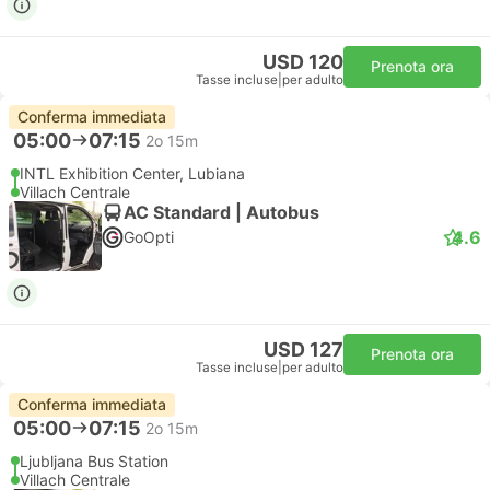
USD 120
Prenota ora
Tasse incluse
|
per adulto
Conferma immediata
05:00
07:15
2o 15m
INTL Exhibition Center, Lubiana
Villach Centrale
AC Standard | Autobus
4.6
GoOpti
USD 127
Prenota ora
Tasse incluse
|
per adulto
Conferma immediata
05:00
07:15
2o 15m
Ljubljana Bus Station
Villach Centrale