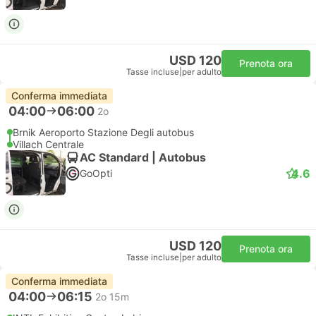
USD 120
Prenota ora
Tasse incluse
|
per adulto
Conferma immediata
04:00
06:00
2o
Brnik Aeroporto Stazione Degli autobus
Villach Centrale
AC Standard | Autobus
4.6
GoOpti
USD 120
Prenota ora
Tasse incluse
|
per adulto
Conferma immediata
04:00
06:15
2o 15m