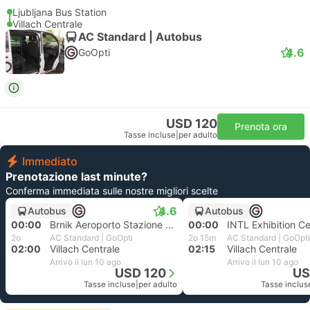
Ljubljana Bus Station
Villach Centrale
AC Standard | Autobus
4.6
GoOpti
USD 120
Prenota ora
Tasse incluse
|
per adulto
Immediato
Prenotazione last minute?
Conferma immediata sulle nostre migliori scelte
4.6
Autobus
Autobus
00:00
Brnik Aeroporto Stazione Degli autobus
00:00
2o
AC Standard | GoOpti
2o 15m
AC Standard | GoOpti
02:00
Villach Centrale
02:15
Villach Centrale
Arrivo il lun 10 ago
Arrivo il lun 10 ago
USD 120
US
Tasse incluse
|
per adulto
Tasse inclus