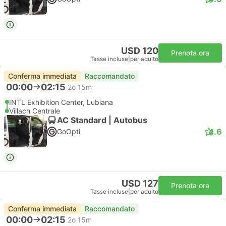
USD 120
Prenota ora
Tasse incluse
|
per adulto
Conferma immediata
Raccomandato
00:00
02:15
2o 15m
INTL Exhibition Center, Lubiana
Villach Centrale
AC Standard | Autobus
4.6
GoOpti
USD 127
Prenota ora
Tasse incluse
|
per adulto
Conferma immediata
Raccomandato
00:00
02:15
2o 15m