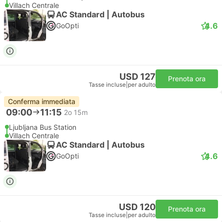
Villach Centrale
AC Standard | Autobus
4.6
GoOpti
USD 127
Prenota ora
Tasse incluse
|
per adulto
Conferma immediata
09:00
11:15
2o 15m
Ljubljana Bus Station
Villach Centrale
AC Standard | Autobus
4.6
GoOpti
USD 120
Prenota ora
Tasse incluse
|
per adulto