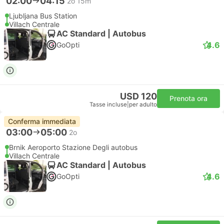
02:00
04:15
2o 15m
Ljubljana Bus Station
Villach Centrale
AC Standard | Autobus
4.6
GoOpti
USD 120
Prenota ora
Tasse incluse
|
per adulto
Conferma immediata
03:00
05:00
2o
Brnik Aeroporto Stazione Degli autobus
Villach Centrale
AC Standard | Autobus
4.6
GoOpti