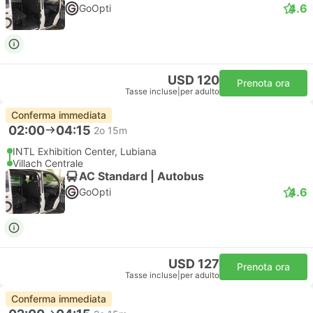
4.6
GoOpti
USD 120
Prenota ora
Tasse incluse
|
per adulto
Conferma immediata
02:00
04:15
2o 15m
INTL Exhibition Center, Lubiana
Villach Centrale
AC Standard | Autobus
4.6
GoOpti
USD 127
Prenota ora
Tasse incluse
|
per adulto
Conferma immediata