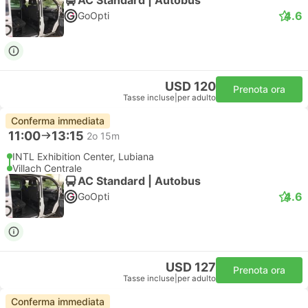
4.6
GoOpti
USD 120
Prenota ora
Tasse incluse
|
per adulto
Conferma immediata
11:00
13:15
2o 15m
INTL Exhibition Center, Lubiana
Villach Centrale
AC Standard | Autobus
4.6
GoOpti
USD 127
Prenota ora
Tasse incluse
|
per adulto
Conferma immediata