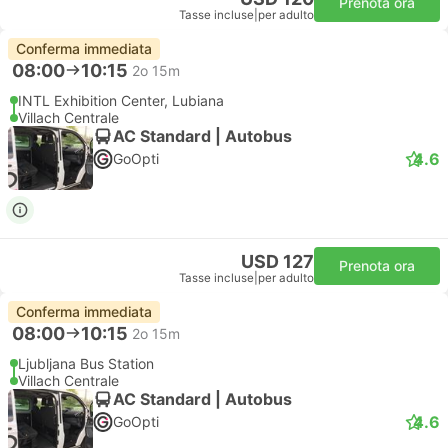
Prenota ora
Tasse incluse
|
per adulto
Conferma immediata
08:00
10:15
2o 15m
INTL Exhibition Center, Lubiana
Villach Centrale
AC Standard | Autobus
4.6
GoOpti
USD 127
Prenota ora
Tasse incluse
|
per adulto
Conferma immediata
08:00
10:15
2o 15m
Ljubljana Bus Station
Villach Centrale
AC Standard | Autobus
4.6
GoOpti