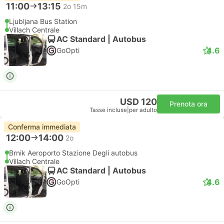
11:00
13:15
2o 15m
Ljubljana Bus Station
Villach Centrale
AC Standard | Autobus
4.6
GoOpti
USD 120
Prenota ora
Tasse incluse
|
per adulto
Conferma immediata
12:00
14:00
2o
Brnik Aeroporto Stazione Degli autobus
Villach Centrale
AC Standard | Autobus
4.6
GoOpti