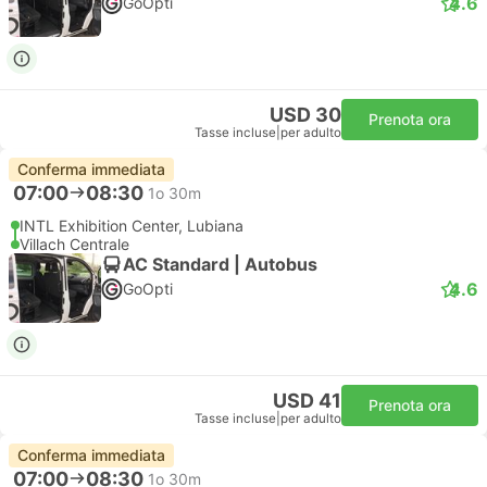
4.6
GoOpti
USD 30
Prenota ora
Tasse incluse
|
per adulto
Conferma immediata
07:00
08:30
1o 30m
INTL Exhibition Center, Lubiana
Villach Centrale
AC Standard | Autobus
4.6
GoOpti
USD 41
Prenota ora
Tasse incluse
|
per adulto
Conferma immediata
07:00
08:30
1o 30m