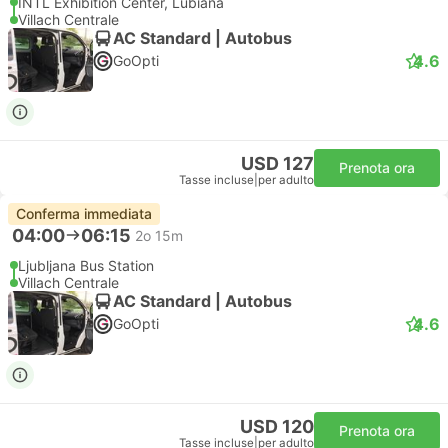
INTL Exhibition Center, Lubiana
Villach Centrale
AC Standard | Autobus
4.6
GoOpti
USD 127
Prenota ora
Tasse incluse
|
per adulto
Conferma immediata
04:00
06:15
2o 15m
Ljubljana Bus Station
Villach Centrale
AC Standard | Autobus
4.6
GoOpti
USD 120
Prenota ora
Tasse incluse
|
per adulto