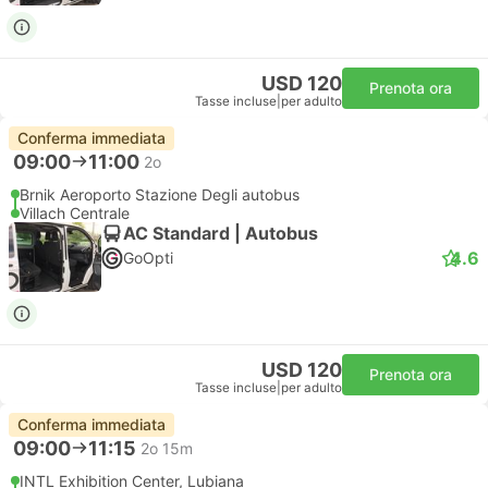
USD 120
Prenota ora
Tasse incluse
|
per adulto
Conferma immediata
09:00
11:00
2o
Brnik Aeroporto Stazione Degli autobus
Villach Centrale
AC Standard | Autobus
4.6
GoOpti
USD 120
Prenota ora
Tasse incluse
|
per adulto
Conferma immediata
09:00
11:15
2o 15m
INTL Exhibition Center, Lubiana