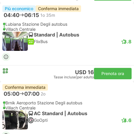
Più economico
Conferma immediata
04:40
06:15
1o 35m
Lubiana Stazione Degli autobus
Villach Centrale
Standard | Autobus
3.8
FlixBus
USD 16
Prenota ora
Tasse incluse
|
per adulto
Conferma immediata
05:00
07:00
2o
Brnik Aeroporto Stazione Degli autobus
Villach Centrale
AC Standard | Autobus
4.6
GoOpti