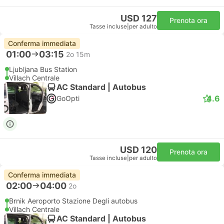
USD 127
Prenota ora
Tasse incluse
|
per adulto
Conferma immediata
01:00
03:15
2o 15m
Ljubljana Bus Station
Villach Centrale
AC Standard | Autobus
4.6
GoOpti
USD 120
Prenota ora
Tasse incluse
|
per adulto
Conferma immediata
02:00
04:00
2o
Brnik Aeroporto Stazione Degli autobus
Villach Centrale
AC Standard | Autobus