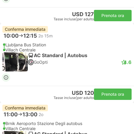
USD 127
Prenota ora
Tasse incluse
|
per adulto
Conferma immediata
10:00
12:15
2o 15m
Ljubljana Bus Station
Villach Centrale
AC Standard | Autobus
4.6
GoOpti
USD 120
Prenota ora
Tasse incluse
|
per adulto
Conferma immediata
11:00
13:00
2o
Brnik Aeroporto Stazione Degli autobus
Villach Centrale
AC Standard | Autobus