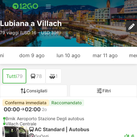
Lubiana a Villach
79 viaggi (USD 16 – USD 398)
ni
dom 9 ago
lun 10 ago
mar 11 ago
mer
Tutti
79
78
1
Consigliati
Filtri
Conferma immediata
Raccomandato
00:00
02:00
2o
Brnik Aeroporto Stazione Degli autobus
Villach Centrale
AC Standard | Autobus
4.6
GoOpti