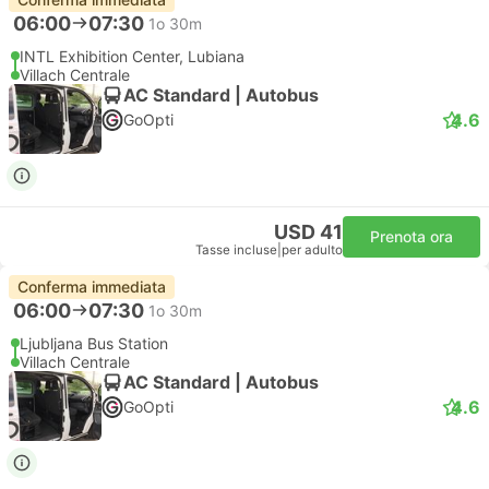
06:00
07:30
1o 30m
INTL Exhibition Center, Lubiana
Villach Centrale
AC Standard | Autobus
4.6
GoOpti
USD 41
Prenota ora
Tasse incluse
|
per adulto
Conferma immediata
06:00
07:30
1o 30m
Ljubljana Bus Station
Villach Centrale
AC Standard | Autobus
4.6
GoOpti