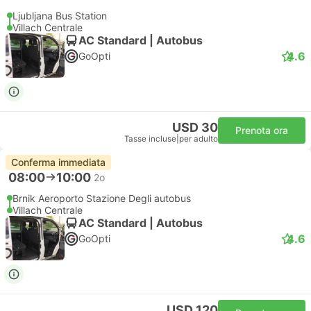
Ljubljana Bus Station
Villach Centrale
AC Standard | Autobus
4.6
GoOpti
USD 30
Prenota ora
Tasse incluse
|
per adulto
Conferma immediata
08:00
10:00
2o
Brnik Aeroporto Stazione Degli autobus
Villach Centrale
AC Standard | Autobus
4.6
GoOpti
USD 120