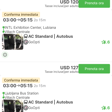
USD 120
Prenota ora
Tasse incluse
|
per adulto
Conferma immediata
03:00
05:15
2o 15m
INTL Exhibition Center, Lubiana
Villach Centrale
AC Standard | Autobus
4.6
GoOpti
USD 127
Prenota ora
Tasse incluse
|
per adulto
Conferma immediata
03:00
05:15
2o 15m
Ljubljana Bus Station
Villach Centrale
AC Standard | Autobus
4.6
GoOpti