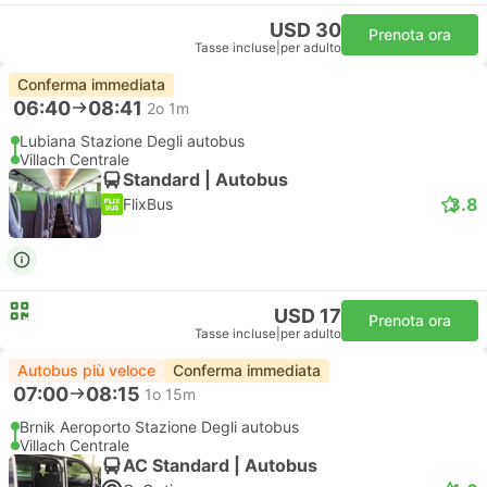
USD 30
Prenota ora
Tasse incluse
|
per adulto
Conferma immediata
06:40
08:41
2o 1m
Lubiana Stazione Degli autobus
Villach Centrale
Standard | Autobus
3.8
FlixBus
USD 17
Prenota ora
Tasse incluse
|
per adulto
Autobus più veloce
Conferma immediata
07:00
08:15
1o 15m
Brnik Aeroporto Stazione Degli autobus
Villach Centrale
AC Standard | Autobus