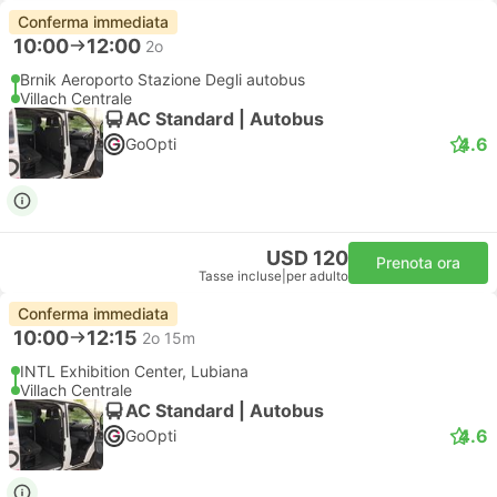
Conferma immediata
10:00
12:00
2o
Brnik Aeroporto Stazione Degli autobus
Villach Centrale
AC Standard | Autobus
4.6
GoOpti
USD 120
Prenota ora
Tasse incluse
|
per adulto
Conferma immediata
10:00
12:15
2o 15m
INTL Exhibition Center, Lubiana
Villach Centrale
AC Standard | Autobus
4.6
GoOpti