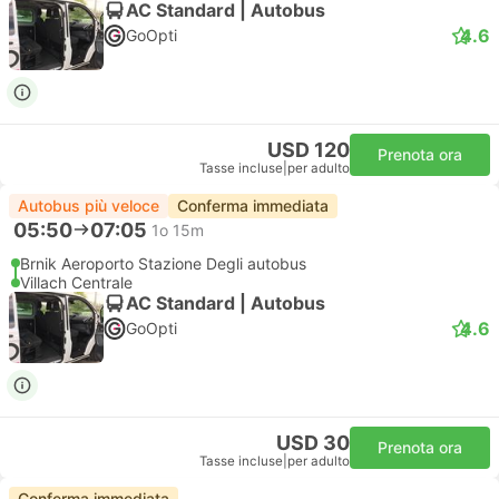
AC Standard | Autobus
4.6
GoOpti
USD 120
Prenota ora
Tasse incluse
|
per adulto
Autobus più veloce
Conferma immediata
05:50
07:05
1o 15m
Brnik Aeroporto Stazione Degli autobus
Villach Centrale
AC Standard | Autobus
4.6
GoOpti
USD 30
Prenota ora
Tasse incluse
|
per adulto
Conferma immediata