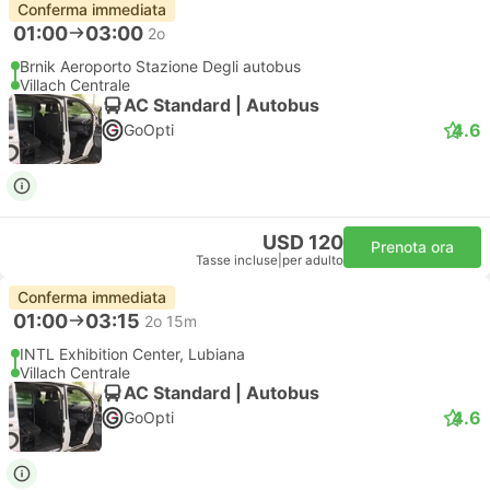
Conferma immediata
01:00
03:00
2o
Brnik Aeroporto Stazione Degli autobus
Villach Centrale
AC Standard | Autobus
4.6
GoOpti
USD 120
Prenota ora
Tasse incluse
|
per adulto
Conferma immediata
01:00
03:15
2o 15m
INTL Exhibition Center, Lubiana
Villach Centrale
AC Standard | Autobus
4.6
GoOpti