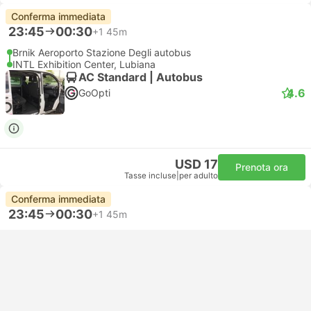
Conferma immediata
23:45
00:30
+1
45m
Brnik Aeroporto Stazione Degli autobus
INTL Exhibition Center, Lubiana
AC Standard | Autobus
4.6
GoOpti
USD 17
Prenota ora
Tasse incluse
|
per adulto
Conferma immediata
23:45
00:30
+1
45m
Brnik Aeroporto Stazione Degli autobus
Ljubljana Bus Station
AC Standard | Autobus
4.6
GoOpti