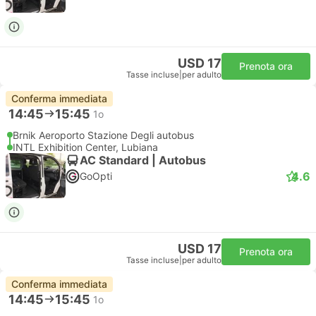
USD 17
Prenota ora
Tasse incluse
|
per adulto
Conferma immediata
14:45
15:45
1o
Brnik Aeroporto Stazione Degli autobus
INTL Exhibition Center, Lubiana
AC Standard | Autobus
4.6
GoOpti
USD 17
Prenota ora
Tasse incluse
|
per adulto
Conferma immediata
14:45
15:45
1o