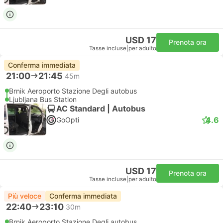
USD 17
Prenota ora
Tasse incluse
|
per adulto
Conferma immediata
21:00
21:45
45m
Brnik Aeroporto Stazione Degli autobus
Ljubljana Bus Station
AC Standard | Autobus
4.6
GoOpti
USD 17
Prenota ora
Tasse incluse
|
per adulto
Più veloce
Conferma immediata
22:40
23:10
30m
Brnik Aeroporto Stazione Degli autobus