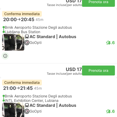
USD 17
Prenota ora
Tasse incluse
|
per adulto
Conferma immediata
20:00
20:45
45m
Brnik Aeroporto Stazione Degli autobus
Ljubljana Bus Station
AC Standard | Autobus
4.6
GoOpti
USD 17
Prenota ora
Tasse incluse
|
per adulto
Conferma immediata
21:00
21:45
45m
Brnik Aeroporto Stazione Degli autobus
INTL Exhibition Center, Lubiana
AC Standard | Autobus
4.6
GoOpti