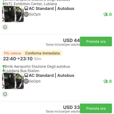
INTL Exhibition Center, Lubiana
AC Standard | Autobus
4.6
GoOpti
USD 44
Prenota ora
Tasse incluse
|
per adulto
Più veloce
Conferma immediata
22:40
23:10
30m
Brnik Aeroporto Stazione Degli autobus
Ljubljana Bus Station
AC Standard | Autobus
4.6
GoOpti
USD 33
Prenota ora
Tasse incluse
|
per adulto