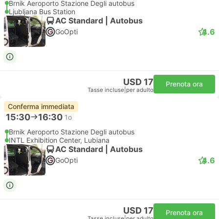
Brnik Aeroporto Stazione Degli autobus
Ljubljana Bus Station
AC Standard | Autobus
4.6
GoOpti
USD 17
Prenota ora
Tasse incluse
|
per adulto
Conferma immediata
15:30
16:30
1o
Brnik Aeroporto Stazione Degli autobus
INTL Exhibition Center, Lubiana
AC Standard | Autobus
4.6
GoOpti
USD 17
Prenota ora
Tasse incluse
|
per adulto