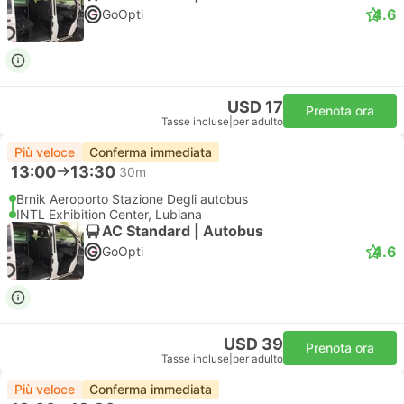
4.6
GoOpti
USD 17
Prenota ora
Tasse incluse
|
per adulto
Più veloce
Conferma immediata
13:00
13:30
30m
Brnik Aeroporto Stazione Degli autobus
INTL Exhibition Center, Lubiana
AC Standard | Autobus
4.6
GoOpti
USD 39
Prenota ora
Tasse incluse
|
per adulto
Più veloce
Conferma immediata