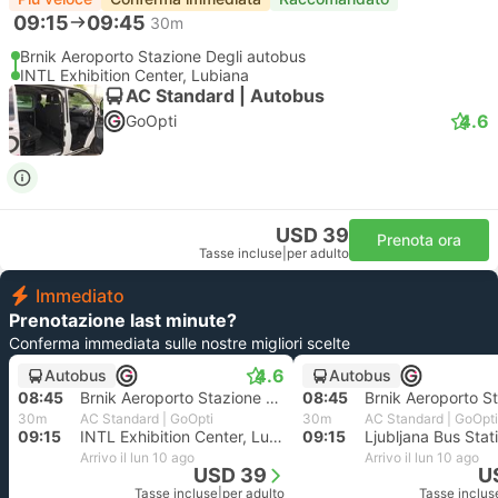
09:15
09:45
30m
Brnik Aeroporto Stazione Degli autobus
INTL Exhibition Center, Lubiana
AC Standard | Autobus
4.6
GoOpti
USD 39
Prenota ora
Tasse incluse
|
per adulto
Immediato
Prenotazione last minute?
Conferma immediata sulle nostre migliori scelte
4.6
Autobus
Autobus
08:45
Brnik Aeroporto Stazione Degli autobus
08:45
30m
AC Standard | GoOpti
30m
AC Standard | GoOpti
09:15
INTL Exhibition Center, Lubiana
09:15
Ljubljana Bus Stat
Arrivo il lun 10 ago
Arrivo il lun 10 ago
USD 39
U
Tasse incluse
|
per adulto
Tasse inclus