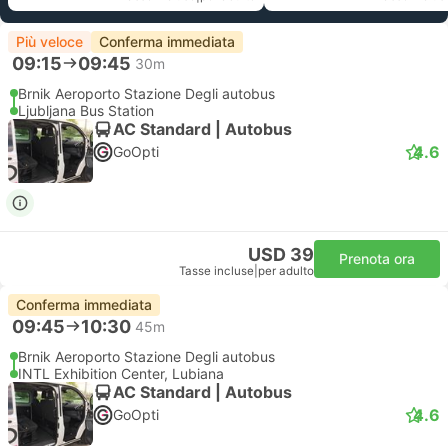
Più veloce
Conferma immediata
09:15
09:45
30m
Brnik Aeroporto Stazione Degli autobus
Ljubljana Bus Station
AC Standard | Autobus
4.6
GoOpti
USD 39
Prenota ora
Tasse incluse
|
per adulto
Conferma immediata
09:45
10:30
45m
Brnik Aeroporto Stazione Degli autobus
INTL Exhibition Center, Lubiana
AC Standard | Autobus
4.6
GoOpti