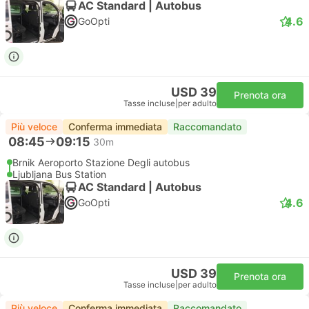
AC Standard | Autobus
4.6
GoOpti
USD 39
Prenota ora
Tasse incluse
|
per adulto
Più veloce
Conferma immediata
Raccomandato
08:45
09:15
30m
Brnik Aeroporto Stazione Degli autobus
Ljubljana Bus Station
AC Standard | Autobus
4.6
GoOpti
USD 39
Prenota ora
Tasse incluse
|
per adulto
Più veloce
Conferma immediata
Raccomandato