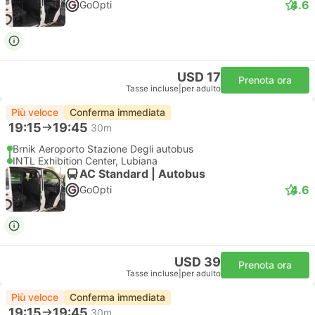
4.6
GoOpti
USD 17
Prenota ora
Tasse incluse
|
per adulto
Più veloce
Conferma immediata
19:15
19:45
30m
Brnik Aeroporto Stazione Degli autobus
INTL Exhibition Center, Lubiana
AC Standard | Autobus
4.6
GoOpti
USD 39
Prenota ora
Tasse incluse
|
per adulto
Più veloce
Conferma immediata
19:15
19:45
30m