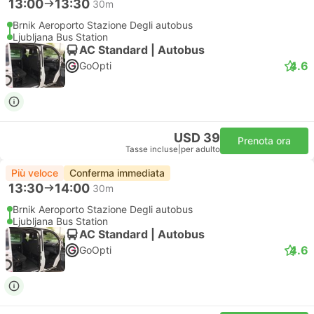
13:00
13:30
30m
Brnik Aeroporto Stazione Degli autobus
Ljubljana Bus Station
AC Standard | Autobus
4.6
GoOpti
USD 39
Prenota ora
Tasse incluse
|
per adulto
Più veloce
Conferma immediata
13:30
14:00
30m
Brnik Aeroporto Stazione Degli autobus
Ljubljana Bus Station
AC Standard | Autobus
4.6
GoOpti