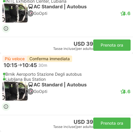
INTL Exhibition Center, Lubiana
AC Standard | Autobus
4.6
GoOpti
USD 39
Prenota ora
Tasse incluse
|
per adulto
Più veloce
Conferma immediata
10:15
10:45
30m
Brnik Aeroporto Stazione Degli autobus
Ljubljana Bus Station
AC Standard | Autobus
4.6
GoOpti
USD 39
Prenota ora
Tasse incluse
|
per adulto