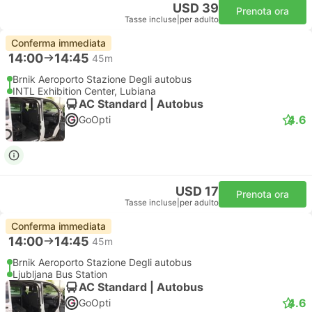
USD 39
Prenota ora
Tasse incluse
|
per adulto
Conferma immediata
14:00
14:45
45m
Brnik Aeroporto Stazione Degli autobus
INTL Exhibition Center, Lubiana
AC Standard | Autobus
4.6
GoOpti
USD 17
Prenota ora
Tasse incluse
|
per adulto
Conferma immediata
14:00
14:45
45m
Brnik Aeroporto Stazione Degli autobus
Ljubljana Bus Station
AC Standard | Autobus
4.6
GoOpti