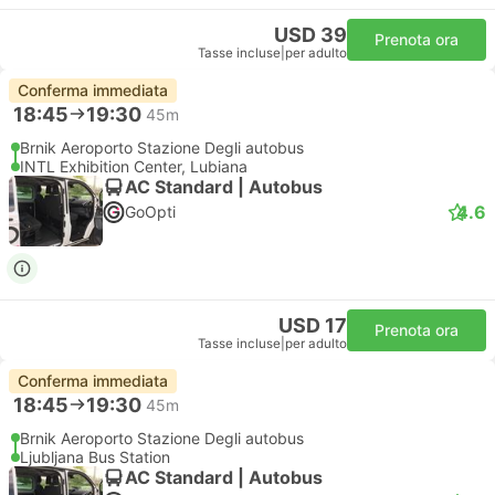
USD 39
Prenota ora
Tasse incluse
|
per adulto
Conferma immediata
18:45
19:30
45m
Brnik Aeroporto Stazione Degli autobus
INTL Exhibition Center, Lubiana
AC Standard | Autobus
4.6
GoOpti
USD 17
Prenota ora
Tasse incluse
|
per adulto
Conferma immediata
18:45
19:30
45m
Brnik Aeroporto Stazione Degli autobus
Ljubljana Bus Station
AC Standard | Autobus