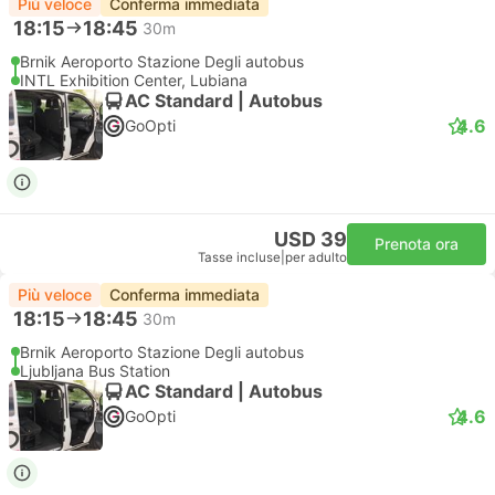
Più veloce
Conferma immediata
18:15
18:45
30m
Brnik Aeroporto Stazione Degli autobus
INTL Exhibition Center, Lubiana
AC Standard | Autobus
4.6
GoOpti
USD 39
Prenota ora
Tasse incluse
|
per adulto
Più veloce
Conferma immediata
18:15
18:45
30m
Brnik Aeroporto Stazione Degli autobus
Ljubljana Bus Station
AC Standard | Autobus
4.6
GoOpti