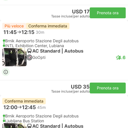
USD 17
Prenota ora
Tasse incluse
|
per adulto
Più veloce
Conferma immediata
11:45
12:15
30m
Brnik Aeroporto Stazione Degli autobus
INTL Exhibition Center, Lubiana
AC Standard | Autobus
4.6
GoOpti
USD 35
Prenota ora
Tasse incluse
|
per adulto
Conferma immediata
12:00
12:45
45m
Brnik Aeroporto Stazione Degli autobus
Ljubljana Bus Station
AC Standard | Autobus