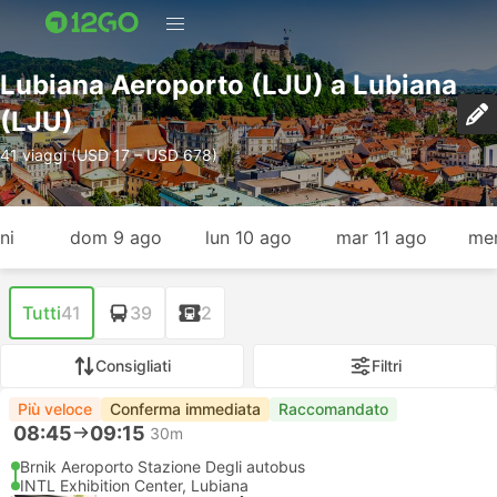
Lubiana Aeroporto (LJU) a Lubiana
(LJU)
41 viaggi (USD 17 – USD 678)
ni
dom 9 ago
lun 10 ago
mar 11 ago
mer
Tutti
41
39
2
Consigliati
Filtri
Più veloce
Conferma immediata
Raccomandato
08:45
09:15
30m
Brnik Aeroporto Stazione Degli autobus
INTL Exhibition Center, Lubiana