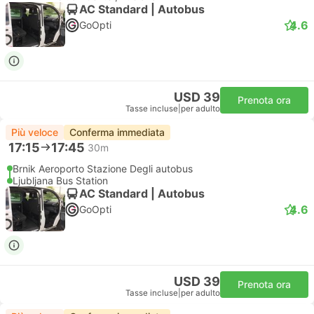
AC Standard | Autobus
4.6
GoOpti
USD 39
Prenota ora
Tasse incluse
|
per adulto
Più veloce
Conferma immediata
17:15
17:45
30m
Brnik Aeroporto Stazione Degli autobus
Ljubljana Bus Station
AC Standard | Autobus
4.6
GoOpti
USD 39
Prenota ora
Tasse incluse
|
per adulto