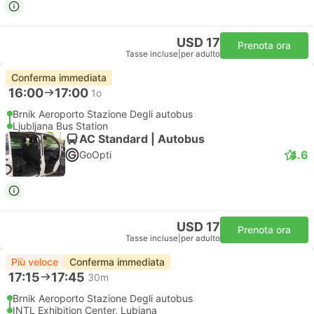
USD 17
Prenota ora
Tasse incluse
|
per adulto
Conferma immediata
16:00
17:00
1o
Brnik Aeroporto Stazione Degli autobus
Ljubljana Bus Station
AC Standard | Autobus
4.6
GoOpti
USD 17
Prenota ora
Tasse incluse
|
per adulto
Più veloce
Conferma immediata
17:15
17:45
30m
Brnik Aeroporto Stazione Degli autobus
INTL Exhibition Center, Lubiana