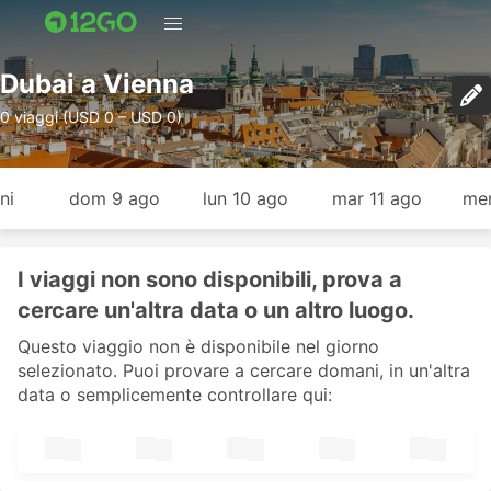
Dubai a Vienna
0 viaggi (USD 0 – USD 0)
ni
dom 9 ago
lun 10 ago
mar 11 ago
mer
I viaggi non sono disponibili, prova a
cercare un'altra data o un altro luogo.
Questo viaggio non è disponibile nel giorno
selezionato. Puoi provare a cercare domani, in un'altra
data o semplicemente controllare qui: