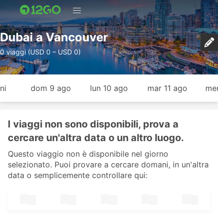
Dubai a Vancouver
0 viaggi (USD 0 – USD 0)
ni
dom 9 ago
lun 10 ago
mar 11 ago
mer
I viaggi non sono disponibili, prova a
cercare un'altra data o un altro luogo.
Questo viaggio non è disponibile nel giorno
selezionato. Puoi provare a cercare domani, in un'altra
data o semplicemente controllare qui: