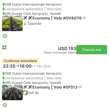
DXB Dubai Internazionale Aeroporto
Connessione automatica | Volo+Volo
KWI Kuwait Città Aeroporto, Hawalli
Economy | Volo #OV8076
+1
SalamAir
USD 193
Prenota ora
Tasse incluse
|
per adulto
Conferma immediata
23:35
18:00
+1
19o 25m
DXB Dubai Internazionale Aeroporto
Connessione automatica | Volo+Volo
KWI Kuwait Città Aeroporto, Hawalli
Economy | Volo #GF513
+1
Gulf Air