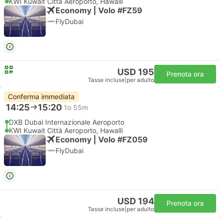
KWI Kuwait Città Aeroporto, Hawalli
Economy | Volo #FZ59
FlyDubai
USD 195
Prenota ora
Tasse incluse
|
per adulto
Conferma immediata
14:25
15:20
1o 55m
DXB Dubai Internazionale Aeroporto
KWI Kuwait Città Aeroporto, Hawalli
Economy | Volo #FZ059
FlyDubai
USD 194
Prenota ora
Tasse incluse
|
per adulto