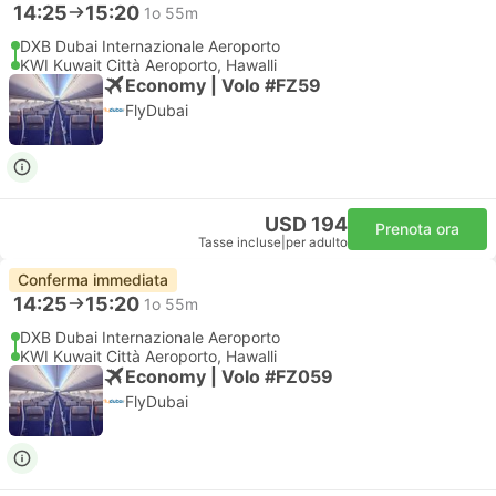
14:25
15:20
1o 55m
DXB Dubai Internazionale Aeroporto
KWI Kuwait Città Aeroporto, Hawalli
Economy | Volo #FZ59
FlyDubai
USD 194
Prenota ora
Tasse incluse
|
per adulto
Conferma immediata
14:25
15:20
1o 55m
DXB Dubai Internazionale Aeroporto
KWI Kuwait Città Aeroporto, Hawalli
Economy | Volo #FZ059
FlyDubai