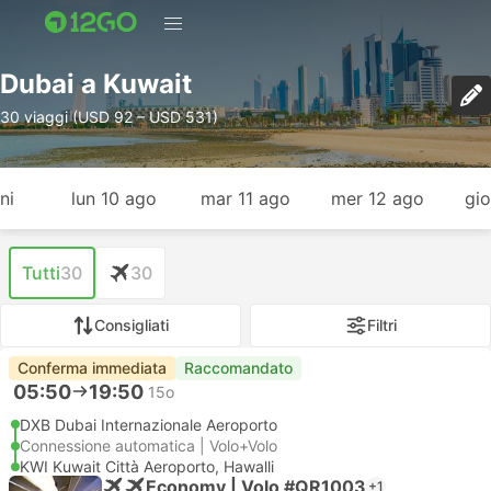
Dubai a Kuwait
30 viaggi (USD 92 – USD 531)
ni
lun 10 ago
mar 11 ago
mer 12 ago
gio
Tutti
30
30
Consigliati
Filtri
Conferma immediata
Raccomandato
05:50
19:50
15o
DXB Dubai Internazionale Aeroporto
Connessione automatica | Volo+Volo
KWI Kuwait Città Aeroporto, Hawalli
Economy | Volo #QR1003
+1