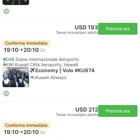
USD 193
Prenota ora
Tasse incluse
|
per adulto
Conferma immediata
19:10
20:10
2o
DXB Dubai Internazionale Aeroporto
KWI Kuwait Città Aeroporto, Hawalli
Economy | Volo #KU674
Kuwait Airways
USD 212
Prenota ora
Tasse incluse
|
per adulto
Conferma immediata
19:10
20:10
2o