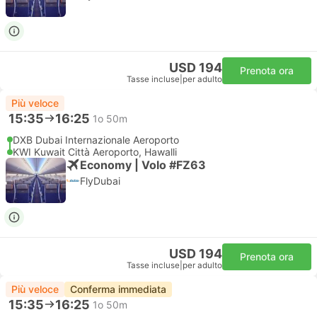
USD 194
Prenota ora
Tasse incluse
|
per adulto
Più veloce
15:35
16:25
1o 50m
DXB Dubai Internazionale Aeroporto
KWI Kuwait Città Aeroporto, Hawalli
Economy | Volo #FZ63
FlyDubai
USD 194
Prenota ora
Tasse incluse
|
per adulto
Più veloce
Conferma immediata
15:35
16:25
1o 50m