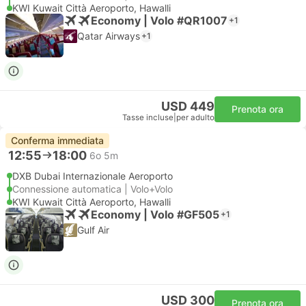
KWI Kuwait Città Aeroporto, Hawalli
Economy | Volo #QR1007
+1
Qatar Airways
+1
USD 449
Prenota ora
Tasse incluse
|
per adulto
Conferma immediata
12:55
18:00
6o 5m
DXB Dubai Internazionale Aeroporto
Connessione automatica | Volo+Volo
KWI Kuwait Città Aeroporto, Hawalli
Economy | Volo #GF505
+1
Gulf Air
USD 300
Prenota ora