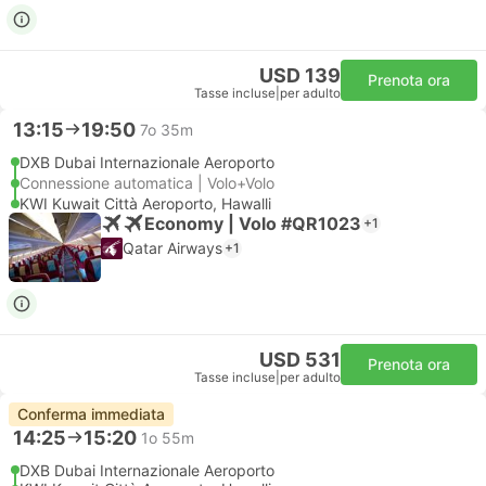
USD 139
Prenota ora
Tasse incluse
|
per adulto
13:15
19:50
7o 35m
DXB Dubai Internazionale Aeroporto
Connessione automatica | Volo+Volo
KWI Kuwait Città Aeroporto, Hawalli
Economy | Volo #QR1023
+1
Qatar Airways
+1
USD 531
Prenota ora
Tasse incluse
|
per adulto
Conferma immediata
14:25
15:20
1o 55m
DXB Dubai Internazionale Aeroporto