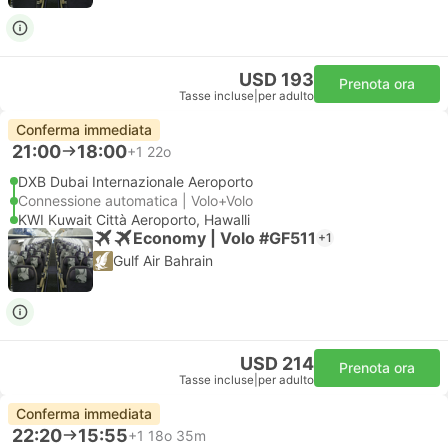
USD 193
Prenota ora
Tasse incluse
|
per adulto
Conferma immediata
21:00
18:00
+1
22o
DXB Dubai Internazionale Aeroporto
Connessione automatica | Volo+Volo
KWI Kuwait Città Aeroporto, Hawalli
Economy | Volo #GF511
+1
Gulf Air Bahrain
USD 214
Prenota ora
Tasse incluse
|
per adulto
Conferma immediata
22:20
15:55
+1
18o 35m