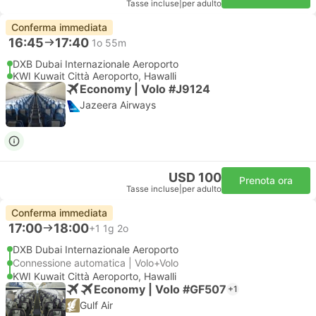
Tasse incluse
|
per adulto
Conferma immediata
16:45
17:40
1o 55m
DXB Dubai Internazionale Aeroporto
KWI Kuwait Città Aeroporto, Hawalli
Economy | Volo #J9124
Jazeera Airways
USD 100
Prenota ora
Tasse incluse
|
per adulto
Conferma immediata
17:00
18:00
+1
1g 2o
DXB Dubai Internazionale Aeroporto
Connessione automatica | Volo+Volo
KWI Kuwait Città Aeroporto, Hawalli
Economy | Volo #GF507
+1
Gulf Air