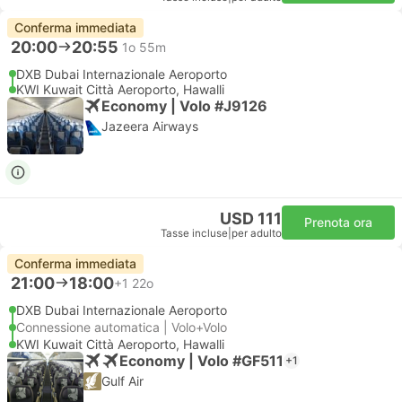
Conferma immediata
20:00
20:55
1o 55m
DXB Dubai Internazionale Aeroporto
KWI Kuwait Città Aeroporto, Hawalli
Economy | Volo #J9126
Jazeera Airways
USD 111
Prenota ora
Tasse incluse
|
per adulto
Conferma immediata
21:00
18:00
+1
22o
DXB Dubai Internazionale Aeroporto
Connessione automatica | Volo+Volo
KWI Kuwait Città Aeroporto, Hawalli
Economy | Volo #GF511
+1
Gulf Air