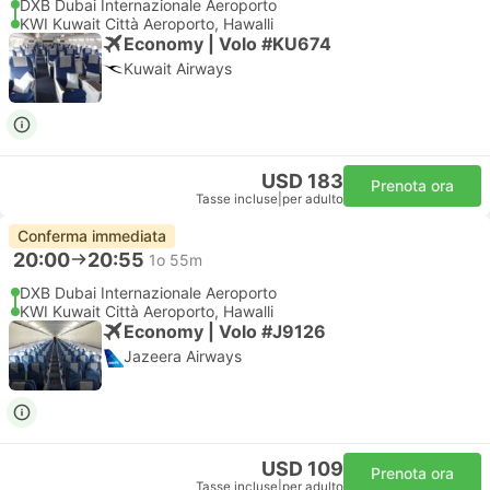
DXB Dubai Internazionale Aeroporto
KWI Kuwait Città Aeroporto, Hawalli
Economy | Volo #KU674
Kuwait Airways
USD 183
Prenota ora
Tasse incluse
|
per adulto
Conferma immediata
20:00
20:55
1o 55m
DXB Dubai Internazionale Aeroporto
KWI Kuwait Città Aeroporto, Hawalli
Economy | Volo #J9126
Jazeera Airways
USD 109
Prenota ora
Tasse incluse
|
per adulto