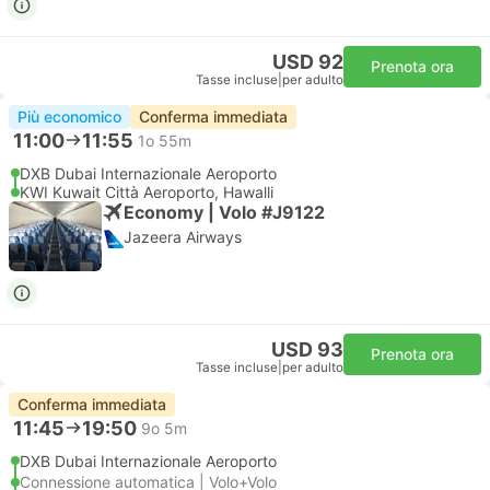
USD 92
Prenota ora
Tasse incluse
|
per adulto
Più economico
Conferma immediata
11:00
11:55
1o 55m
DXB Dubai Internazionale Aeroporto
KWI Kuwait Città Aeroporto, Hawalli
Economy | Volo #J9122
Jazeera Airways
USD 93
Prenota ora
Tasse incluse
|
per adulto
Conferma immediata
11:45
19:50
9o 5m
DXB Dubai Internazionale Aeroporto
Connessione automatica | Volo+Volo