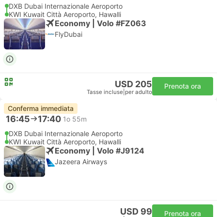
DXB Dubai Internazionale Aeroporto
KWI Kuwait Città Aeroporto, Hawalli
Economy | Volo #FZ063
FlyDubai
USD 205
Prenota ora
Tasse incluse
|
per adulto
Conferma immediata
16:45
17:40
1o 55m
DXB Dubai Internazionale Aeroporto
KWI Kuwait Città Aeroporto, Hawalli
Economy | Volo #J9124
Jazeera Airways
USD 99
Prenota ora