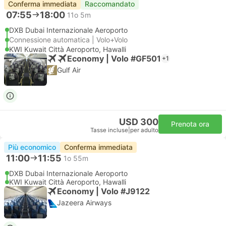
Conferma immediata
Raccomandato
07:55
18:00
11o 5m
DXB Dubai Internazionale Aeroporto
Connessione automatica | Volo+Volo
KWI Kuwait Città Aeroporto, Hawalli
Economy | Volo #GF501
+1
Gulf Air
USD 300
Prenota ora
Tasse incluse
|
per adulto
Più economico
Conferma immediata
11:00
11:55
1o 55m
DXB Dubai Internazionale Aeroporto
KWI Kuwait Città Aeroporto, Hawalli
Economy | Volo #J9122
Jazeera Airways