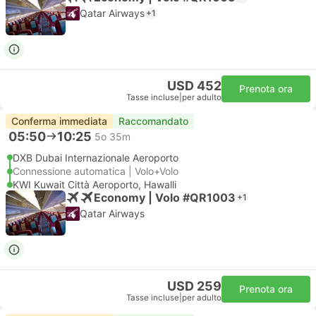
Qatar Airways
+1
USD 452
Prenota ora
Tasse incluse
|
per adulto
Conferma immediata
Raccomandato
05:50
10:25
5o 35m
DXB Dubai Internazionale Aeroporto
Connessione automatica | Volo+Volo
KWI Kuwait Città Aeroporto, Hawalli
Economy | Volo #QR1003
+1
Qatar Airways
USD 259
Prenota ora
Tasse incluse
|
per adulto