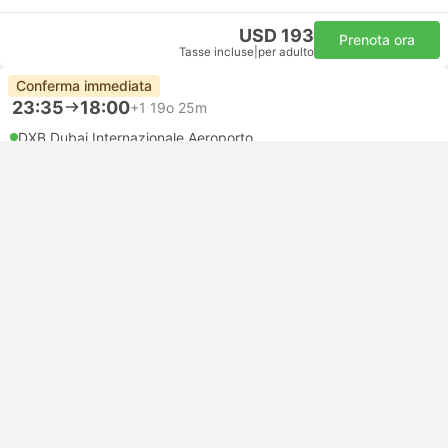
USD 193
Prenota ora
Tasse incluse
|
per adulto
Conferma immediata
23:35
18:00
+1
19o 25m
DXB Dubai Internazionale Aeroporto
Connessione automatica | Volo+Volo
KWI Kuwait Città Aeroporto, Hawalli
Economy | Volo #GF513
+1
Gulf Air Bahrain
USD 214
Prenota ora
Tasse incluse
|
per adulto
Cose da fare a Kuwait
Powered by
GetYourGuide