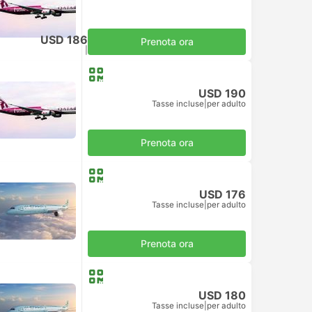
USD 186
Prenota ora
Tasse incluse
|
per adulto
USD 190
Tasse incluse
|
per adulto
Prenota ora
USD 176
Tasse incluse
|
per adulto
Prenota ora
USD 180
Tasse incluse
|
per adulto