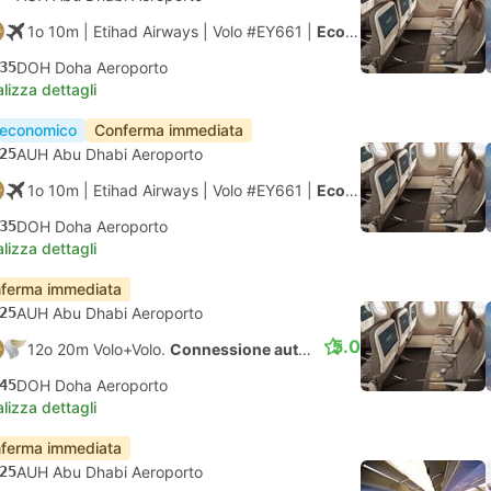
1o 10m
| Etihad Airways
|
Volo #EY661
|
Economy
35
DOH Doha Aeroporto
lizza dettagli
 economico
Conferma immediata
25
AUH Abu Dhabi Aeroporto
1o 10m
| Etihad Airways
|
Volo #EY661
|
Economy
35
DOH Doha Aeroporto
lizza dettagli
ferma immediata
25
AUH Abu Dhabi Aeroporto
5.0
12o 20m Volo+Volo.
Connessione automatica
45
DOH Doha Aeroporto
lizza dettagli
ferma immediata
25
AUH Abu Dhabi Aeroporto