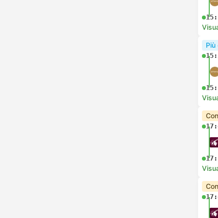
15:
Visua
Più
15:
15:
Visua
Con
17:
17:
Visua
Con
17: