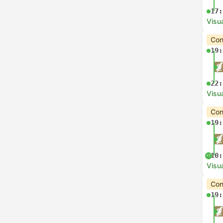
17:
Visua
Con
19:
22:
Visua
Con
19:
10:
+1
Visua
Con
19: