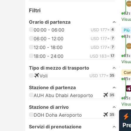
Filtri
02:
Visua
Orario di partenza
00:00 - 06:00
USD 177+
4
Più
03:
06:00 - 12:00
USD 177+
7
12:00 - 18:00
USD 177+
7
18:00 - 24:00
03:
USD 183+
17
Visua
Tipo di mezzo di trasporto
Con
Voli
USD 177+
35
05:
Stazione di partenza
AUH Abu Dhabi Aeroporto
35
05:
Visua
Stazione di arrivo
DOH Doha Aeroporto
35
Pr
Servizi di prenotazione