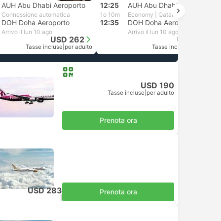
AUH Abu Dhabi Aeroporto
12:25
AUH Abu Dhabi Aeroporto
Connessione automatica
1o 10m
Economy | Qatar Airways
DOH Doha Aeroporto
12:35
DOH Doha Aeroporto
Arrivo il lun 10 ago
Arrivo il lun 10 ago
USD 262
USD 190
Tasse incluse
|
per adulto
Tasse incluse
|
per adulto
USD 190
Tasse incluse
|
per adulto
Prenota ora
USD 283
Prenota ora
Tasse incluse
|
per adulto