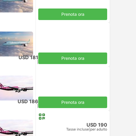
Prenota ora
USD 181
Prenota ora
Tasse incluse
|
per adulto
USD 186
Prenota ora
Tasse incluse
|
per adulto
USD 190
Tasse incluse
|
per adulto