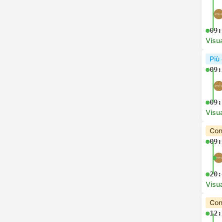
09:
Visua
Più
09:
09:
Visua
Con
09:
20:
Visua
Con
12: