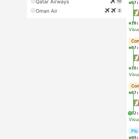
Qatar Airways
10
07:
Oman Air
3
10:
Visua
Con
07:
18:
Visua
Con
07:
02:
+1
Visua
Più
09: