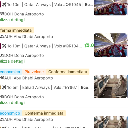
1o 10m
| Qatar Airways
|
Volo #QR1045
|
Economy
35
DOH Doha Aeroporto
lizza dettagli
ferma immediata
25
AUH Abu Dhabi Aeroporto
5.0
1o 10m
| Qatar Airways
|
Volo #QR1045
|
Economy
35
DOH Doha Aeroporto
lizza dettagli
 economico
Più veloce
Conferma immediata
40
AUH Abu Dhabi Aeroporto
1o 5m
| Etihad Airways
|
Volo #EY667
|
Economy
45
DOH Doha Aeroporto
lizza dettagli
 economico
Conferma immediata
25
AUH Abu Dhabi Aeroporto