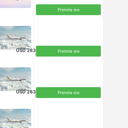
Prenota ora
USD 283
Prenota ora
Tasse incluse
|
per adulto
USD 283
Prenota ora
Tasse incluse
|
per adulto