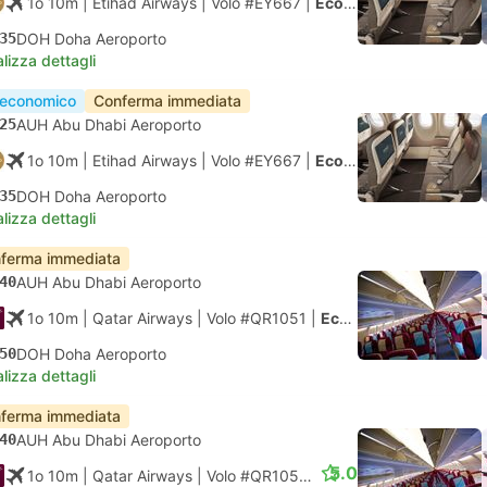
1o 10m
| Etihad Airways
|
Volo #EY667
|
Economy
35
DOH Doha Aeroporto
lizza dettagli
 economico
Conferma immediata
25
AUH Abu Dhabi Aeroporto
1o 10m
| Etihad Airways
|
Volo #EY667
|
Economy
35
DOH Doha Aeroporto
lizza dettagli
ferma immediata
40
AUH Abu Dhabi Aeroporto
1o 10m
| Qatar Airways
|
Volo #QR1051
|
Economy
50
DOH Doha Aeroporto
lizza dettagli
ferma immediata
40
AUH Abu Dhabi Aeroporto
5.0
1o 10m
| Qatar Airways
|
Volo #QR1051
|
Economy