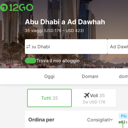
Abu Dhabi a Ad Dawhah
35 viaggi (USD 176 – USD 423)
Abu Dhabi
Ad Daw
Trova il mio alloggio
Oggi
Domani
dom
Voli
35
Tutti
35
Da USD 176
Più
Ordina per
Consigliati
02: