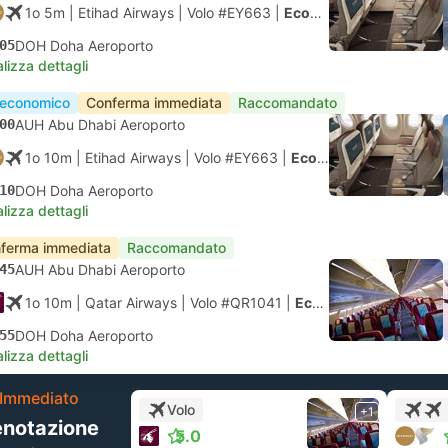
1o 5m
| Etihad Airways
|
Volo #EY663
|
Economy
05
DOH Doha Aeroporto
lizza dettagli
 economico
Conferma immediata
Raccomandato
00
AUH Abu Dhabi Aeroporto
1o 10m
| Etihad Airways
|
Volo #EY663
|
Economy
10
DOH Doha Aeroporto
lizza dettagli
ferma immediata
Raccomandato
45
AUH Abu Dhabi Aeroporto
1o 10m
| Qatar Airways
|
Volo #QR1041
|
Economy
55
DOH Doha Aeroporto
lizza dettagli
Immediato
Volo
+1
enotazione
5.0