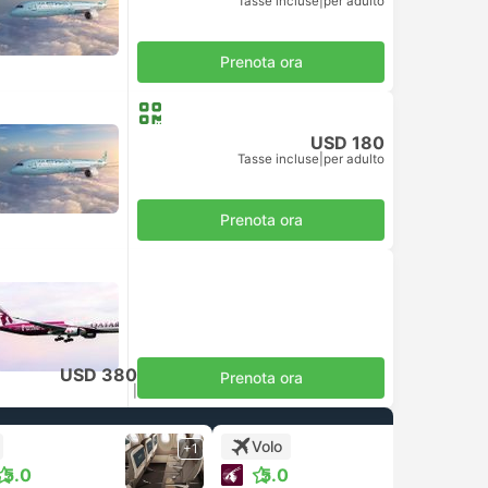
Tasse incluse
|
per adulto
Prenota ora
USD 180
Tasse incluse
|
per adulto
Prenota ora
USD 380
Prenota ora
Tasse incluse
|
per adulto
Volo
+1
+1
5.0
5.0