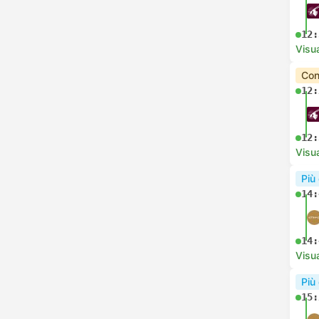
12:
Visua
Con
12:
12:
Visua
Più
14:
14:
Visua
Più
15: