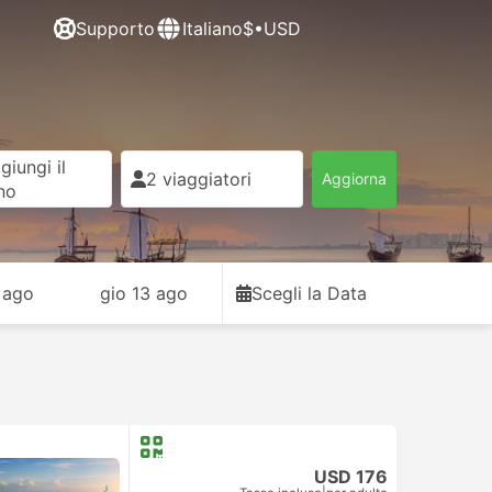
Supporto
Italiano
$•USD
giungi il
2 viaggiatori
Aggiorna
rno
 ago
gio 13 ago
Scegli la Data
USD 176