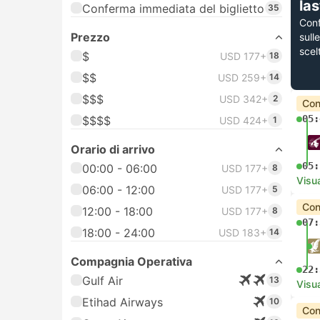
la
Conferma immediata del biglietto
35
Con
Prezzo
sull
scel
$
USD 177+
18
$$
USD 259+
14
$$$
USD 342+
2
Con
05:
$$$$
USD 424+
1
Orario di arrivo
05:
00:00 - 06:00
USD 177+
8
Visua
06:00 - 12:00
USD 177+
5
Con
12:00 - 18:00
USD 177+
8
07:
18:00 - 24:00
USD 183+
14
Compagnia Operativa
22:
Gulf Air
13
Visua
Etihad Airways
10
Con