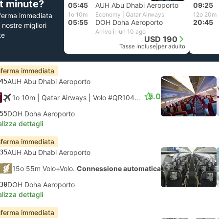
st minute?
05:45
AUH Abu Dhabi Aeroporto
09:25
1o 10m
Economy | Qatar Airways
12o 20m
ferma immediata
05:55
DOH Doha Aeroporto
20:45
e nostre migliori
Arrivo il lun 10 ago
te
USD 190
Tasse incluse
|
per adulto
ferma immediata
45
AUH Abu Dhabi Aeroporto
5.0
1o 10m
| Qatar Airways
|
Volo #QR1041
|
Economy
55
DOH Doha Aeroporto
lizza dettagli
ferma immediata
35
AUH Abu Dhabi Aeroporto
15o 55m Volo+Volo.
Connessione automatica
30
DOH Doha Aeroporto
lizza dettagli
ferma immediata