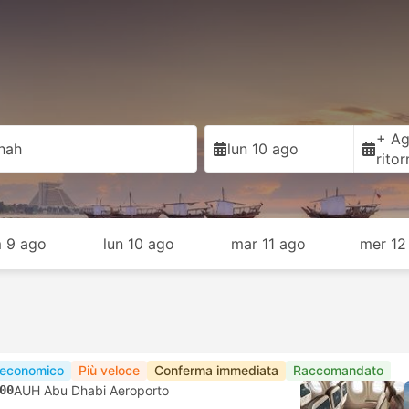
+ Ag
hah
lun 10 ago
rito
 9 ago
lun 10 ago
mar 11 ago
mer 12
 economico
Più veloce
Conferma immediata
Raccomandato
00
AUH Abu Dhabi Aeroporto