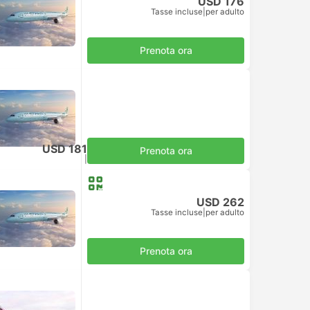
USD 176
Tasse incluse
|
per adulto
Prenota ora
USD 181
Prenota ora
Tasse incluse
|
per adulto
USD 262
Tasse incluse
|
per adulto
Prenota ora