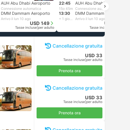
AUH Abu Dhabi Aeroporto
22:45
AUH Abu Dhabi Aeroporto
Connessione automatica
15o 45m
Connessione automatica
DMM Dammam Aeroporto
13:30
DMM Dammam Aeroporto
Arrivo il lun 10 ago
+ 1 giorno
Arrivo il lun 10 ago
USD 149
USD 149
Tasse incluse
|
per adulto
Tasse incluse
|
per adulto
Cancellazione gratuita
USD 33
Tasse incluse
|
per adulto
Prenota ora
Cancellazione gratuita
USD 33
Tasse incluse
|
per adulto
Prenota ora