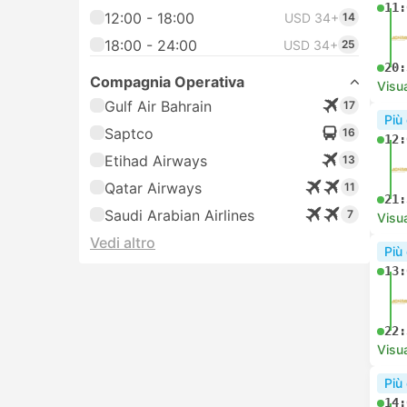
11:
12:00 - 18:00
USD 34+
14
18:00 - 24:00
USD 34+
25
20:
Compagnia Operativa
Visua
Gulf Air Bahrain
17
Più
Saptco
16
12:
Etihad Airways
13
Qatar Airways
11
21:
Saudi Arabian Airlines
7
Visua
Vedi altro
Più
13:
22:
Visua
Più
14: