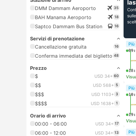
Stazione di arrivo
la
DMM Dammam Aeroporto
35
Con
sull
BAH Manama Aeroporto
18
scel
Saptco Dammam Bus Station
16
Servizi di prenotazione
Più
Cancellazione gratuita
16
09:
Conferma immediata del biglietto
48
Prezzo
18:
$
USD 34+
60
Visua
$$
USD 568+
5
Più
$$$
USD 1103+
3
10:
$$$$
USD 1638+
1
19:
Orario di arrivo
Visua
00:00 - 06:00
USD 34+
17
Più
06:00 - 12:00
USD 34+
13