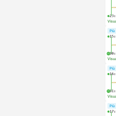
23:
Visua
Più
15:
00:
+1
Visua
Più
16:
01:
+1
Visua
Più
17: