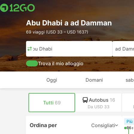
Abu Dhabi a ad Damman
69 viaggi (USD 33 – USD 1637)
Abu Dhabi
ad Dam
Trova il mio alloggio
Oggi
Domani
sab
Autobus
16
Tutti
69
Da USD 33
Più
Ordina per
Consigliati
06: