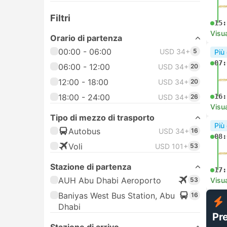
Filtri
15:
Visua
Orario di partenza
00:00 - 06:00
USD 34+
5
Più
07:
06:00 - 12:00
USD 34+
20
12:00 - 18:00
USD 34+
20
18:00 - 24:00
16:
USD 34+
26
Visua
Tipo di mezzo di trasporto
Più
Autobus
USD 34+
16
08:
Voli
USD 101+
53
Stazione di partenza
17:
AUH Abu Dhabi Aeroporto
53
Visua
Baniyas West Bus Station, Abu
16
Dhabi
Pr