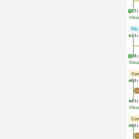
07:
+1
Visua
Più
23:
08:
+1
Visua
Con
02:
03:
Visua
Con
02: