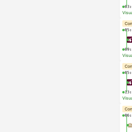
03:
Visua
Con
05:
09:
Visua
Con
05:
13:
Visua
Con
06: