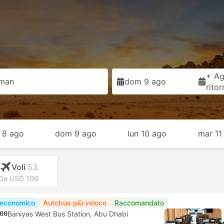
+ Ag
man
dom 9 ago
rito
 8 ago
dom 9 ago
lun 10 ago
mar 11
Voli
53
Da USD 100
 economico
Autobus più veloce
Raccomandato
00
Baniyas West Bus Station, Abu Dhabi