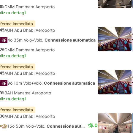
05
DMM Dammam Aeroporto
lizza dettagli
ferma immediata
45
AUH Abu Dhabi Aeroporto
4o 35m Volo+Volo.
Connessione automatica
20
DMM Dammam Aeroporto
lizza dettagli
ferma immediata
45
AUH Abu Dhabi Aeroporto
9o 10m Volo+Volo.
Connessione automatica
55
BAH Manama Aeroporto
lizza dettagli
ferma immediata
30
AUH Abu Dhabi Aeroporto
5.0
15o 50m Volo+Volo.
Connessione automatica