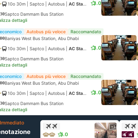
3.0
10o 30m
| Saptco
|
Autobus
|
AC Standard
30
Saptco Dammam Bus Station
lizza dettagli
 economico
Autobus più veloce
Raccomandato
00
Baniyas West Bus Station, Abu Dhabi
3.0
10o 30m
| Saptco
|
Autobus
|
AC Standard
30
Saptco Dammam Bus Station
lizza dettagli
 economico
Autobus più veloce
Raccomandato
00
Baniyas West Bus Station, Abu Dhabi
3.0
10o 30m
| Saptco
|
Autobus
|
AC Standard
30
Saptco Dammam Bus Station
lizza dettagli
Immediato
+1
enotazione
5.0