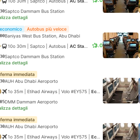
3.0
10o 30m
| Saptco
|
Autobus
|
AC Standard
30
Saptco Dammam Bus Station
lizza dettagli
 economico
Autobus più veloce
00
Baniyas West Bus Station, Abu Dhabi
3.0
10o 30m
| Saptco
|
Autobus
|
AC Standard
30
Saptco Dammam Bus Station
lizza dettagli
ferma immediata
30
AUH Abu Dhabi Aeroporto
1o 35m
| Etihad Airways
|
Volo #EY575
|
Economy
05
DMM Dammam Aeroporto
lizza dettagli
ferma immediata
30
AUH Abu Dhabi Aeroporto
1o 35m
| Etihad Airways
|
Volo #EY575
|
Economy