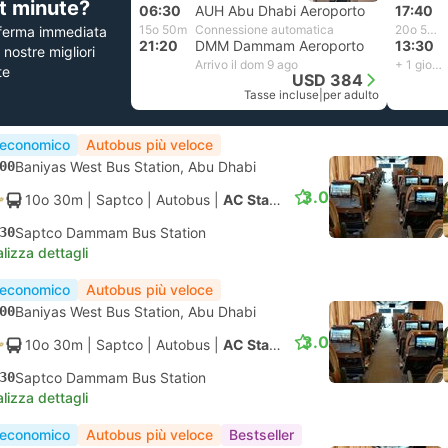
st minute?
06:30
AUH Abu Dhabi Aeroporto
17:40
15o 50m
Connessione automatica
20o 50m
ferma immediata
21:20
DMM Dammam Aeroporto
13:30
e nostre migliori
Arrivo il dom 9 ago
+ 1 giorno
te
USD 384
Tasse incluse
|
per adulto
 economico
Autobus più veloce
00
Baniyas West Bus Station, Abu Dhabi
3.0
10o 30m
| Saptco
|
Autobus
|
AC Standard
30
Saptco Dammam Bus Station
lizza dettagli
 economico
Autobus più veloce
00
Baniyas West Bus Station, Abu Dhabi
3.0
10o 30m
| Saptco
|
Autobus
|
AC Standard
30
Saptco Dammam Bus Station
lizza dettagli
 economico
Autobus più veloce
Bestseller