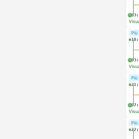
03:
+1
Visua
Più
18:
03:
+1
Visua
Più
21:
07:
+1
Visua
Più
22: