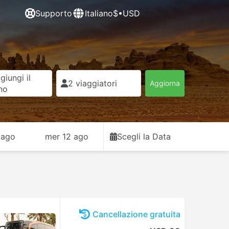
Supporto
Italiano
$•USD
giungi il
2 viaggiatori
Aggiorna
rno
 ago
mer 12 ago
Scegli la Data
Cancellazione gratuita