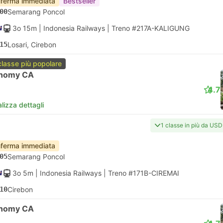
ferma immediata
Bestseller
00
Semarang Poncol
3o 15m
| Indonesia Railways
|
Treno #217A-KALIGUNG
15
Losari, Cirebon
classe più popolare
nomy CA
4.7
lizza dettagli
1 classe in più da USD
ferma immediata
05
Semarang Poncol
3o 5m
| Indonesia Railways
|
Treno #171B-CIREMAI
10
Cirebon
nomy CA