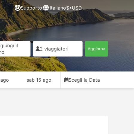
Supporto
Italiano
$•USD
giungi il
2 viaggiatori
Aggiorna
rno
 ago
sab 15 ago
Scegli la Data