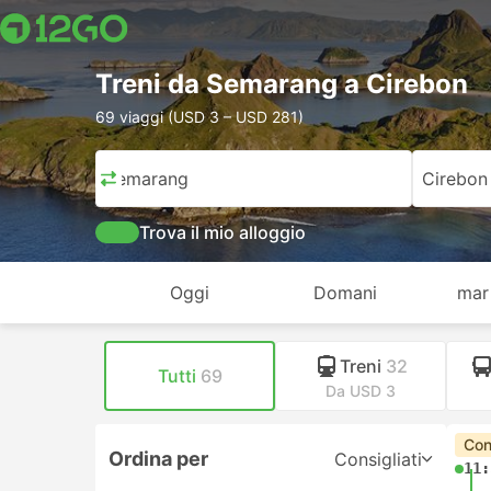
Treni da Semarang a Cirebon
69 viaggi (USD 3 – USD 281)
Semarang
Cirebon
Trova il mio alloggio
Oggi
Domani
mar
Treni
32
Tutti
69
Da USD 3
Con
Ordina per
Consigliati
11: