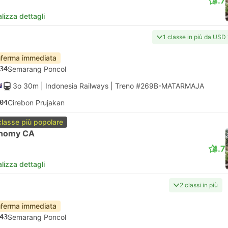
4.7
lizza dettagli
1 classe in più da USD
ferma immediata
34
Semarang Poncol
3o 30m
| Indonesia Railways
|
Treno #269B-MATARMAJA
04
Cirebon Prujakan
classe più popolare
nomy CA
4.7
lizza dettagli
2 classi in più
ferma immediata
43
Semarang Poncol