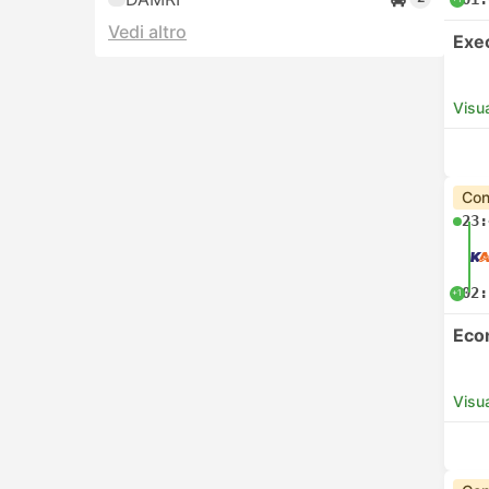
Vedi altro
Exe
Visua
Con
23:
02:
+1
Eco
Visua