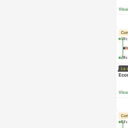
Visua
Con
16:
20:
La 
Eco
Visua
Con
02: