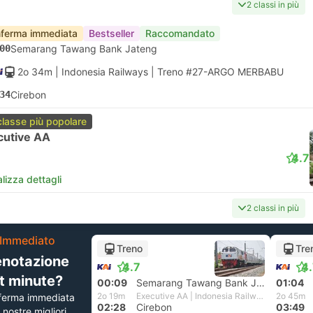
2 classi in più
ferma immediata
Bestseller
Raccomandato
00
Semarang Tawang Bank Jateng
2o 34m
| Indonesia Railways
|
Treno #27-ARGO MERBABU
34
Cirebon
classe più popolare
cutive AA
4.7
lizza dettagli
2 classi in più
Immediato
Treno
Tre
enotazione
4.7
4
st minute?
00:09
Semarang Tawang Bank Jateng
01:04
2o 19m
Executive AA | Indonesia Railways
2o 45m
ferma immediata
02:28
Cirebon
03:49
e nostre migliori