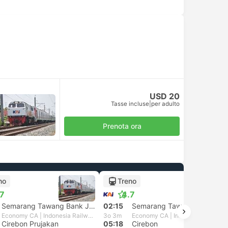
USD 20
Tasse incluse
|
per adulto
Prenota ora
no
Treno
.7
4.7
Semarang Tawang Bank Jateng
02:15
Semarang Tawang Bank Jateng
Economy CA | Indonesia Railways
3o 3m
Economy CA | Indonesia Railways
Cirebon Prujakan
05:18
Cirebon