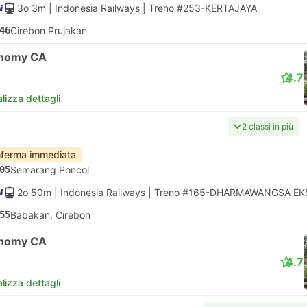
3o 3m
| Indonesia Railways
|
Treno #253-KERTAJAYA
46
Cirebon Prujakan
nomy CA
4.7
lizza dettagli
2 classi in più
ferma immediata
05
Semarang Poncol
2o 50m
| Indonesia Railways
|
Treno #165-DHARMAWANGSA EK
55
Babakan, Cirebon
nomy CA
4.7
lizza dettagli