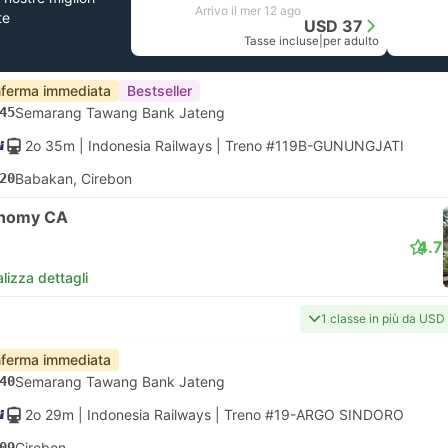
Arrivo il mer 12 ago
te
USD 37
Tasse incluse
|
per adulto
ferma immediata
Bestseller
45
Semarang Tawang Bank Jateng
2o 35m
| Indonesia Railways
|
Treno #119B-GUNUNGJATI
20
Babakan, Cirebon
nomy CA
4.7
lizza dettagli
1 classe in più da USD
ferma immediata
40
Semarang Tawang Bank Jateng
2o 29m
| Indonesia Railways
|
Treno #19-ARGO SINDORO
09
Cirebon