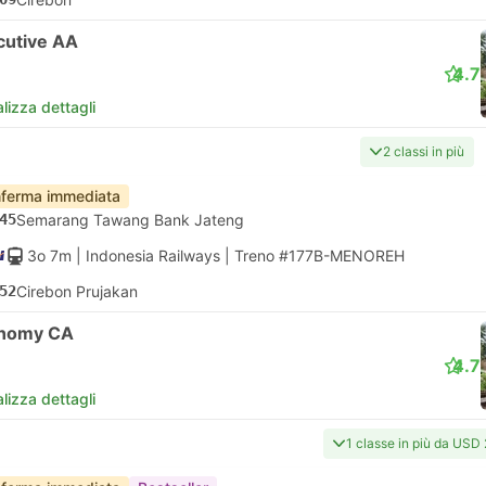
cutive AA
4.7
lizza dettagli
2 classi in più
ferma immediata
45
Semarang Tawang Bank Jateng
3o 7m
| Indonesia Railways
|
Treno #177B-MENOREH
52
Cirebon Prujakan
nomy CA
4.7
lizza dettagli
1 classe in più da USD