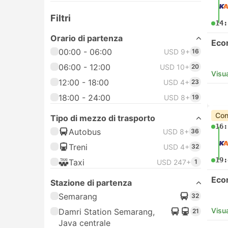
Filtri
14:
Orario di partenza
Eco
00:00 - 06:00
USD 9+
16
06:00 - 12:00
USD 10+
20
Visua
12:00 - 18:00
USD 4+
23
18:00 - 24:00
USD 8+
19
Con
Tipo di mezzo di trasporto
16:
Autobus
USD 8+
36
Treni
USD 4+
32
19:
Taxi
USD 247+
1
Eco
Stazione di partenza
Semarang
32
Visua
Damri Station Semarang,
21
Java centrale