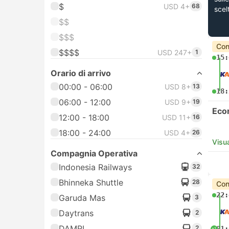
$
USD 4+
68
scel
$$
$$$
Con
$$$$
USD 247+
1
15:
Orario di arrivo
00:00 - 06:00
USD 8+
13
18:
06:00 - 12:00
USD 9+
19
Eco
12:00 - 18:00
USD 11+
16
18:00 - 24:00
USD 4+
26
Visua
Compagnia Operativa
Indonesia Railways
32
Bhinneka Shuttle
28
Con
22:
Garuda Mas
3
Daytrans
2
DAMRI
2
01:
+1