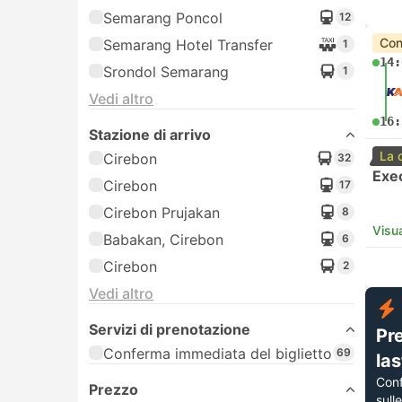
Semarang Poncol
12
Con
Semarang Hotel Transfer
1
14:
Srondol Semarang
1
Vedi altro
16:
Stazione di arrivo
La 
Cirebon
32
Exe
Cirebon
17
Cirebon Prujakan
8
Visua
Babakan, Cirebon
6
Cirebon
2
Vedi altro
Servizi di prenotazione
Pr
Conferma immediata del biglietto
69
la
Con
Prezzo
sull