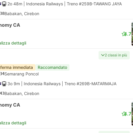
2o 48m
| Indonesia Railways
|
Treno #259B-TAWANG JAYA
38
Babakan, Cirebon
nomy CA
4.7
lizza dettagli
2 classi in più
ferma immediata
Raccomandato
34
Semarang Poncol
3o 9m
| Indonesia Railways
|
Treno #269B-MATARMAJA
43
Babakan, Cirebon
nomy CA
4.7
lizza dettagli