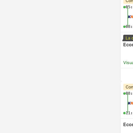
Con
05:
08:
La 
Eco
Visua
Con
08:
11:
Eco