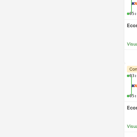
05:
Eco
Visua
Con
03:
05:
Eco
Visua