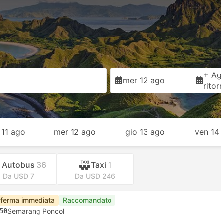
+ Ag
mer 12 ago
rito
 11 ago
mer 12 ago
gio 13 ago
ven 14
Autobus
36
Taxi
1
Da USD 7
Da USD 246
ferma immediata
Raccomandato
50
Semarang Poncol