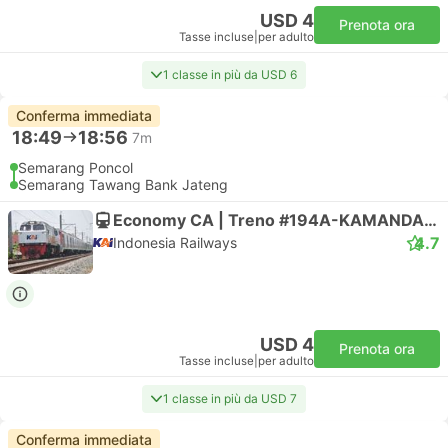
USD 4
Prenota ora
Tasse incluse
|
per adulto
1 classe in più da USD 6
Conferma immediata
18:49
18:56
7m
Semarang Poncol
Semarang Tawang Bank Jateng
Economy CA | Treno #194A-KAMANDAKA
4.7
Indonesia Railways
USD 4
Prenota ora
Tasse incluse
|
per adulto
1 classe in più da USD 7
Conferma immediata