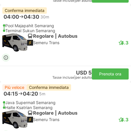
Tasse incluse
|
per adulto
Conferma immediata
04:00
04:30
30m
Pool Majapahit Semarang
Terminal Sukun Semarang
Regolare | Autobus
4.3
Semeru Trans
USD 5
Prenota ora
Tasse incluse
|
per adulto
Più veloce
Conferma immediata
04:15
04:20
5m
Java Supermall Semarang
Halte Ksatrian Semarang
Regolare | Autobus
4.3
Semeru Trans