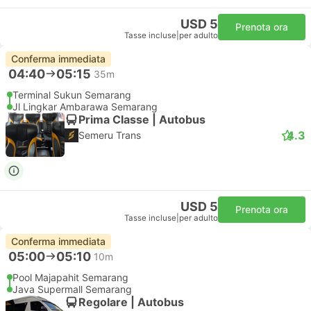
USD 5
Prenota ora
Tasse incluse
|
per adulto
Conferma immediata
04:40
05:15
35m
Terminal Sukun Semarang
Jl Lingkar Ambarawa Semarang
Prima Classe | Autobus
4.3
Semeru Trans
USD 5
Prenota ora
Tasse incluse
|
per adulto
Conferma immediata
05:00
05:10
10m
Pool Majapahit Semarang
Java Supermall Semarang
Regolare | Autobus