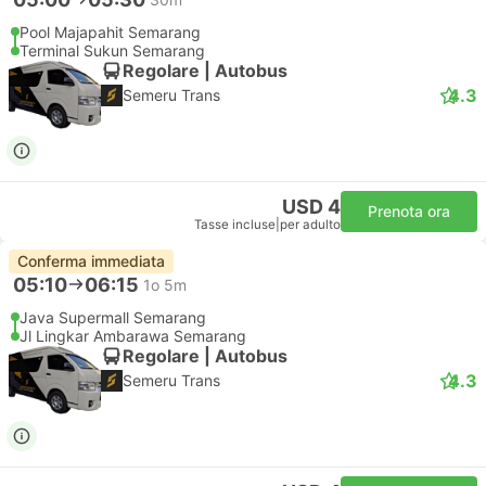
Pool Majapahit Semarang
Terminal Sukun Semarang
Regolare | Autobus
4.3
Semeru Trans
USD 4
Prenota ora
Tasse incluse
|
per adulto
Conferma immediata
05:10
06:15
1o 5m
Java Supermall Semarang
Jl Lingkar Ambarawa Semarang
Regolare | Autobus
4.3
Semeru Trans