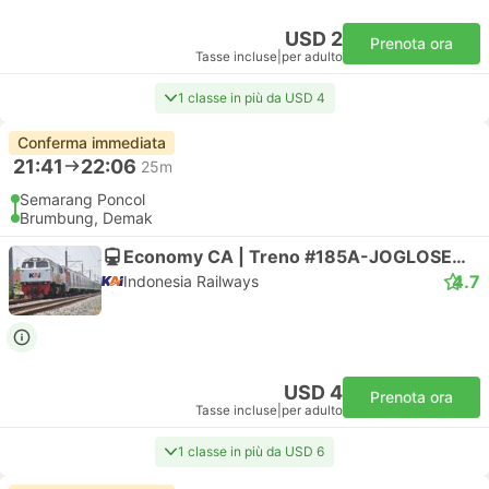
USD 2
Prenota ora
Tasse incluse
|
per adulto
1 classe in più da USD 4
Conferma immediata
21:41
22:06
25m
Semarang Poncol
Brumbung, Demak
Economy CA | Treno #185A-JOGLOSEMARKERTO
4.7
Indonesia Railways
USD 4
Prenota ora
Tasse incluse
|
per adulto
1 classe in più da USD 6