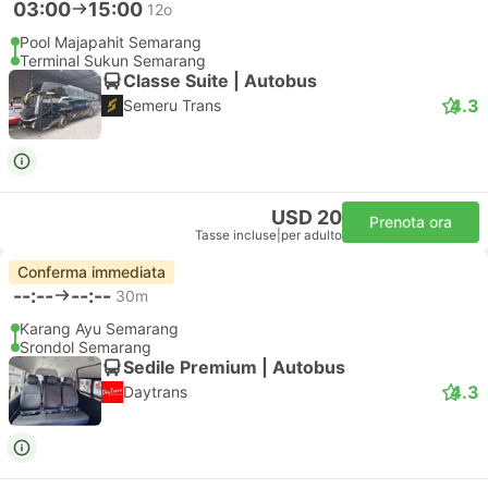
03:00
15:00
12o
Pool Majapahit Semarang
Terminal Sukun Semarang
Classe Suite | Autobus
4.3
Semeru Trans
USD 20
Prenota ora
Tasse incluse
|
per adulto
Conferma immediata
--:--
--:--
30m
Karang Ayu Semarang
Srondol Semarang
Sedile Premium | Autobus
4.3
Daytrans