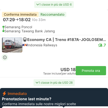
1 classe in più da USD 6
Conferma immediata
Raccomandato
07:29
18:02
10o 33m
Semarang Poncol
Semarang Tawang Bank Jateng
Economy CA | Treno #187A-JOGLOSEMARKERTO
4.7
Indonesia Railways
USD 18
Prenota ora
Tasse incluse
|
per adulto
1 classe in più da USD 28
Immediato
Prenotazione last minute?
Conferma immediata sulle nostre migliori scelte