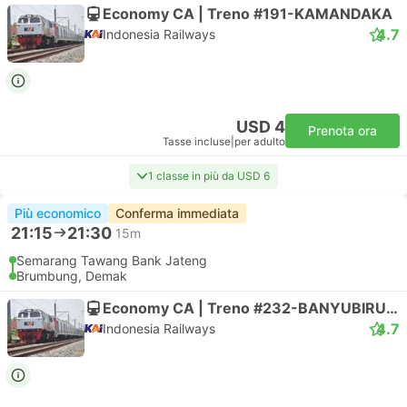
Economy CA | Treno #191-KAMANDAKA
4.7
Indonesia Railways
USD 4
Prenota ora
Tasse incluse
|
per adulto
1 classe in più da USD 6
Più economico
Conferma immediata
21:15
21:30
15m
Semarang Tawang Bank Jateng
Brumbung, Demak
Economy CA | Treno #232-BANYUBIRU EKSPRES
4.7
Indonesia Railways