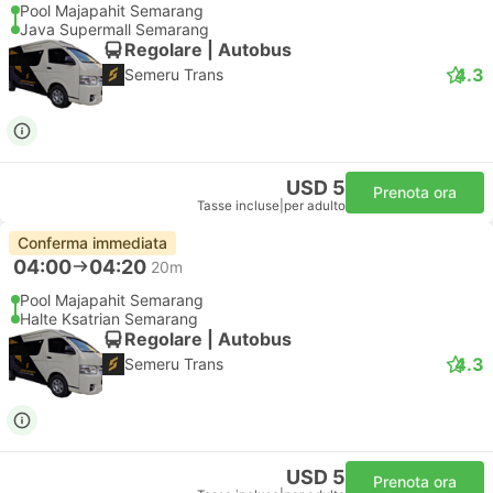
Pool Majapahit Semarang
Java Supermall Semarang
Regolare | Autobus
4.3
Semeru Trans
USD 5
Prenota ora
Tasse incluse
|
per adulto
Conferma immediata
04:00
04:20
20m
Pool Majapahit Semarang
Halte Ksatrian Semarang
Regolare | Autobus
4.3
Semeru Trans
USD 5
Prenota ora