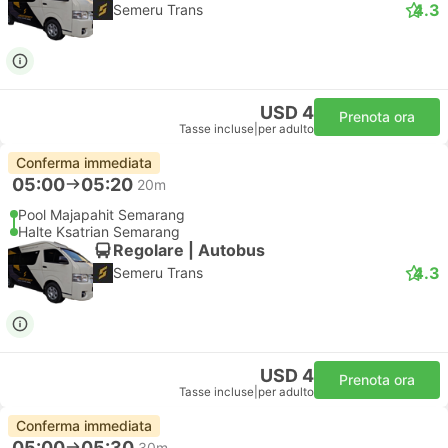
4.3
Semeru Trans
USD 4
Prenota ora
Tasse incluse
|
per adulto
Conferma immediata
05:00
05:20
20m
Pool Majapahit Semarang
Halte Ksatrian Semarang
Regolare | Autobus
4.3
Semeru Trans
USD 4
Prenota ora
Tasse incluse
|
per adulto
Conferma immediata
05:00
05:30
30m