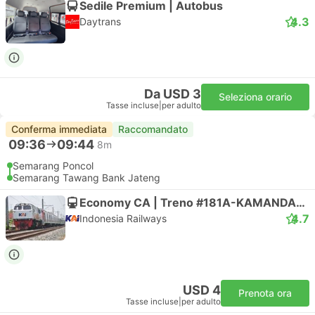
Sedile Premium | Autobus
4.3
Daytrans
Da USD 3
Seleziona orario
Tasse incluse
|
per adulto
Conferma immediata
Raccomandato
09:36
09:44
8m
Semarang Poncol
Semarang Tawang Bank Jateng
Economy CA | Treno #181A-KAMANDAKA
4.7
Indonesia Railways
USD 4
Prenota ora
Tasse incluse
|
per adulto