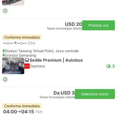
USD 20
Prenota ora
Tasse incluse
|
per adulto
Conferma immediata
--:--
--:--
25m
Stasiun Tawang Virtual Point, Java centrale
Srondol Semarang
Sedile Premium | Autobus
4.3
Daytrans
Da USD 3
Seleziona orario
Tasse incluse
|
per adulto
Conferma immediata
04:00
04:15
15m