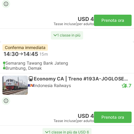
USD 4
Prenota ora
Tasse incluse
|
per adulto
1 classe in più
Conferma immediata
14:30
14:45
15m
Semarang Tawang Bank Jateng
Brumbung, Demak
Economy CA | Treno #193A-JOGLOSEMARKERTO
4.7
Indonesia Railways
USD 4
Prenota ora
Tasse incluse
|
per adulto
1 classe in più da USD 6