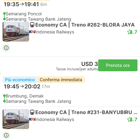
19:35
19:41
6m
Semarang Poncol
Semarang Tawang Bank Jateng
Economy CA | Treno #262-BLORA JAYA
4.7
Indonesia Railways
USD 3
Prenota ora
Tasse incluse
|
per adulto
Più economico
Conferma immediata
19:45
20:02
17m
Brumbung, Demak
Semarang Tawang Bank Jateng
Economy CA | Treno #231-BANYUBIRU EKSPRES
4.7
Indonesia Railways