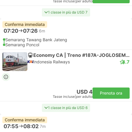
Tasse incluse
|
per adulto
1 classe in più da USD 7
Conferma immediata
07:20
07:26
6m
Semarang Tawang Bank Jateng
Semarang Poncol
Economy CA | Treno #187A-JOGLOSEMARKERTO
4.7
Indonesia Railways
USD 4
Prenota ora
Tasse incluse
|
per adulto
1 classe in più da USD 6
Conferma immediata
07:55
08:02
7m