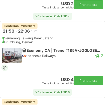
USD 2
Prenota ora
Tasse incluse
|
per adulto
1 classe in più da USD 4
Conferma immediata
21:50
22:06
16m
Semarang Tawang Bank Jateng
Brumbung, Demak
Economy CA | Treno #185A-JOGLOSEMARKERTO
4.7
Indonesia Railways
USD 4
Prenota ora
Tasse incluse
|
per adulto
1 classe in più da USD 6
Conferma immediata