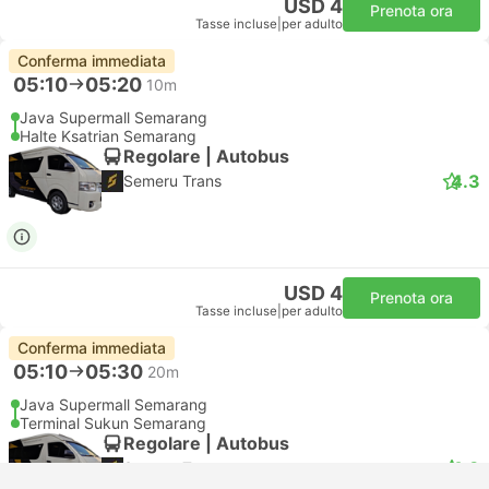
USD 4
Prenota ora
Tasse incluse
|
per adulto
Conferma immediata
05:10
05:20
10m
Java Supermall Semarang
Halte Ksatrian Semarang
Regolare | Autobus
4.3
Semeru Trans
USD 4
Prenota ora
Tasse incluse
|
per adulto
Conferma immediata
05:10
05:30
20m
Java Supermall Semarang
Terminal Sukun Semarang
Regolare | Autobus
4.3
Semeru Trans