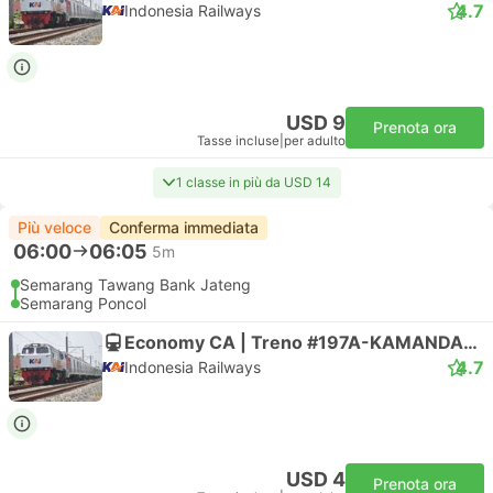
4.7
Indonesia Railways
USD 9
Prenota ora
Tasse incluse
|
per adulto
1 classe in più da USD 14
Più veloce
Conferma immediata
06:00
06:05
5m
Semarang Tawang Bank Jateng
Semarang Poncol
Economy CA | Treno #197A-KAMANDAKA
4.7
Indonesia Railways
USD 4
Prenota ora