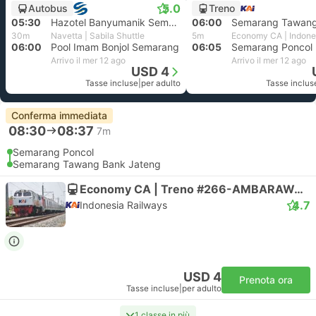
5.0
Autobus
Treno
05:30
Hazotel Banyumanik Semarang
06:00
30m
Navetta | Sabila Shuttle
5m
06:00
Pool Imam Bonjol Semarang
06:05
Semarang Poncol
Arrivo il mer 12 ago
Arrivo il mer 12 ago
USD 4
Tasse incluse
|
per adulto
Tasse inclus
Conferma immediata
08:30
08:37
7m
Semarang Poncol
Semarang Tawang Bank Jateng
Economy CA | Treno #266-AMBARAWA EKSPRES
4.7
Indonesia Railways
USD 4
Prenota ora
Tasse incluse
|
per adulto
1 classe in più