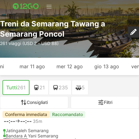
Treni da Semarang Tawang a
Semarang Poncol
261 viaggi (USD 2 – USD 88)
ni
mar 11 ago
mer 12 ago
gio 13 ago
ven
Tutti
261
21
235
5
Consigliati
Filtri
Conferma immediata
Raccomandato
--:--
--:--
35m
Jatingaleh Semarang
Bandara A Yani Semarang