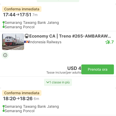
Conferma immediata
17:44
17:51
7m
Semarang Tawang Bank Jateng
Semarang Poncol
Economy CA | Treno #265-AMBARAWA EKSPRES
4.7
Indonesia Railways
USD 4
Prenota ora
Tasse incluse
|
per adulto
1 classe in più
Conferma immediata
18:20
18:26
6m
Semarang Tawang Bank Jateng
Semarang Poncol