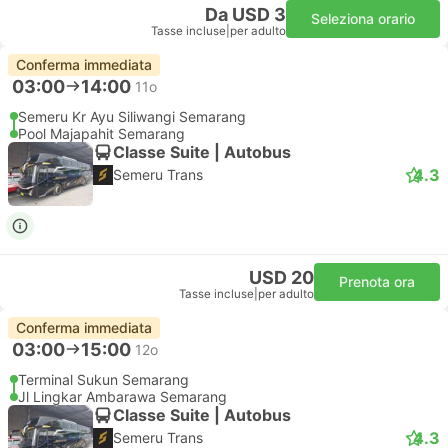
Da USD 3
Seleziona orario
Tasse incluse
|
per adulto
Conferma immediata
03:00
14:00
11o
Semeru Kr Ayu Siliwangi Semarang
Pool Majapahit Semarang
Classe Suite | Autobus
4.3
Semeru Trans
USD 20
Prenota ora
Tasse incluse
|
per adulto
Conferma immediata
03:00
15:00
12o
Terminal Sukun Semarang
Jl Lingkar Ambarawa Semarang
Classe Suite | Autobus
4.3
Semeru Trans