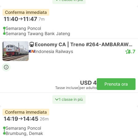
Conferma immediata
11:40
11:47
7m
Semarang Poncol
Semarang Tawang Bank Jateng
Economy CA | Treno #264-AMBARAWA EKSPRES
4.7
Indonesia Railways
USD 4
Prenota ora
Tasse incluse
|
per adulto
1 classe in più
Conferma immediata
14:19
14:45
26m
Semarang Poncol
Brumbung, Demak