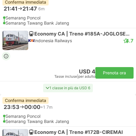
Conferma immediata
21:41
21:47
6m
Semarang Poncol
Semarang Tawang Bank Jateng
Economy CA | Treno #185A-JOGLOSEMARKERTO
4.7
Indonesia Railways
USD 4
Prenota ora
Tasse incluse
|
per adulto
1 classe in più da USD 6
Conferma immediata
23:53
00:00
+1
7m
Semarang Poncol
Semarang Tawang Bank Jateng
Economy CA | Treno #172B-CIREMAI