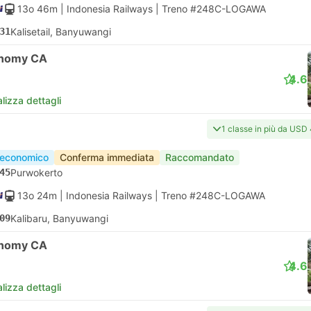
13o 46m
| Indonesia Railways
|
Treno #248C-LOGAWA
31
Kalisetail, Banyuwangi
nomy CA
4.6
lizza dettagli
1 classe in più da USD
 economico
Conferma immediata
Raccomandato
45
Purwokerto
13o 24m
| Indonesia Railways
|
Treno #248C-LOGAWA
09
Kalibaru, Banyuwangi
nomy CA
4.6
lizza dettagli