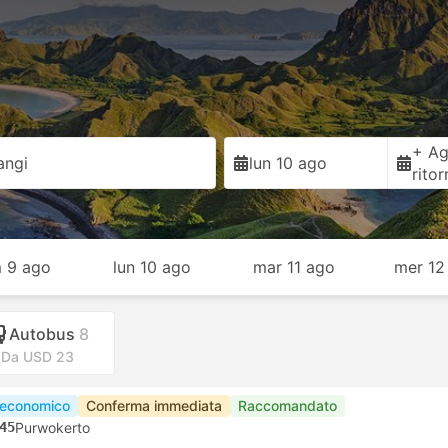
+ Ag
angi
lun 10 ago
rito
 9 ago
lun 10 ago
mar 11 ago
mer 12
Autobus
8
Da USD 23
 economico
Conferma immediata
Raccomandato
45
Purwokerto