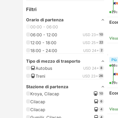
Filtri
19:
Orario di partenza
Eco
00:00 - 06:00
06:00 - 12:00
USD 23+
10
Visua
12:00 - 18:00
USD 25+
22
18:00 - 24:00
USD 24+
2
Più
Tipo di mezzo di trasporto
06:
Autobus
USD 24+
8
Treni
USD 23+
26
19:
Stazione di partenza
Eco
Kroya, Cilacap
10
Cilacap
6
Visua
Cilacap
4
Gumilir, Cilacap
4