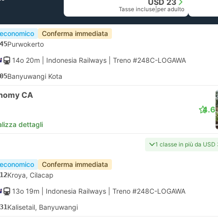
USD 23
Tasse incluse
|
per adulto
 economico
Conferma immediata
45
Purwokerto
14o 20m
| Indonesia Railways
|
Treno #248C-LOGAWA
05
Banyuwangi Kota
nomy CA
4.6
lizza dettagli
1 classe in più da USD
 economico
Conferma immediata
12
Kroya, Cilacap
13o 19m
| Indonesia Railways
|
Treno #248C-LOGAWA
31
Kalisetail, Banyuwangi