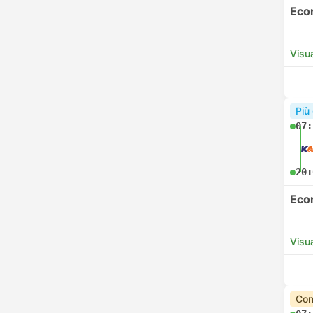
Eco
Visua
Più
07:
20:
Eco
Visua
Con