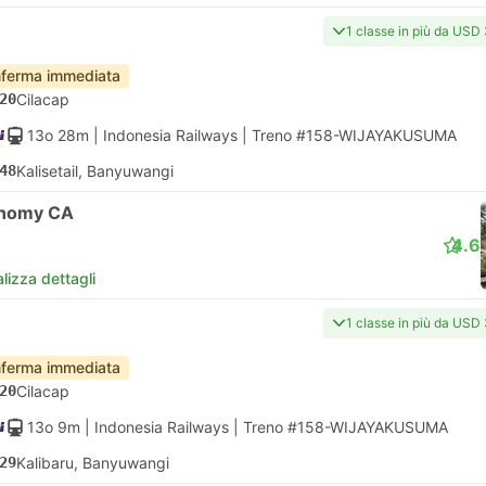
1 classe in più da USD
ferma immediata
20
Cilacap
13o 28m
| Indonesia Railways
|
Treno #158-WIJAYAKUSUMA
48
Kalisetail, Banyuwangi
nomy CA
4.6
lizza dettagli
1 classe in più da USD
ferma immediata
20
Cilacap
13o 9m
| Indonesia Railways
|
Treno #158-WIJAYAKUSUMA
29
Kalibaru, Banyuwangi