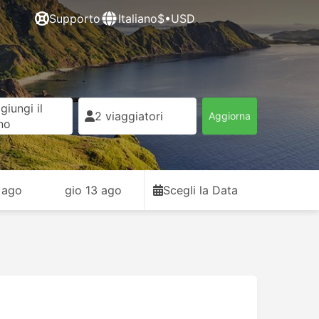
Supporto
Italiano
$•USD
giungi il
2 viaggiatori
Aggiorna
rno
 ago
gio 13 ago
Scegli la Data