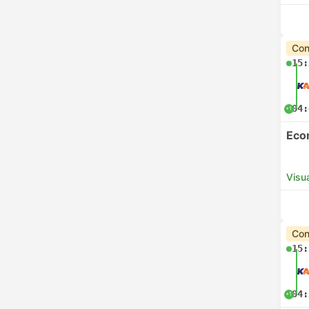
Con
15:
04:
+1
Eco
Visua
Con
15:
04:
+1