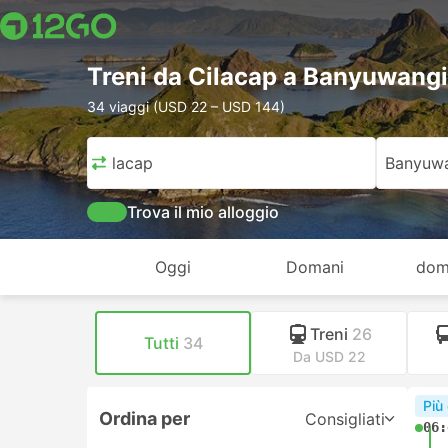
Treni da Cilacap a Banyuwangi
34 viaggi (USD 22 – USD 144)
Cilacap
Banyuw
Trova il mio alloggio
Oggi
Domani
dom
Treni
26
Tutti
34
Da USD 22
Più
Ordina per
Consigliati
06: