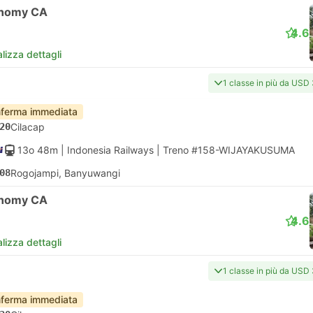
nomy CA
4.6
lizza dettagli
1 classe in più da USD
ferma immediata
20
Cilacap
13o 48m
| Indonesia Railways
|
Treno #158-WIJAYAKUSUMA
08
Rogojampi, Banyuwangi
nomy CA
4.6
lizza dettagli
1 classe in più da USD
ferma immediata