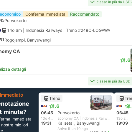
1 classe in più da USD
 economico
Conferma immediata
Raccomandato
45
Purwokerto
14o 6m
| Indonesia Railways
|
Treno #248C-LOGAWA
51
Rogojampi, Banyuwangi
nomy CA
4.6
lizza dettagli
1 classe in più da USD
Immediato
Treno
Tre
enotazione
4.6
4
st minute?
06:45
Purwokerto
06:45
13o 46m
Economy CA | Indonesia Railways
13o 24m
ferma immediata
19:31
Kalisetail, Banyuwangi
19:09
e nostre migliori
Arrivo il lun 10 ago
te