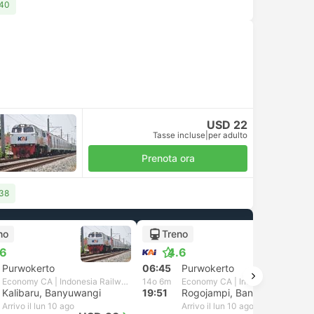
 40
USD 22
Tasse incluse
|
per adulto
Prenota ora
 38
no
Treno
.6
4.6
Purwokerto
06:45
Purwokerto
Economy CA | Indonesia Railways
14o 6m
Economy CA | Indonesia Railways
Kalibaru, Banyuwangi
19:51
Rogojampi, Banyuwangi
Arrivo il lun 10 ago
Arrivo il lun 10 ago