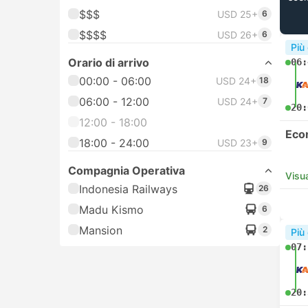
$$$
USD 25+
6
$$$$
USD 26+
6
Più
Orario di arrivo
06:
00:00 - 06:00
USD 24+
18
06:00 - 12:00
USD 24+
7
20:
12:00 - 18:00
Eco
18:00 - 24:00
USD 23+
9
Compagnia Operativa
Visua
Indonesia Railways
26
Madu Kismo
6
Mansion
2
Più
07:
20: