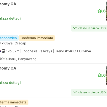
nomy CA
4.6
lizza dettagli
1 classe in più da USD
 economico
Conferma immediata
12
Kroya, Cilacap
12o 57m
| Indonesia Railways
|
Treno #248C-LOGAWA
09
Kalibaru, Banyuwangi
nomy CA
4.6
lizza dettagli
1 classe in più da USD
ferma immediata