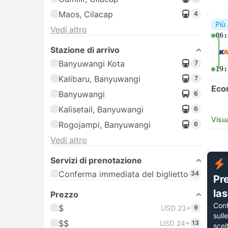
Maos, Cilacap
4
Più
Vedi altro
06:
Stazione di arrivo
Banyuwangi Kota
7
19:
Kalibaru, Banyuwangi
7
Eco
Banyuwangi
6
Kalisetail, Banyuwangi
6
Visua
Rogojampi, Banyuwangi
6
Vedi altro
Servizi di prenotazione
Conferma immediata del biglietto
34
Pr
la
Prezzo
Con
$
USD 23+
9
sull
$$
USD 24+
13
scel