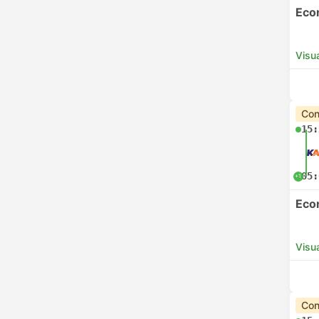
Eco
Visua
Con
15:
05:
+1
Eco
Visua
Con