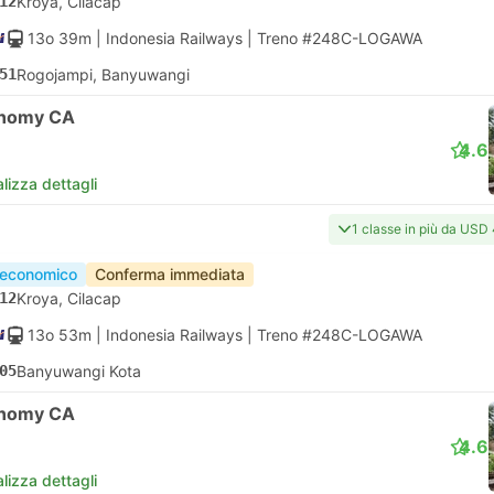
12
Kroya, Cilacap
13o 39m
| Indonesia Railways
|
Treno #248C-LOGAWA
51
Rogojampi, Banyuwangi
nomy CA
4.6
lizza dettagli
1 classe in più da USD
 economico
Conferma immediata
12
Kroya, Cilacap
13o 53m
| Indonesia Railways
|
Treno #248C-LOGAWA
05
Banyuwangi Kota
nomy CA
4.6
lizza dettagli