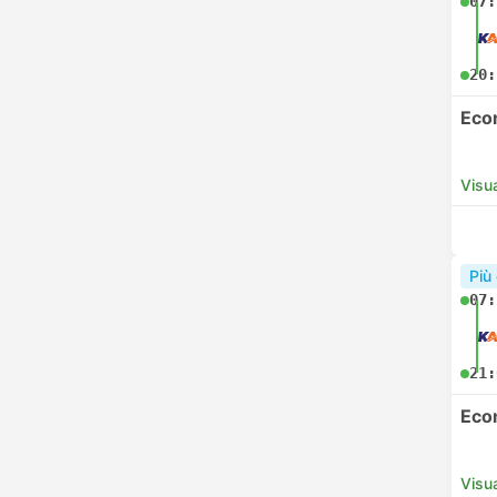
07:
20:
Eco
Visua
Più
07:
21:
Eco
Visua