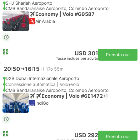
SHJ Sharjah Aeroporto
CMB Bandaranaike Aeroporto, Colombo Aeroporto
Economy | Volo #G9587
Air Arabia
USD 301
Prenota ora
Tasse incluse
|
per adulto
20:50
16:15
+1
17o 55m
DXB Dubai Internazionale Aeroporto
Connessione automatica | Volo+Volo
CMB Bandaranaike Aeroporto, Colombo Aeroporto
Economy | Volo #6E1472
+1
IndiGo
USD 292
Prenota ora