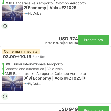
CMB Bandaranaike Aeroporto, Colombo Aeroporto
Economy | Volo #FZ1025
FlyDubai
USD 374
Prenota ora
Tasse incluse
|
per adulto
Conferma immediata
02:00
10:15
6o 45m
DXB Dubai Internazionale Aeroporto
Connessione automatica | Volo+Volo
CMB Bandaranaike Aeroporto, Colombo Aeroporto
Economy | Volo #FZ1025
+1
FlyDubai
USD 949
Prenota ora