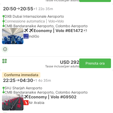
Tasse incluse
|
per adulto
20:50
20:55
+1
22o 35m
DXB Dubai Internazionale Aeroporto
Connessione automatica | Volo+Volo
CMB Bandaranaike Aeroporto, Colombo Aeroporto
Economy | Volo #6E1472
+1
IndiGo
USD 292
Prenota ora
Tasse incluse
|
per adulto
Conferma immediata
22:25
04:30
+1
4o 35m
SHJ Sharjah Aeroporto
CMB Bandaranaike Aeroporto, Colombo Aeroporto
Economy | Volo #G9502
Air Arabia