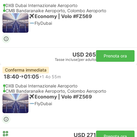
DXB Dubai Internazionale Aeroporto
CMB Bandaranaike Aeroporto, Colombo Aeroporto
Economy | Volo #FZ569
FlyDubai
USD 265
Prenota ora
Tasse incluse
|
per adulto
Conferma immediata
18:40
01:05
+1
4o 55m
DXB Dubai Internazionale Aeroporto
CMB Bandaranaike Aeroporto, Colombo Aeroporto
Economy | Volo #FZ569
FlyDubai
USD 271
Prenota ora