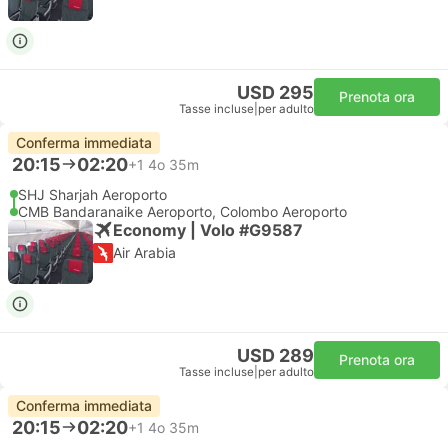
USD 295
Prenota ora
Tasse incluse
|
per adulto
Conferma immediata
20:15
02:20
+1
4o 35m
SHJ Sharjah Aeroporto
CMB Bandaranaike Aeroporto, Colombo Aeroporto
Economy | Volo #G9587
Air Arabia
USD 289
Prenota ora
Tasse incluse
|
per adulto
Conferma immediata
20:15
02:20
+1
4o 35m