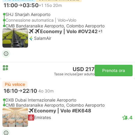
11:00
03:50
+1
15o 20m
SHJ Sharjah Aeroporto
Connessione automatica | Volo+Volo
CMB Bandaranaike Aeroporto, Colombo Aeroporto
Economy | Volo #OV242
+1
SalamAir
USD 217
Prenota ora
Tasse incluse
|
per adulto
Più veloce
16:10
22:10
4o 30m
DXB Dubai Internazionale Aeroporto
CMB Bandaranaike Aeroporto, Colombo Aeroporto
Economy | Volo #EK648
4.4
Emirates