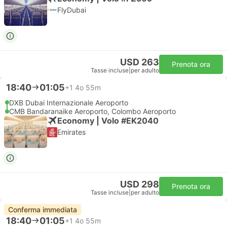
FlyDubai
USD 263
Prenota ora
Tasse incluse
|
per adulto
18:40
01:05
+1
4o 55m
DXB Dubai Internazionale Aeroporto
CMB Bandaranaike Aeroporto, Colombo Aeroporto
Economy | Volo #EK2040
Emirates
USD 298
Prenota ora
Tasse incluse
|
per adulto
Conferma immediata
18:40
01:05
+1
4o 55m