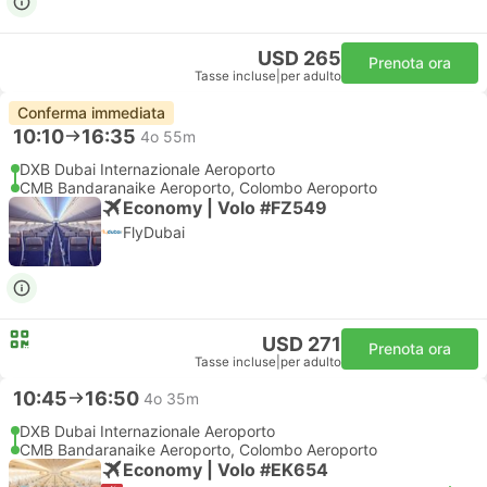
USD 265
Prenota ora
Tasse incluse
|
per adulto
Conferma immediata
10:10
16:35
4o 55m
DXB Dubai Internazionale Aeroporto
CMB Bandaranaike Aeroporto, Colombo Aeroporto
Economy | Volo #FZ549
FlyDubai
USD 271
Prenota ora
Tasse incluse
|
per adulto
10:45
16:50
4o 35m
DXB Dubai Internazionale Aeroporto
CMB Bandaranaike Aeroporto, Colombo Aeroporto
Economy | Volo #EK654