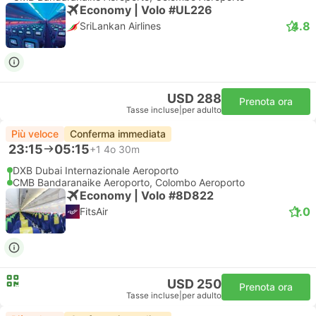
Economy | Volo #UL226
4.8
SriLankan Airlines
USD 288
Prenota ora
Tasse incluse
|
per adulto
Più veloce
Conferma immediata
23:15
05:15
+1
4o 30m
DXB Dubai Internazionale Aeroporto
CMB Bandaranaike Aeroporto, Colombo Aeroporto
Economy | Volo #8D822
1.0
FitsAir
USD 250
Prenota ora
Tasse incluse
|
per adulto