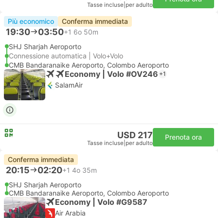
Tasse incluse
|
per adulto
Più economico
Conferma immediata
19:30
03:50
+1
6o 50m
SHJ Sharjah Aeroporto
Connessione automatica | Volo+Volo
CMB Bandaranaike Aeroporto, Colombo Aeroporto
Economy | Volo #OV246
+1
SalamAir
USD 217
Prenota ora
Tasse incluse
|
per adulto
Conferma immediata
20:15
02:20
+1
4o 35m
SHJ Sharjah Aeroporto
CMB Bandaranaike Aeroporto, Colombo Aeroporto
Economy | Volo #G9587
Air Arabia