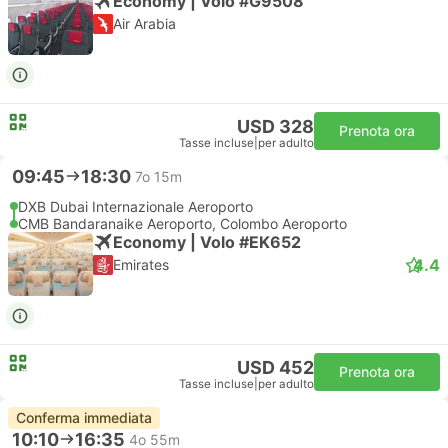
Economy | Volo #G9508
Air Arabia
USD 328
Prenota ora
Tasse incluse
|
per adulto
09:45
18:30
7o 15m
DXB Dubai Internazionale Aeroporto
CMB Bandaranaike Aeroporto, Colombo Aeroporto
Economy | Volo #EK652
4.4
Emirates
USD 452
Prenota ora
Tasse incluse
|
per adulto
Conferma immediata
10:10
16:35
4o 55m