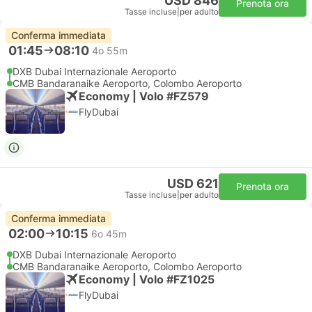
USD 846
Prenota ora
Tasse incluse
|
per adulto
Conferma immediata
01:45
08:10
4o 55m
DXB Dubai Internazionale Aeroporto
CMB Bandaranaike Aeroporto, Colombo Aeroporto
Economy | Volo #FZ579
FlyDubai
USD 621
Prenota ora
Tasse incluse
|
per adulto
Conferma immediata
02:00
10:15
6o 45m
DXB Dubai Internazionale Aeroporto
CMB Bandaranaike Aeroporto, Colombo Aeroporto
Economy | Volo #FZ1025
FlyDubai