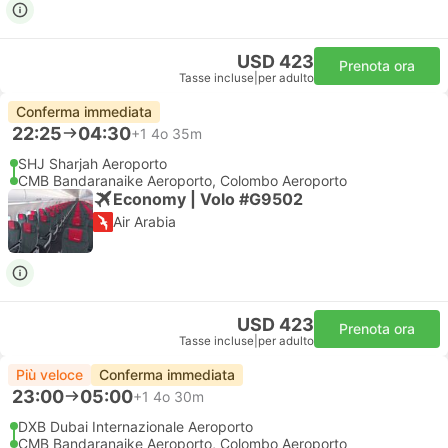
USD 423
Prenota ora
Tasse incluse
|
per adulto
Conferma immediata
22:25
04:30
+1
4o 35m
SHJ Sharjah Aeroporto
CMB Bandaranaike Aeroporto, Colombo Aeroporto
Economy | Volo #G9502
Air Arabia
USD 423
Prenota ora
Tasse incluse
|
per adulto
Più veloce
Conferma immediata
23:00
05:00
+1
4o 30m
DXB Dubai Internazionale Aeroporto
CMB Bandaranaike Aeroporto, Colombo Aeroporto