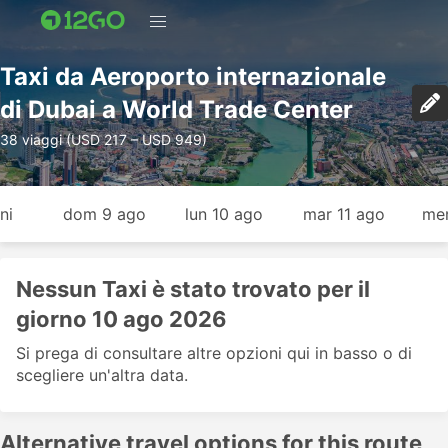
Taxi da Aeroporto internazionale
di Dubai a World Trade Center
38 viaggi (USD 217 – USD 949)
ni
dom 9 ago
lun 10 ago
mar 11 ago
mer
Nessun Taxi è stato trovato per il
giorno 10 ago 2026
Si prega di consultare altre opzioni qui in basso o di
scegliere un'altra data.
Alternative travel options for this route