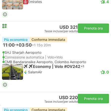
4.4
Emirates
USD 321
Prenota ora
Tasse incluse
|
per adulto
Più economico
Conferma immediata
11:00
03:50
+1
15o 20m
SHJ Sharjah Aeroporto
Connessione automatica | Volo+Volo
CMB Bandaranaike Aeroporto, Colombo Aeroporto
Economy | Volo #OV242
+1
3.0
SalamAir
USD 220
Prenota ora
Tasse incluse
|
per adulto
Più economico
Conferma immediata