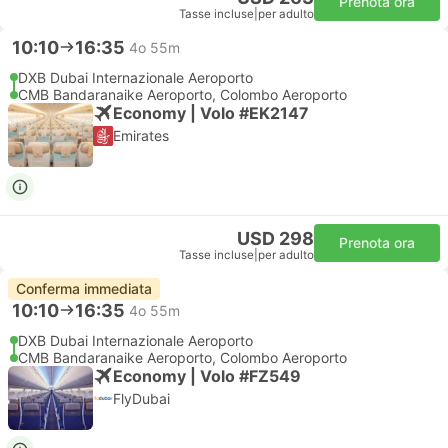
Prenota ora
Tasse incluse
|
per adulto
10:10
16:35
4o 55m
DXB Dubai Internazionale Aeroporto
CMB Bandaranaike Aeroporto, Colombo Aeroporto
Economy | Volo #EK2147
Emirates
USD 298
Prenota ora
Tasse incluse
|
per adulto
Conferma immediata
10:10
16:35
4o 55m
DXB Dubai Internazionale Aeroporto
CMB Bandaranaike Aeroporto, Colombo Aeroporto
Economy | Volo #FZ549
FlyDubai