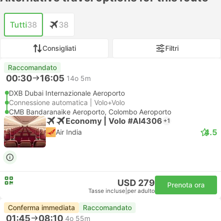
Tutti
38
38
Consigliati
Filtri
Raccomandato
00:30
16:05
14o 5m
DXB Dubai Internazionale Aeroporto
Connessione automatica | Volo+Volo
CMB Bandaranaike Aeroporto, Colombo Aeroporto
Economy | Volo #AI4306
+1
4.5
Air India
USD 279
Prenota ora
Tasse incluse
|
per adulto
Conferma immediata
Raccomandato
01:45
08:10
4o 55m