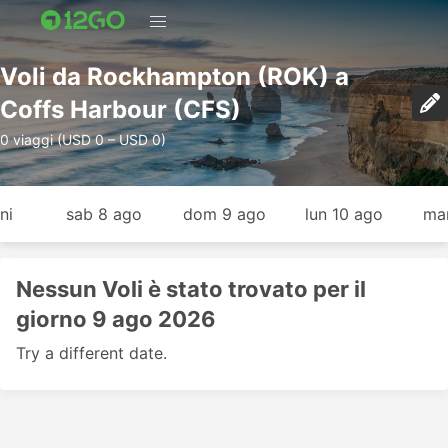
Voli da Rockhampton (ROK) a
Coffs Harbour (CFS)
0 viaggi (USD 0 – USD 0)
ni
sab 8 ago
dom 9 ago
lun 10 ago
mar
Nessun Voli è stato trovato per il
giorno 9 ago 2026
Try a different date.