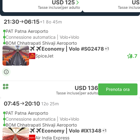
USD 125
US
Tasse incluse
|
per adulto
Tasse inclus
21:30
06:15
+1
8o 45m
PAT Patna Aeroporto
Connessione automatica | Volo+Volo
BOM Chhatrapati Shivaji Aeroporto
Economy | Volo #SG2478
+1
4.7
SpiceJet
USD 136
Prenota ora
Tasse incluse
|
per adulto
07:45
20:10
12o 25m
PAT Patna Aeroporto
Connessione automatica | Volo+Volo
BOM Chhatrapati Shivaji Aeroporto
Economy | Volo #IX1348
+1
Air India Express