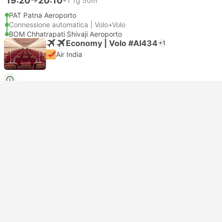
19:20
20:10
+1
1g 50m
PAT Patna Aeroporto
Connessione automatica | Volo+Volo
BOM Chhatrapati Shivaji Aeroporto
Economy | Volo #AI434
+1
Air India
USD 147
Prenota ora
Tasse incluse
|
per adulto
19:20
01:25
+1
6o 5m
PAT Patna Aeroporto
Connessione automatica | Volo+Volo
BOM Chhatrapati Shivaji Aeroporto
Economy | Volo #AI434
+1
Air India