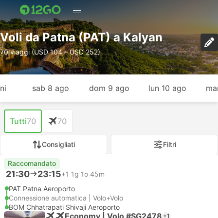
Voli da Patna (PAT) a Kalyan
70 viaggi (USD 104 – USD 252)
ni
sab 8 ago
dom 9 ago
lun 10 ago
mar
Tutti
70
70
Consigliati
Filtri
Raccomandato
21:30
23:15
+1
1g 1o 45m
PAT Patna Aeroporto
Connessione automatica | Volo+Volo
BOM Chhatrapati Shivaji Aeroporto
Economy | Volo #SG2478
+1