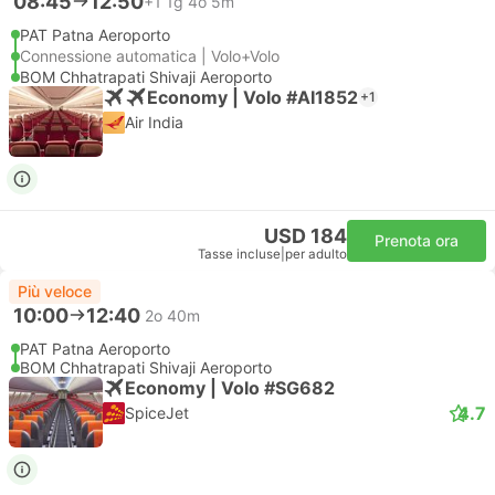
08:45
12:50
+1
1g 4o 5m
PAT Patna Aeroporto
Connessione automatica | Volo+Volo
BOM Chhatrapati Shivaji Aeroporto
Economy | Volo #AI1852
+1
Air India
USD 184
Prenota ora
Tasse incluse
|
per adulto
Più veloce
10:00
12:40
2o 40m
PAT Patna Aeroporto
BOM Chhatrapati Shivaji Aeroporto
Economy | Volo #SG682
4.7
SpiceJet