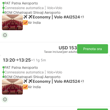
PAT Patna Aeroporto
Connessione automatica | Volo+Volo
BOM Chhatrapati Shivaji Aeroporto
Economy | Volo #AI2524
+1
Air India
USD 153
Prenota ora
Tasse incluse
|
per adulto
13:20
13:25
+1
1g 5m
PAT Patna Aeroporto
Connessione automatica | Volo+Volo
BOM Chhatrapati Shivaji Aeroporto
Economy | Volo #AI2524
+1
Air India