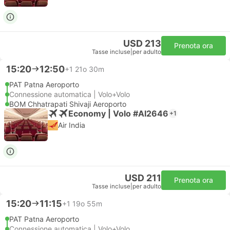
USD 213
Prenota ora
Tasse incluse
|
per adulto
15:20
12:50
+1
21o 30m
PAT Patna Aeroporto
Connessione automatica | Volo+Volo
BOM Chhatrapati Shivaji Aeroporto
Economy | Volo #AI2646
+1
Air India
USD 211
Prenota ora
Tasse incluse
|
per adulto
15:20
11:15
+1
19o 55m
PAT Patna Aeroporto
Connessione automatica | Volo+Volo