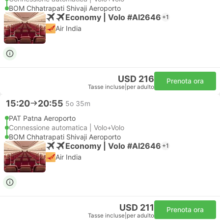
BOM Chhatrapati Shivaji Aeroporto
Economy | Volo #AI2646
+1
Air India
USD 216
Prenota ora
Tasse incluse
|
per adulto
15:20
20:55
5o 35m
PAT Patna Aeroporto
Connessione automatica | Volo+Volo
BOM Chhatrapati Shivaji Aeroporto
Economy | Volo #AI2646
+1
Air India
USD 211
Prenota ora
Tasse incluse
|
per adulto