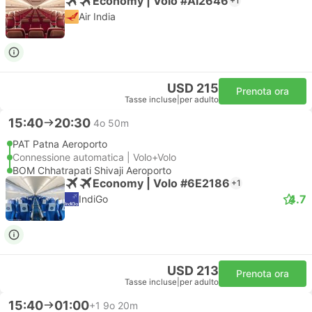
Economy | Volo #AI2646
+1
Air India
USD 215
Prenota ora
Tasse incluse
|
per adulto
15:40
20:30
4o 50m
PAT Patna Aeroporto
Connessione automatica | Volo+Volo
BOM Chhatrapati Shivaji Aeroporto
Economy | Volo #6E2186
+1
4.7
IndiGo
USD 213
Prenota ora
Tasse incluse
|
per adulto
15:40
01:00
+1
9o 20m