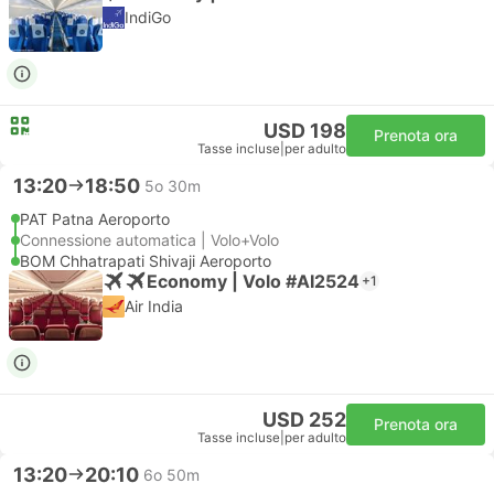
IndiGo
USD 198
Prenota ora
Tasse incluse
|
per adulto
13:20
18:50
5o 30m
PAT Patna Aeroporto
Connessione automatica | Volo+Volo
BOM Chhatrapati Shivaji Aeroporto
Economy | Volo #AI2524
+1
Air India
USD 252
Prenota ora
Tasse incluse
|
per adulto
13:20
20:10
6o 50m