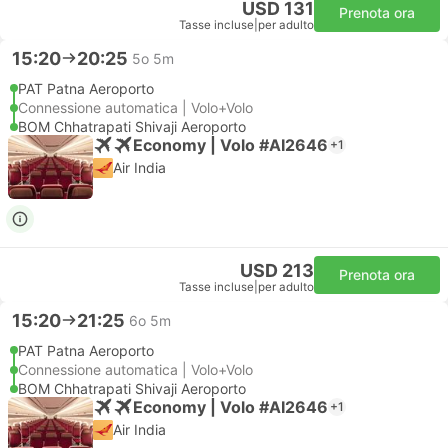
USD 131
Prenota ora
Tasse incluse
|
per adulto
15:20
20:25
5o 5m
PAT Patna Aeroporto
Connessione automatica | Volo+Volo
BOM Chhatrapati Shivaji Aeroporto
Economy | Volo #AI2646
+1
Air India
USD 213
Prenota ora
Tasse incluse
|
per adulto
15:20
21:25
6o 5m
PAT Patna Aeroporto
Connessione automatica | Volo+Volo
BOM Chhatrapati Shivaji Aeroporto
Economy | Volo #AI2646
+1
Air India