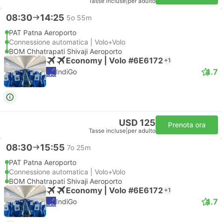
Tasse incluse
|
per adulto
08:30
14:25
5o 55m
PAT Patna Aeroporto
Connessione automatica | Volo+Volo
BOM Chhatrapati Shivaji Aeroporto
Economy | Volo #6E6172
+1
4.7
IndiGo
USD 125
Prenota ora
Tasse incluse
|
per adulto
08:30
15:55
7o 25m
PAT Patna Aeroporto
Connessione automatica | Volo+Volo
BOM Chhatrapati Shivaji Aeroporto
Economy | Volo #6E6172
+1
4.7
IndiGo