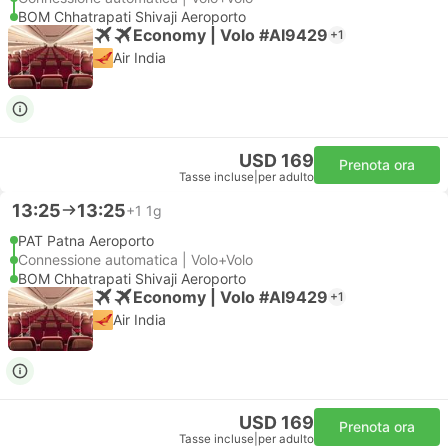
BOM Chhatrapati Shivaji Aeroporto
Economy | Volo #AI9429
+1
Air India
USD 169
Prenota ora
Tasse incluse
|
per adulto
13:25
13:25
+1
1g
PAT Patna Aeroporto
Connessione automatica | Volo+Volo
BOM Chhatrapati Shivaji Aeroporto
Economy | Volo #AI9429
+1
Air India
USD 169
Prenota ora
Tasse incluse
|
per adulto