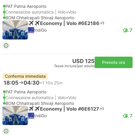
PAT Patna Aeroporto
Connessione automatica | Volo+Volo
BOM Chhatrapati Shivaji Aeroporto
Economy | Volo #6E2186
+1
4.7
IndiGo
USD 125
Prenota ora
Tasse incluse
|
per adulto
Conferma immediata
18:05
04:30
+1
10o 25m
PAT Patna Aeroporto
Connessione automatica | Volo+Volo
BOM Chhatrapati Shivaji Aeroporto
Economy | Volo #6E6127
+1
4.7
IndiGo