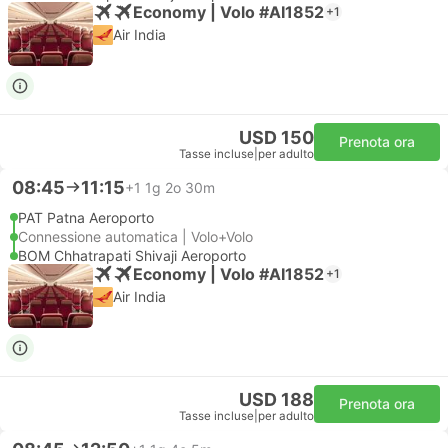
Economy | Volo #AI1852
+1
Air India
USD 150
Prenota ora
Tasse incluse
|
per adulto
08:45
11:15
+1
1g 2o 30m
PAT Patna Aeroporto
Connessione automatica | Volo+Volo
BOM Chhatrapati Shivaji Aeroporto
Economy | Volo #AI1852
+1
Air India
USD 188
Prenota ora
Tasse incluse
|
per adulto