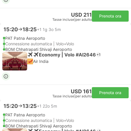
USD 211
Prenota ora
Tasse incluse
|
per adulto
15:20
18:25
+1
1g 3o 5m
PAT Patna Aeroporto
Connessione automatica | Volo+Volo
BOM Chhatrapati Shivaji Aeroporto
Economy | Volo #AI2646
+1
Air India
USD 161
Prenota ora
Tasse incluse
|
per adulto
15:20
13:25
+1
22o 5m
PAT Patna Aeroporto
Connessione automatica | Volo+Volo
BOM Chhatrapati Shivaji Aeroporto