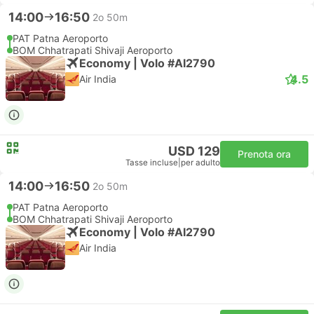
14:00
16:50
2o 50m
PAT Patna Aeroporto
BOM Chhatrapati Shivaji Aeroporto
Economy | Volo #AI2790
4.5
Air India
USD 129
Prenota ora
Tasse incluse
|
per adulto
14:00
16:50
2o 50m
PAT Patna Aeroporto
BOM Chhatrapati Shivaji Aeroporto
Economy | Volo #AI2790
Air India