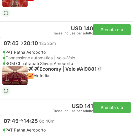
USD 140
Prenota ora
Tasse incluse
|
per adulto
07:45
20:10
12o 25m
PAT Patna Aeroporto
Connessione automatica | Volo+Volo
BOM Chhatrapati Shivaji Aeroporto
Economy | Volo #AI9881
+1
Air India
USD 141
Prenota ora
Tasse incluse
|
per adulto
07:45
14:25
6o 40m
PAT Patna Aeroporto