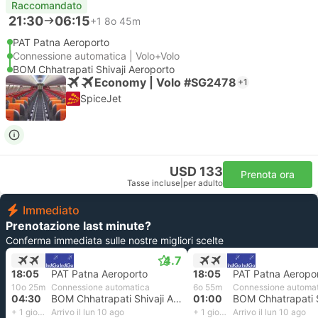
Raccomandato
21:30
06:15
+1
8o 45m
PAT Patna Aeroporto
Connessione automatica | Volo+Volo
BOM Chhatrapati Shivaji Aeroporto
Economy | Volo #SG2478
+1
SpiceJet
USD 133
Prenota ora
Tasse incluse
|
per adulto
Immediato
Prenotazione last minute?
Conferma immediata sulle nostre migliori scelte
4.7
18:05
PAT Patna Aeroporto
18:05
PAT Patna Aeropo
10o 25m
Connessione automatica
6o 55m
Connessione automa
04:30
BOM Chhatrapati Shivaji Aeroporto
01:00
+ 1 giorno
Arrivo il lun 10 ago
+ 1 giorno
Arrivo il lun 10 ago