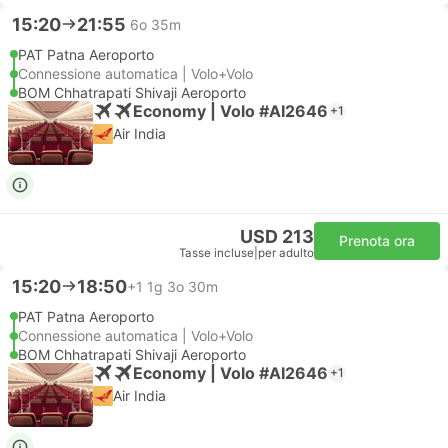
15:20
21:55
6o 35m
PAT Patna Aeroporto
Connessione automatica | Volo+Volo
BOM Chhatrapati Shivaji Aeroporto
Economy | Volo #AI2646
+1
Air India
USD 213
Prenota ora
Tasse incluse
|
per adulto
15:20
18:50
+1
1g 3o 30m
PAT Patna Aeroporto
Connessione automatica | Volo+Volo
BOM Chhatrapati Shivaji Aeroporto
Economy | Volo #AI2646
+1
Air India