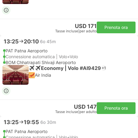
USD 171
Prenota ora
Tasse incluse
|
per adulto
13:25
20:10
6o 45m
PAT Patna Aeroporto
Connessione automatica | Volo+Volo
BOM Chhatrapati Shivaji Aeroporto
Economy | Volo #AI9429
+1
Air India
USD 147
Prenota ora
Tasse incluse
|
per adulto
13:25
19:55
6o 30m
PAT Patna Aeroporto
Connessione automatica | Volo+Volo