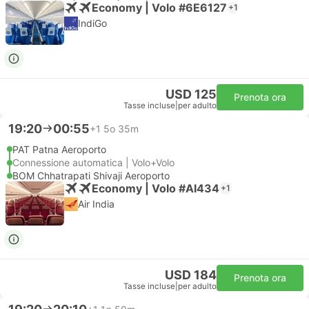
Economy | Volo #6E6127
+1
IndiGo
USD 125
Prenota ora
Tasse incluse
|
per adulto
19:20
00:55
+1
5o 35m
PAT Patna Aeroporto
Connessione automatica | Volo+Volo
BOM Chhatrapati Shivaji Aeroporto
Economy | Volo #AI434
+1
Air India
USD 184
Prenota ora
Tasse incluse
|
per adulto