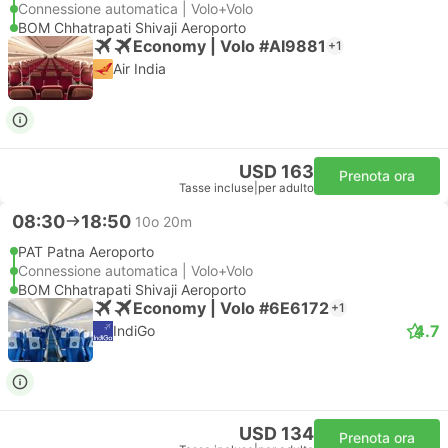
Connessione automatica | Volo+Volo
BOM Chhatrapati Shivaji Aeroporto
Economy | Volo #AI9881
+1
Air India
USD 163
Prenota ora
Tasse incluse
|
per adulto
08:30
18:50
10o 20m
PAT Patna Aeroporto
Connessione automatica | Volo+Volo
BOM Chhatrapati Shivaji Aeroporto
Economy | Volo #6E6172
+1
4.7
IndiGo
USD 134
Prenota ora