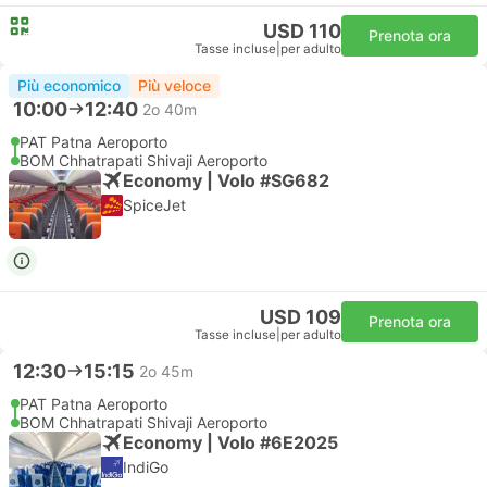
USD 110
Prenota ora
Tasse incluse
|
per adulto
Più economico
Più veloce
10:00
12:40
2o 40m
PAT Patna Aeroporto
BOM Chhatrapati Shivaji Aeroporto
Economy | Volo #SG682
SpiceJet
USD 109
Prenota ora
Tasse incluse
|
per adulto
12:30
15:15
2o 45m
PAT Patna Aeroporto
BOM Chhatrapati Shivaji Aeroporto
Economy | Volo #6E2025
IndiGo