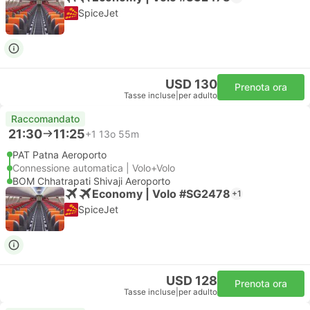
SpiceJet
USD 130
Prenota ora
Tasse incluse
|
per adulto
Raccomandato
21:30
11:25
+1
13o 55m
PAT Patna Aeroporto
Connessione automatica | Volo+Volo
BOM Chhatrapati Shivaji Aeroporto
Economy | Volo #SG2478
+1
SpiceJet
USD 128
Prenota ora
Tasse incluse
|
per adulto