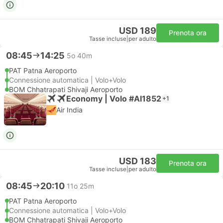
USD 189
Prenota ora
Tasse incluse
|
per adulto
08:45
14:25
5o 40m
PAT Patna Aeroporto
Connessione automatica | Volo+Volo
BOM Chhatrapati Shivaji Aeroporto
Economy | Volo #AI1852
+1
Air India
USD 183
Prenota ora
Tasse incluse
|
per adulto
08:45
20:10
11o 25m
PAT Patna Aeroporto
Connessione automatica | Volo+Volo
BOM Chhatrapati Shivaji Aeroporto