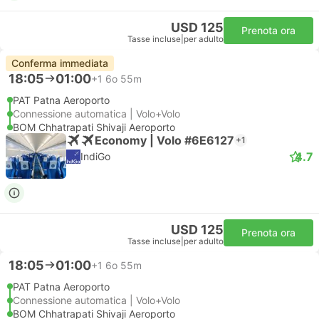
USD 125
Prenota ora
Tasse incluse
|
per adulto
Conferma immediata
18:05
01:00
+1
6o 55m
PAT Patna Aeroporto
Connessione automatica | Volo+Volo
BOM Chhatrapati Shivaji Aeroporto
Economy | Volo #6E6127
+1
4.7
IndiGo
USD 125
Prenota ora
Tasse incluse
|
per adulto
18:05
01:00
+1
6o 55m
PAT Patna Aeroporto
Connessione automatica | Volo+Volo
BOM Chhatrapati Shivaji Aeroporto