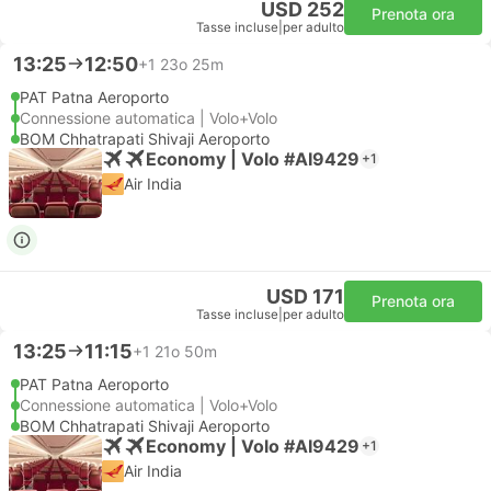
USD 252
Prenota ora
Tasse incluse
|
per adulto
13:25
12:50
+1
23o 25m
PAT Patna Aeroporto
Connessione automatica | Volo+Volo
BOM Chhatrapati Shivaji Aeroporto
Economy | Volo #AI9429
+1
Air India
USD 171
Prenota ora
Tasse incluse
|
per adulto
13:25
11:15
+1
21o 50m
PAT Patna Aeroporto
Connessione automatica | Volo+Volo
BOM Chhatrapati Shivaji Aeroporto
Economy | Volo #AI9429
+1
Air India